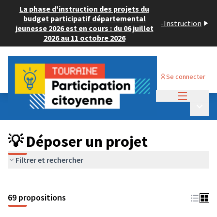
La phase d'instruction des projets du
budget participatif départemental
-
Instruction
jeunesse 2026 est en cours : du 06 juillet
2026 au 11 octobre 2026
Se connecter
Menu princi
Budget Participatif ADULTE 2024
/
Menu p
💡 Déposer un projet
💡 Déposer un projet
Filtrer et rechercher
69 propositions