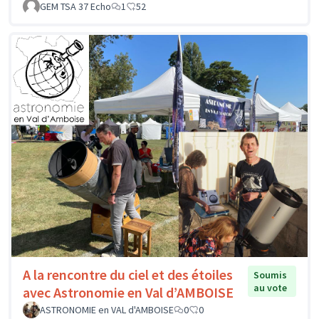
GEM TSA 37 Echo
1
52
A la rencontre du ciel et des étoiles
Soumis
au vote
avec Astronomie en Val d’AMBOISE
ASTRONOMIE en VAL d'AMBOISE
0
0