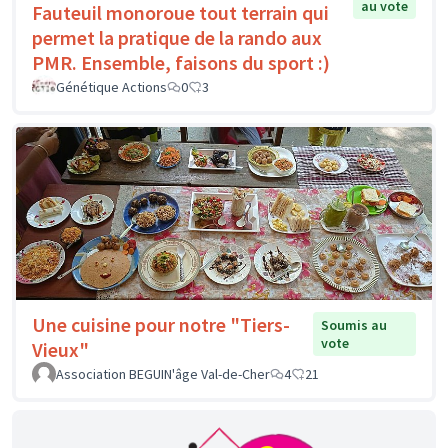
au vote
Fauteuil monoroue tout terrain qui
permet la pratique de la rando aux
PMR. Ensemble, faisons du sport :)
Génétique Actions
0
3
Une cuisine pour notre "Tiers-
Soumis au
vote
Vieux"
Association BEGUIN'âge Val-de-Cher
4
21