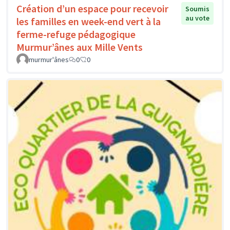
Création d’un espace pour recevoir
Soumis
au vote
les familles en week-end vert à la
ferme-refuge pédagogique
Murmur’ânes aux Mille Vents
murmur'ânes
0
0