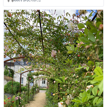
AAATV SPDC
0
2