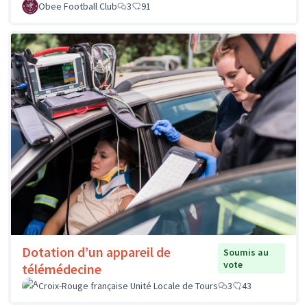
Obee Football Club
3
91
Dotation d’un appareil de
Soumis au
vote
télémédecine
Croix-Rouge française Unité Locale de Tours
3
43