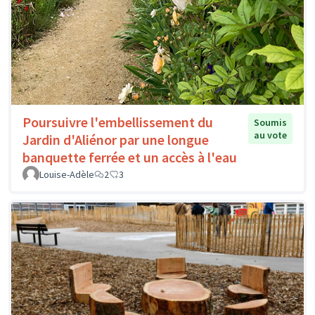
Poursuivre l'embellissement du
Soumis
au vote
Jardin d'Aliénor par une longue
banquette ferrée et un accès à l'eau
Louise-Adèle
2
3