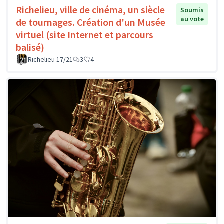
Richelieu, ville de cinéma, un siècle
Soumis
au vote
de tournages. Création d'un Musée
virtuel (site Internet et parcours
balisé)
Richelieu 17/21
3
4