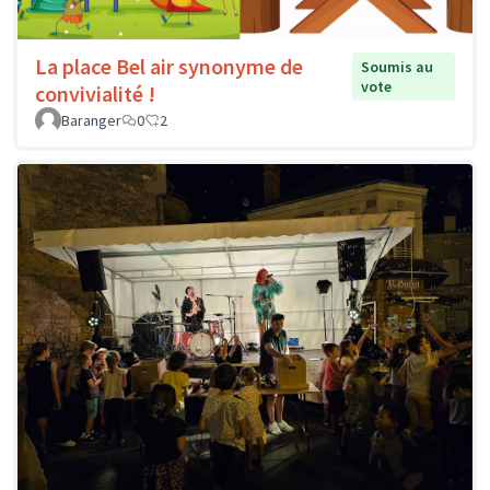
La place Bel air synonyme de
Soumis au
vote
convivialité !
Baranger
0
2