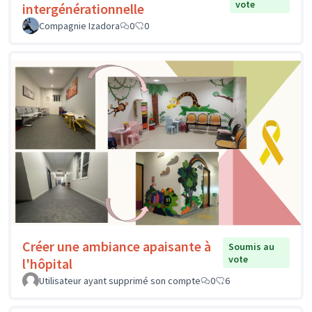
vote
intergénérationnelle
Compagnie Izadora
0
0
Créer une ambiance apaisante à
Soumis au
vote
l'hôpital
Utilisateur ayant supprimé son compte
0
6