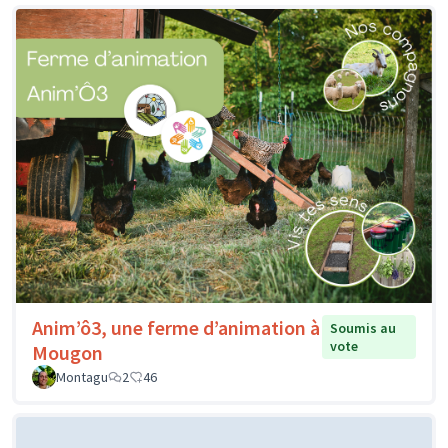
Anim’ô3, une ferme d’animation à
Soumis au
vote
Mougon
Montagu
2
46