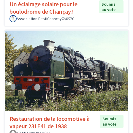
Un éclairage solaire pour le
Soumis
au vote
boulodrome de Chançay!
Association FestiChançay
0
0
Restauration de la locomotive à
Soumis
au vote
vapeur 231E41 de 1938