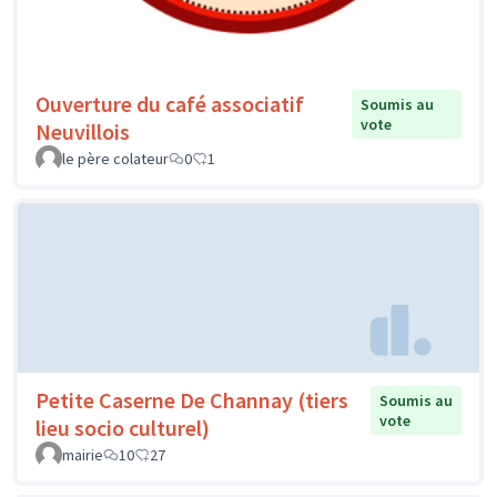
Ouverture du café associatif
Soumis au
vote
Neuvillois
le père colateur
0
1
Petite Caserne De Channay (tiers
Soumis au
vote
lieu socio culturel)
mairie
10
27