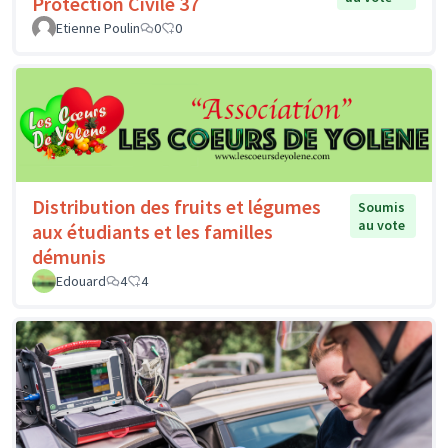
Protection Civile 37
Etienne Poulin
0
0
Distribution des fruits et légumes
Soumis
au vote
aux étudiants et les familles
démunis
Edouard
4
4