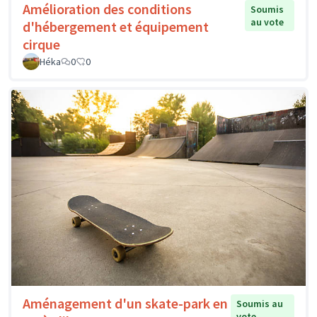
Amélioration des conditions
Soumis
au vote
d'hébergement et équipement
cirque
Héka
0
0
Aménagement d'un skate-park en
Soumis au
vote