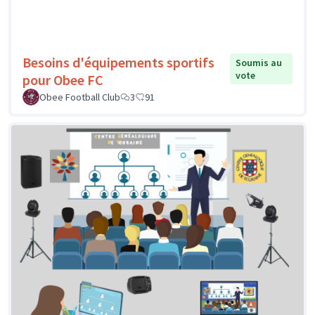
Besoins d'équipements sportifs
Soumis au
vote
pour Obee FC
Obee Football Club
3
91