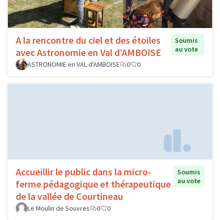
A la rencontre du ciel et des étoiles
Soumis
au vote
avec Astronomie en Val d’AMBOISE
ASTRONOMIE en VAL d'AMBOISE
0
0
Accueillir le public dans la micro-
Soumis
au vote
ferme pédagogique et thérapeutique
de la vallée de Courtineau
Le Moulin de Souvres
0
0