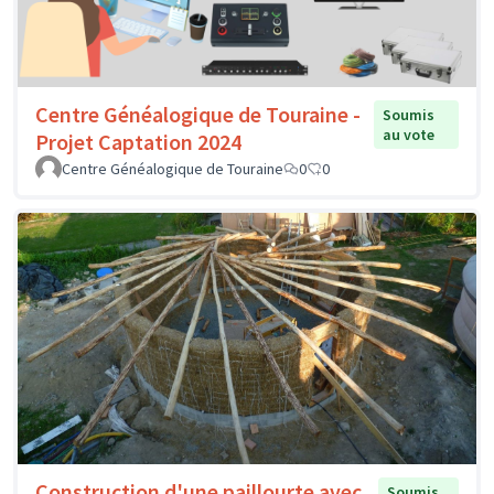
Centre Généalogique de Touraine -
Soumis
au vote
Projet Captation 2024
Centre Généalogique de Touraine
0
0
Construction d'une paillourte avec
Soumis