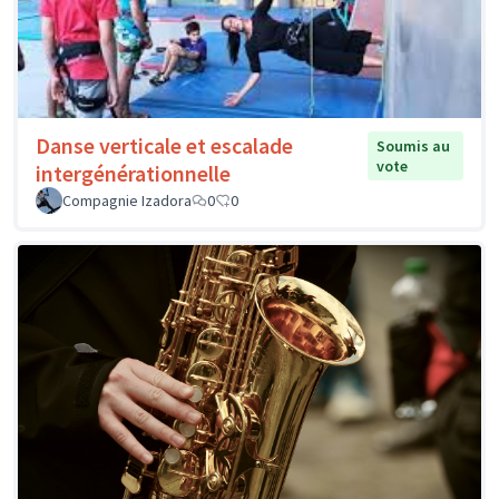
Danse verticale et escalade
Soumis au
vote
intergénérationnelle
Compagnie Izadora
0
0