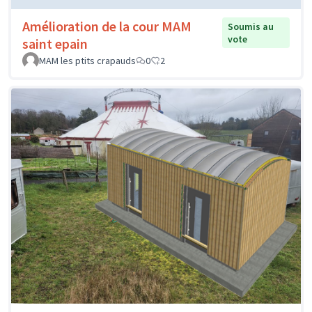
Amélioration de la cour MAM
Soumis au
vote
saint epain
MAM les ptits crapauds
0
2