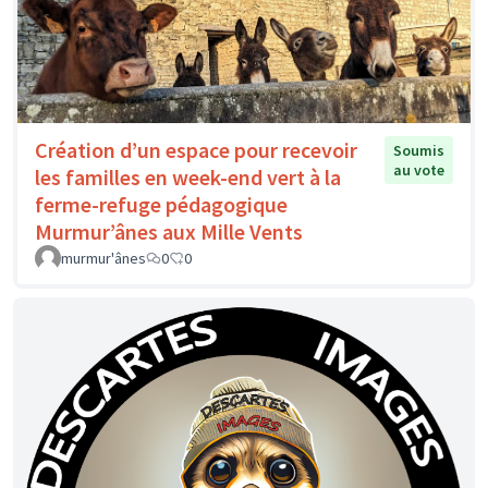
Création d’un espace pour recevoir
Soumis
au vote
les familles en week-end vert à la
ferme-refuge pédagogique
Murmur’ânes aux Mille Vents
murmur'ânes
0
0