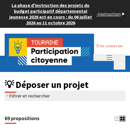
La phase d'instruction des projets du
budget participatif départemental
-
Instruction
jeunesse 2026 est en cours : du 06 juillet
2026 au 11 octobre 2026
Se connecter
Menu princi
Budget Participatif ADULTE 2024
/
Menu p
💡 Déposer un projet
💡 Déposer un projet
Filtrer et rechercher
69 propositions