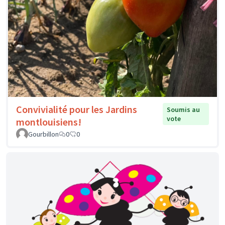
Convivialité pour les Jardins
Soumis au
vote
montlouisiens!
Gourbillon
0
0