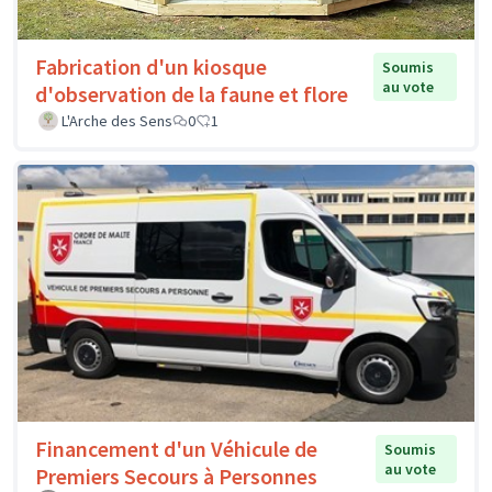
Fabrication d'un kiosque
Soumis
au vote
d'observation de la faune et flore
L'Arche des Sens
0
1
Financement d'un Véhicule de
Soumis
au vote
Premiers Secours à Personnes