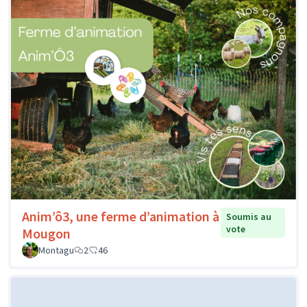
Anim’ô3, une ferme d’animation à
Soumis au
vote
Mougon
Montagu
2
46