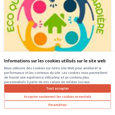
Informations sur les cookies utilisés sur le site web
Nous utilisons des cookies sur notre site Web pour améliorer la
performance et les contenus du site. Les cookies nous permettent
Financement équipement, activités
Soumis
de fournir une expérience utilisateur et un contenu plus
au vote
et animations locales dédié aux
personnalisés à partir de nos canaux de médias sociaux.
jeunes de l'éco-quartier et leurs
Tout accepter
parents.
Accepter seulement les cookies essentiels
association ECO-QUARTIER LA GUIGNARDIERE
0
0
Paramètres