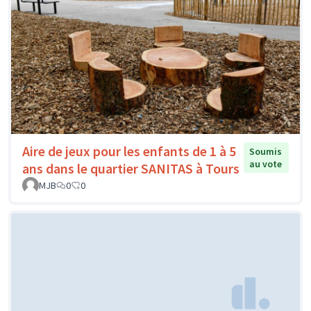
Aire de jeux pour les enfants de 1 à 5
Soumis
au vote
ans dans le quartier SANITAS à Tours
MJB
0
0