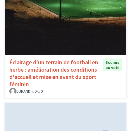
Éclairage d'un terrain de football en
Soumis
au vote
herbe : amélioration des conditions
d'accueil et mise en avant du sport
féminin
DURAND
0
0