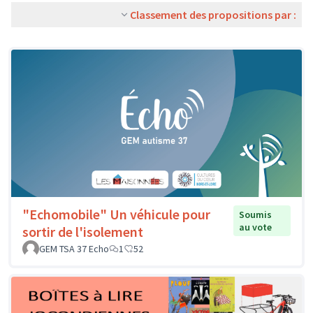
Classement des propositions par :
"Echomobile" Un véhicule pour
Soumis
au vote
sortir de l'isolement
GEM TSA 37 Echo
1
52