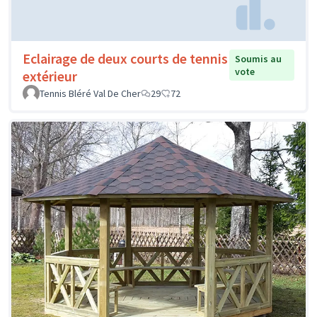
Eclairage de deux courts de tennis
Soumis au
vote
extérieur
Tennis Bléré Val De Cher
29
72