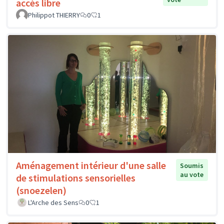
accès libre
Philippot THIERRY
0
1
Aménagement intérieur d'une salle
Soumis
au vote
de stimulations sensorielles
(snoezelen)
L'Arche des Sens
0
1