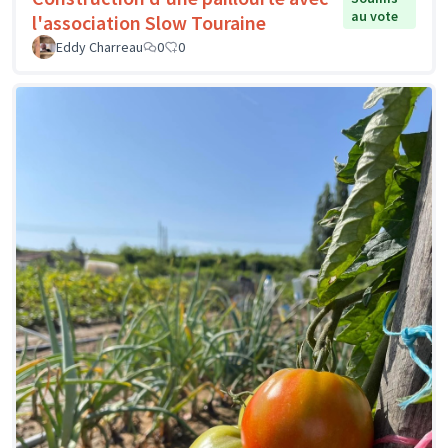
au vote
l'association Slow Touraine
Eddy Charreau
0
0