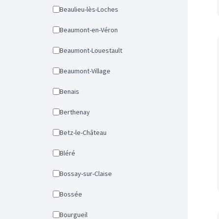
Beaulieu-lès-Loches
Beaumont-en-Véron
Beaumont-Louestault
Beaumont-Village
Benais
Berthenay
Betz-le-Château
Bléré
Bossay-sur-Claise
Bossée
Bourgueil