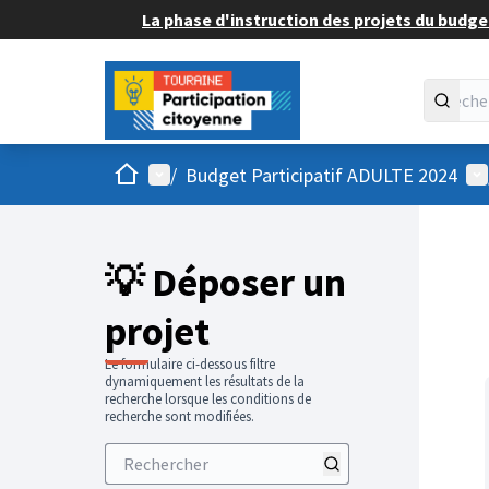
La phase d'instruction des projets du budget
Accueil
Menu principal
Me
/
Budget Participatif ADULTE 2024
💡 Déposer un
projet
Le formulaire ci-dessous filtre
dynamiquement les résultats de la
recherche lorsque les conditions de
recherche sont modifiées.