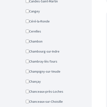
Candes-Saint-Martin
Cangey
Céré-la-Ronde
Cerelles
Chambon
Chambourg-sur-Indre
Chambray-lès-Tours
Champigny-sur-Veude
Chançay
Chanceaux-près-Loches
Chanceaux-sur-Choisille