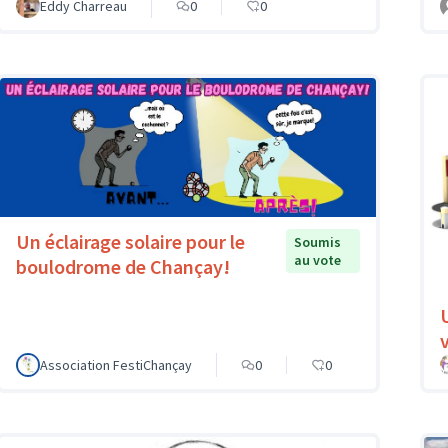
Eddy Charreau
0
0
Un éclairage solaire pour le
Soumis
au vote
boulodrome de Chançay!
v
Association FestiChançay
0
0