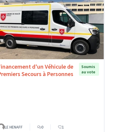
Financement d'un Véhicule de
Soumis
au vote
Premiers Secours à Personnes
LE HENAFF
0
1