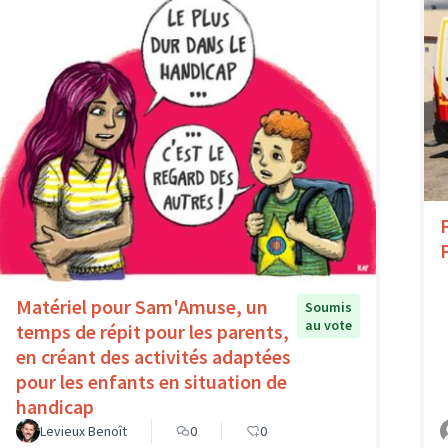
Matériel pour Sam'Amuse, un
Soumis
au vote
temps de répit pour les parents,
en créant des activités adaptées
pour les enfants en situation de
handicap
Levieux Benoît
0
0