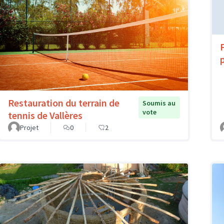
Restauration du terrain de
Soumis au
vote
tennis de Vallères
Projet
0
2