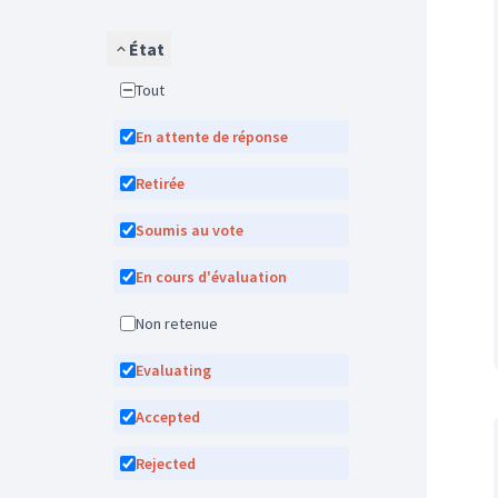
État
Tout
En attente de réponse
Retirée
Soumis au vote
En cours d'évaluation
Non retenue
Evaluating
Accepted
Rejected