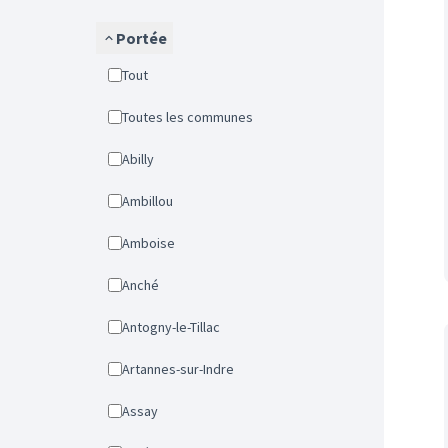
Portée
Tout
Toutes les communes
Abilly
Ambillou
Amboise
Anché
Antogny-le-Tillac
Artannes-sur-Indre
Assay