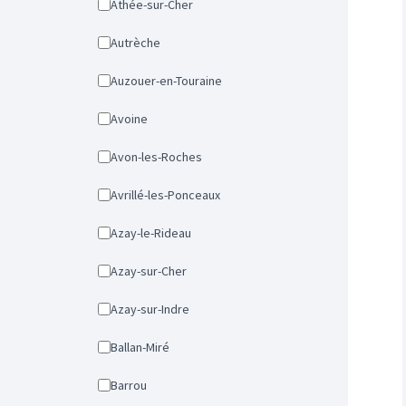
Athée-sur-Cher
Autrèche
Auzouer-en-Touraine
Avoine
Avon-les-Roches
Avrillé-les-Ponceaux
Azay-le-Rideau
Azay-sur-Cher
Azay-sur-Indre
Ballan-Miré
Barrou