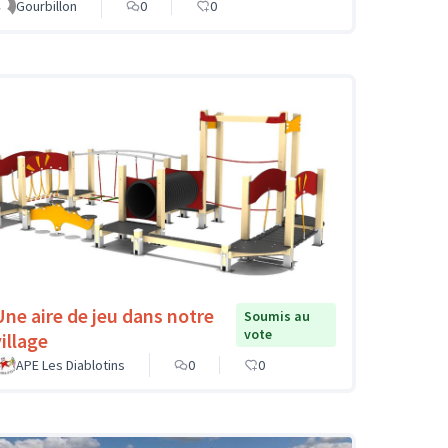
Gourbillon
0
0
Une aire de jeu dans notre
Soumis au
vote
illage
APE Les Diablotins
0
0