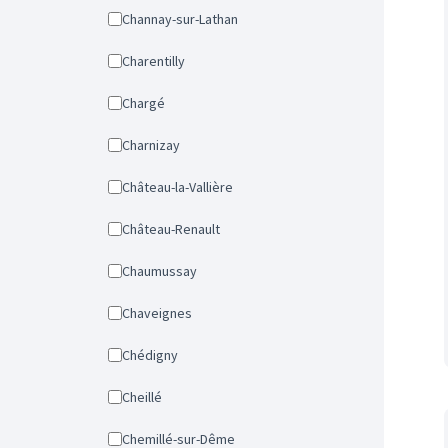
Channay-sur-Lathan
Charentilly
Chargé
Charnizay
Château-la-Vallière
Château-Renault
Chaumussay
Chaveignes
Chédigny
Cheillé
Chemillé-sur-Dême