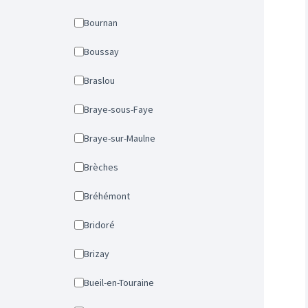
Bournan
Boussay
Braslou
Braye-sous-Faye
Braye-sur-Maulne
Brèches
Bréhémont
Bridoré
Brizay
Bueil-en-Touraine