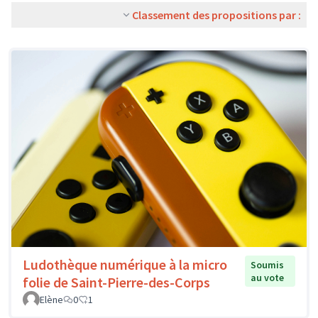
Classement des propositions par :
Ludothèque numérique à la micro
Soumis
au vote
folie de Saint-Pierre-des-Corps
Elène
0
1