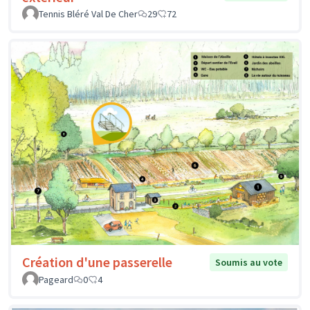
Tennis Bléré Val De Cher
29
72
Création d'une passerelle
Soumis au vote
Pageard
0
4