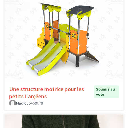
Une structure motrice pour les
Soumis au
vote
petits Larçéens
Maxiloup
0
0