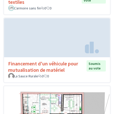
vote
textiles
L'armoire sans fin
0
0
Financement d'un véhicule pour
Soumis
au vote
mutualisation de matériel
La Sauce Rurale
0
0