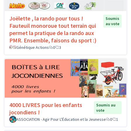
Joëlette , la rando pour tous !
Soumis
au vote
Fauteuil monoroue tout terrain qui
permet la pratique de la rando aux
PMR. Ensemble, faisons du sport :)
Génétique Actions
0
3
4000 LIVRES pour les enfants
Soumis au
vote
jocondiens !
ASSOCIATION - Agir Pour L'Éducation et la Jeunesse
0
1