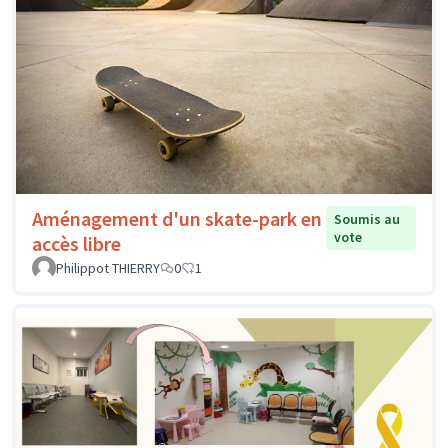
Aménagement d'un skate-park en
Soumis au
vote
accès libre
Philippot THIERRY
0
1