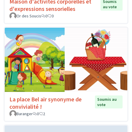
Maison d'activités corporelles et
Soumis
au vote
d'expressions sensorielles
Or des Soucis
0
0
La place Bel air synonyme de
Soumis au
vote
convivialité !
Baranger
0
2