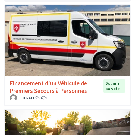
Financement d'un Véhicule de
Soumis
au vote
Premiers Secours à Personnes
LE HENAFF
0
1