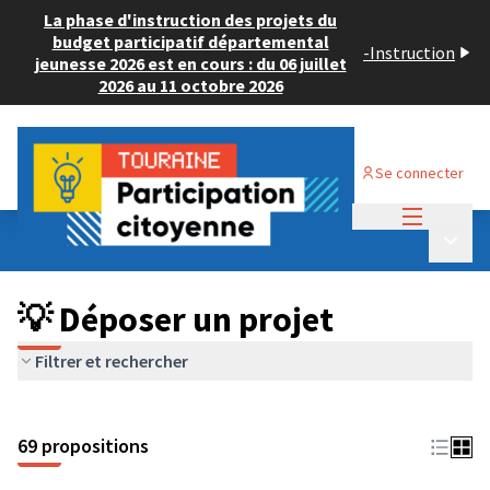
La phase d'instruction des projets du
budget participatif départemental
-
Instruction
jeunesse 2026 est en cours : du 06 juillet
2026 au 11 octobre 2026
Se connecter
Menu princi
Budget Participatif ADULTE 2024
/
Menu p
💡 Déposer un projet
💡 Déposer un projet
Filtrer et rechercher
69 propositions