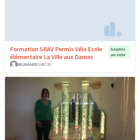
Formation SRAV Permis Vélo Ecole
Soumis
au vote
élémentaire La Ville aux Dames
NEUHAARD
0
0