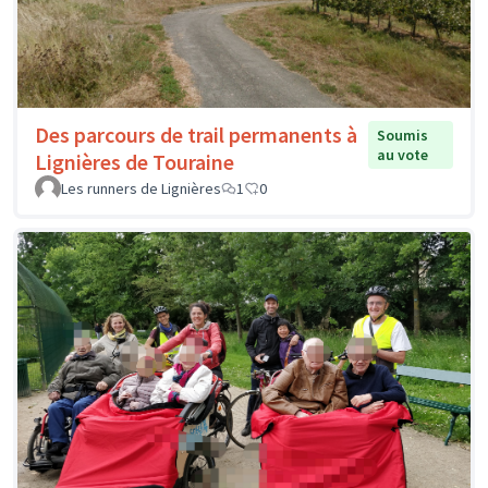
Des parcours de trail permanents à
Soumis
au vote
Lignières de Touraine
Les runners de Lignières
1
0