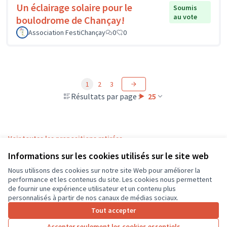
Un éclairage solaire pour le
Soumis
au vote
boulodrome de Chançay!
Association FestiChançay
0
0
1
2
3
Résultats par page :
25
Voir toutes les propositions retirées
Informations sur les cookies utilisés sur le site web
Nous utilisons des cookies sur notre site Web pour améliorer la
Conditions d'utilisation
performance et les contenus du site. Les cookies nous permettent
Paramètres des cookies
de fournir une expérience utilisateur et un contenu plus
CD37 sur X
CD37 sur Facebook
CD37 sur Instagram
CD37 sur YouTube
personnalisés à partir de nos canaux de médias sociaux.
(Lien externe)
(Lien externe)
(Lien externe)
(Lien externe)
Tout accepter
Accepter seulement les cookies essentiels