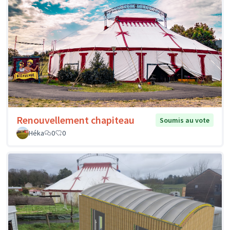
Renouvellement chapiteau
Soumis au vote
Héka
0
0