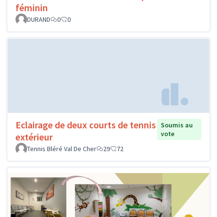
féminin
DURAND
0
0
Eclairage de deux courts de tennis
Soumis au
vote
extérieur
Tennis Bléré Val De Cher
29
72