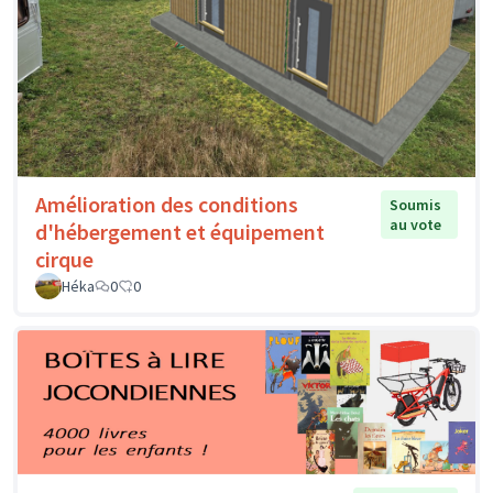
Amélioration des conditions
Soumis
au vote
d'hébergement et équipement
cirque
Héka
0
0