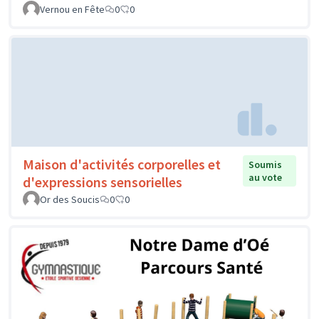
Vernou en Fête
0
0
Maison d'activités corporelles et
Soumis
au vote
d'expressions sensorielles
Or des Soucis
0
0