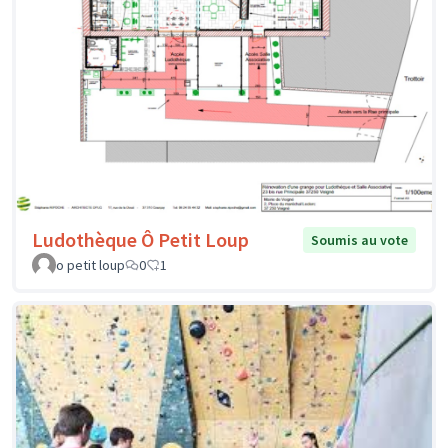
Ludothèque Ô Petit Loup
Soumis au vote
o petit loup
0
1