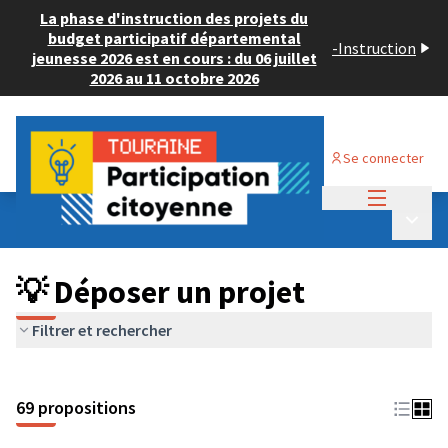
La phase d'instruction des projets du
budget participatif départemental
-
Instruction
jeunesse 2026 est en cours : du 06 juillet
2026 au 11 octobre 2026
Se connecter
Menu princi
Budget Participatif ADULTE 2024
/
Menu p
💡 Déposer un projet
💡 Déposer un projet
Filtrer et rechercher
69 propositions