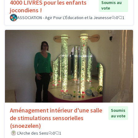
4000 LIVRES pour les enfants
Soumis au
vote
jocondiens !
ASSOCIATION - Agir Pour L'Éducation et la Jeunesse
0
1
Aménagement intérieur d'une salle
Soumis
au vote
de stimulations sensorielles
(snoezelen)
L'Arche des Sens
0
1