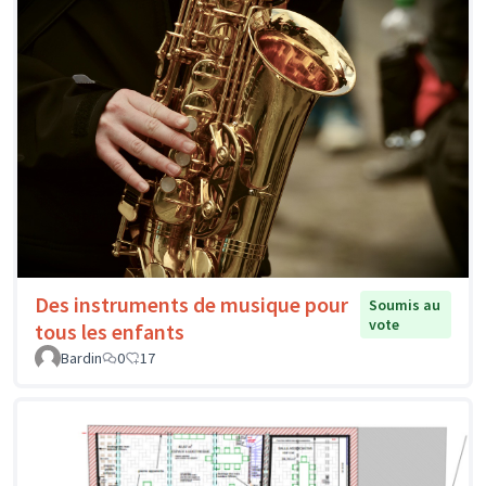
Des instruments de musique pour
Soumis au
vote
tous les enfants
Bardin
0
17