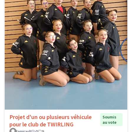
Projet d'un ou plusieurs véhicule
Soumis
au vote
pour le club de TWIRLING
lamirault
0
9