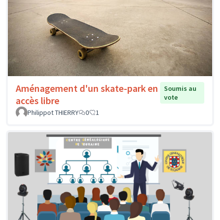
Aménagement d'un skate-park en
Soumis au
vote
accès libre
Philippot THIERRY
0
1