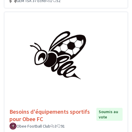
GEM TSA 37 Echo
1
52
Besoins d'équipements sportifs
Soumis au
vote
pour Obee FC
Obee Football Club
3
91