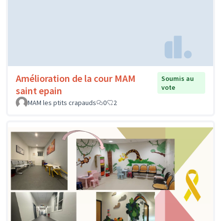
Amélioration de la cour MAM
Soumis au
vote
saint epain
MAM les ptits crapauds
0
2