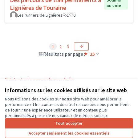
au vote
Lignières de Touraine
Les runners de Lignières
1
0
1
2
3
Résultats par page :
25
Voir toutes les propositions retirées
Informations sur les cookies utilisés sur le site web
Nous utilisons des cookies sur notre site Web pour améliorer la
Conditions d'utilisation
performance et les contenus du site. Les cookies nous permettent
Paramètres des cookies
de fournir une expérience utilisateur et un contenu plus
CD37 sur X
CD37 sur Facebook
CD37 sur Instagram
CD37 sur YouTube
personnalisés à partir de nos canaux de médias sociaux.
(Lien externe)
(Lien externe)
(Lien externe)
(Lien externe)
Tout accepter
Accepter seulement les cookies essentiels