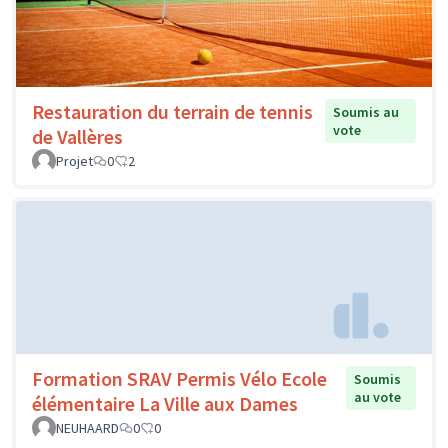
Restauration du terrain de tennis
Soumis au
vote
de Vallères
Projet
0
2
Formation SRAV Permis Vélo Ecole
Soumis
au vote
élémentaire La Ville aux Dames
NEUHAARD
0
0