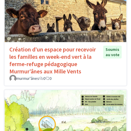
Création d’un espace pour recevoir
Soumis
au vote
les familles en week-end vert à la
ferme-refuge pédagogique
Murmur’ânes aux Mille Vents
murmur'ânes
0
0