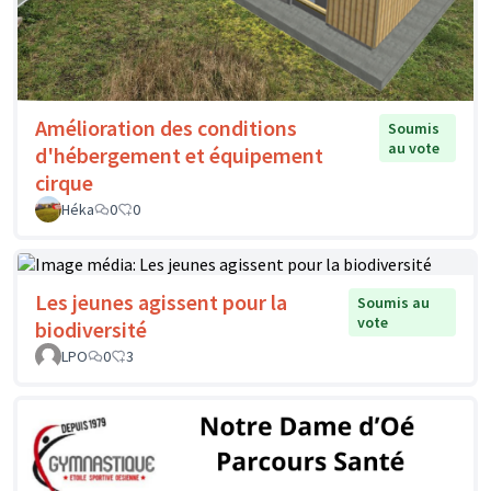
Amélioration des conditions
Soumis
au vote
d'hébergement et équipement
cirque
Héka
0
0
Les jeunes agissent pour la
Soumis au
vote
biodiversité
LPO
0
3