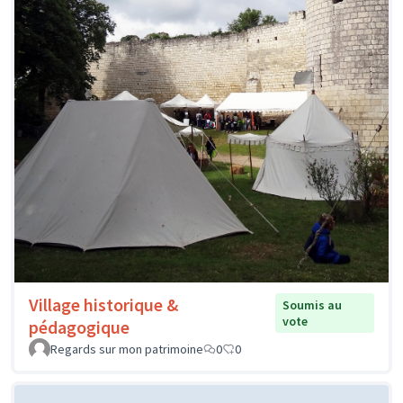
Village historique &
Soumis au
vote
pédagogique
Regards sur mon patrimoine
0
0