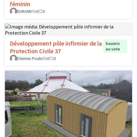
féminin
DURAND
0
0
Développement pôle infirmier de la
Soumis
au vote
Protection Civile 37
Etienne Poulin
0
0