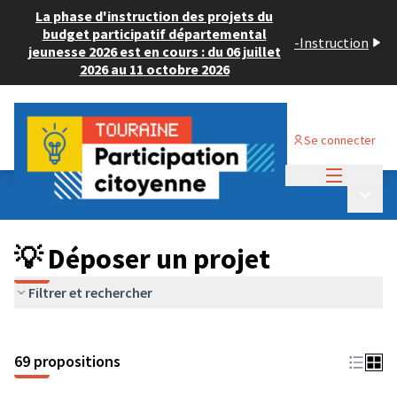
La phase d'instruction des projets du
budget participatif départemental
-
Instruction
jeunesse 2026 est en cours : du 06 juillet
2026 au 11 octobre 2026
Se connecter
Menu princi
Budget Participatif ADULTE 2024
/
Menu p
💡 Déposer un projet
💡 Déposer un projet
Filtrer et rechercher
69 propositions