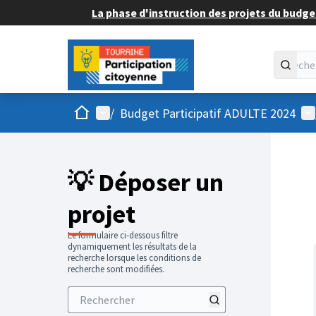
La phase d'instruction des projets du budget
Accueil
Menu principal
Me
/
Budget Participatif ADULTE 2024
💡 Déposer un
projet
Le formulaire ci-dessous filtre
dynamiquement les résultats de la
recherche lorsque les conditions de
recherche sont modifiées.