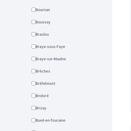
Bournan
Boussay
Braslou
Braye-sous-Faye
Braye-sur-Maulne
Brèches
Bréhémont
Bridoré
Brizay
Bueil-en-Touraine