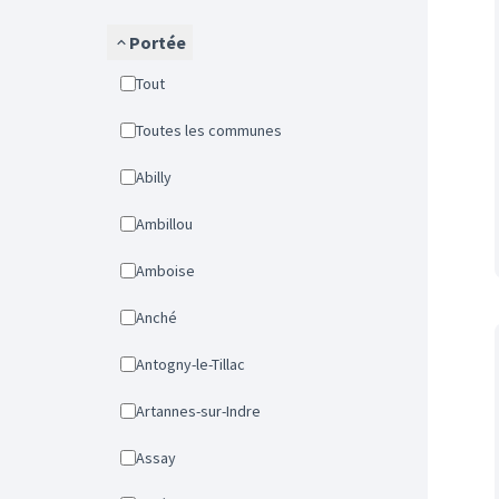
Portée
Tout
Toutes les communes
Abilly
Ambillou
Amboise
Anché
Antogny-le-Tillac
Artannes-sur-Indre
Assay