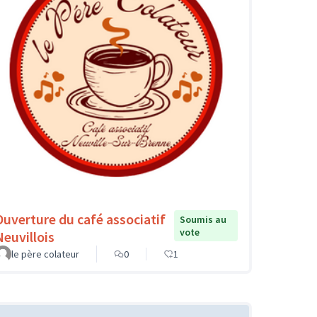
Ouverture du café associatif
Soumis au
vote
Neuvillois
le père colateur
0
1