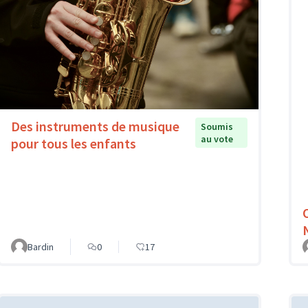
Des instruments de musique
Soumis
au vote
pour tous les enfants
Bardin
0
17