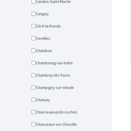
Candes-Saint-Martin
Cangey
Céré-la-Ronde
Cerelles
Chambon
Chambourg-sur-Indre
Chambray-lès-Tours
Champigny-sur-Veude
Chançay
Chanceaux-près-Loches
Chanceaux-sur-Choisille