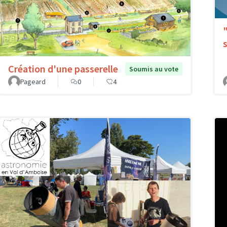
Création d'une passerelle
Soumis au vote
Pageard
0
4