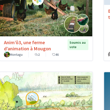
Anim’ô3, une ferme
Soumis au
vote
d’animation à Mougon
Montagu
2
46