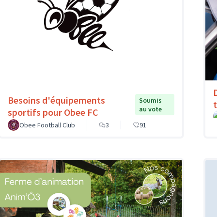
Besoins d'équipements
Soumis
au vote
sportifs pour Obee FC
Obee Football Club
3
91