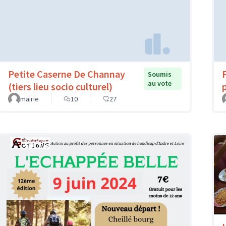
Petite Caserne De Channay
Soumis
au vote
(tiers lieu socio culturel)
mairie
10
27