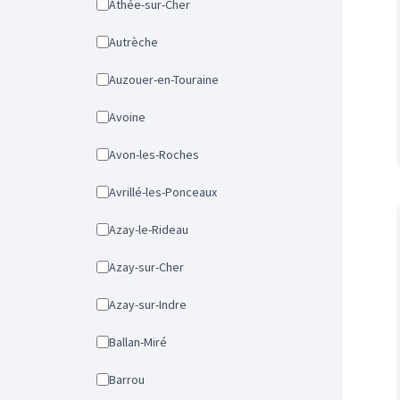
Athée-sur-Cher
Autrèche
Auzouer-en-Touraine
Avoine
Avon-les-Roches
Avrillé-les-Ponceaux
Azay-le-Rideau
Azay-sur-Cher
Azay-sur-Indre
Ballan-Miré
Barrou