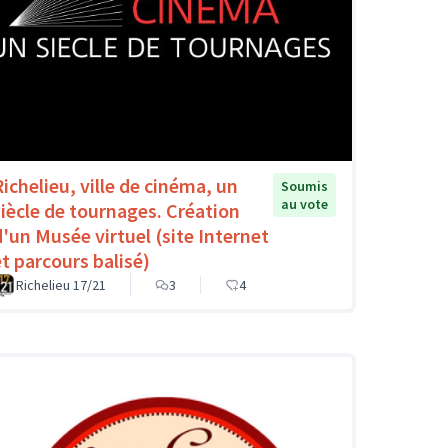
Richelieu, ville de cinéma, un
Soumis
au vote
siècle de tournages. Création
d'un Musée virtuel (site Internet
et parcours balisé)
Richelieu 17/21
3
4