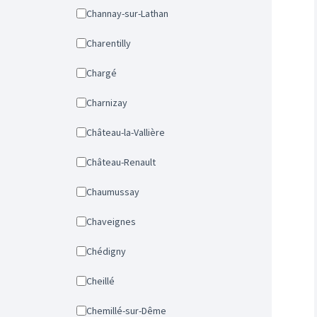
Channay-sur-Lathan
Charentilly
Chargé
Charnizay
Château-la-Vallière
Château-Renault
Chaumussay
Chaveignes
Chédigny
Cheillé
Chemillé-sur-Dême