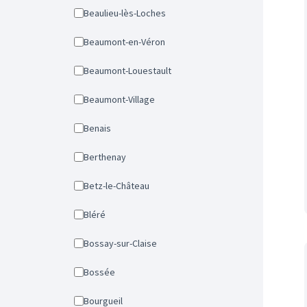
Beaulieu-lès-Loches
Beaumont-en-Véron
Beaumont-Louestault
Beaumont-Village
Benais
Berthenay
Betz-le-Château
Bléré
Bossay-sur-Claise
Bossée
Bourgueil