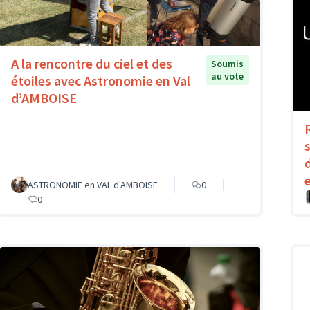
A la rencontre du ciel et des
Soumis
au vote
étoiles avec Astronomie en Val
d’AMBOISE
ASTRONOMIE en VAL d'AMBOISE
0
0