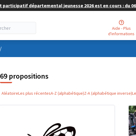
 participatif départemental jeunesse 2026 est en cours : du 06 
Aide - Plus
d'informations
nu utilisateur
/
69 propositions
Aléatoire
Les plus récentes
A-Z (alphabétique)
Z-A (alphabétique inverse)
L