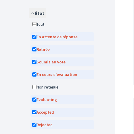
État
Tout
En attente de réponse
Retirée
Soumis au vote
En cours d'évaluation
Non retenue
Evaluating
Accepted
Rejected