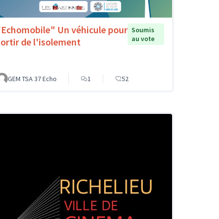
"Echomobile" Un véhicule pour
Soumis
au vote
sortir de l'isolement
GEM TSA 37 Echo
1
52