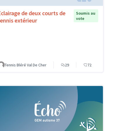
Eclairage de deux courts de
Soumis au
vote
tennis extérieur
Tennis Bléré Val De Cher
29
72