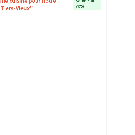
Une cuisine pour notre
Soumis au
vote
"Tiers-Vieux"