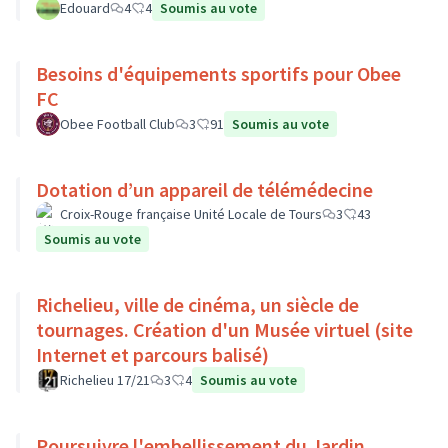
Edouard
4
4
Soumis au vote
Besoins d'équipements sportifs pour Obee
FC
Obee Football Club
3
91
Soumis au vote
Dotation d’un appareil de télémédecine
Croix-Rouge française Unité Locale de Tours
3
43
Soumis au vote
Richelieu, ville de cinéma, un siècle de
tournages. Création d'un Musée virtuel (site
Internet et parcours balisé)
Richelieu 17/21
3
4
Soumis au vote
Poursuivre l'embellissement du Jardin