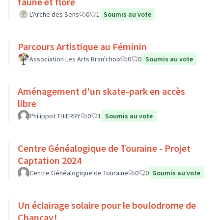
faune et flore
L'Arche des Sens
0
1
Soumis au vote
Parcours Artistique au Féminin
Association Les Arts Bran'choix
0
0
Soumis au vote
Aménagement d'un skate-park en accès
libre
Philippot THIERRY
0
1
Soumis au vote
Centre Généalogique de Touraine - Projet
Captation 2024
Centre Généalogique de Touraine
0
0
Soumis au vote
Un éclairage solaire pour le boulodrome de
Chançay!