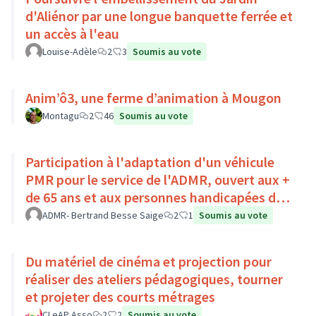
d'Aliénor par une longue banquette ferrée et
un accès à l'eau
Louise-Adèle
2
3
Soumis au vote
Anim’ô3, une ferme d’animation à Mougon
Montagu
2
46
Soumis au vote
Participation à l'adaptation d'un véhicule
PMR pour le service de l'ADMR, ouvert aux +
de 65 ans et aux personnes handicapées du
Pays Loire-Touraine.
ADMR- Bertrand Besse Saige
2
1
Soumis au vote
Du matériel de cinéma et projection pour
réaliser des ateliers pédagogiques, tourner
et projeter des courts métrages
CLeAP Asso
2
2
Soumis au vote