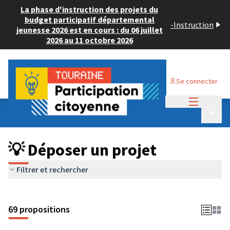
La phase d'instruction des projets du
budget participatif départemental
-
Instruction
jeunesse 2026 est en cours : du 06 juillet
2026 au 11 octobre 2026
Se connecter
Menu princi
Budget Participatif ADULTE 2024
/
Menu p
💡 Déposer un projet
💡 Déposer un projet
Filtrer et rechercher
69 propositions