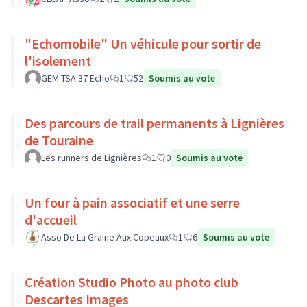
"Echomobile" Un véhicule pour sortir de
l'isolement
GEM TSA 37 Echo
1
52
Soumis au vote
Des parcours de trail permanents à Lignières
de Touraine
Les runners de Lignières
1
0
Soumis au vote
Un four à pain associatif et une serre
d'accueil
Asso De La Graine Aux Copeaux
1
6
Soumis au vote
Création Studio Photo au photo club
Descartes Images