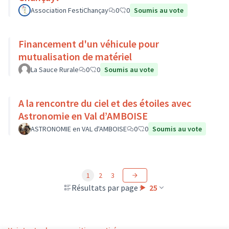
Association FestiChançay
0
0
Soumis au vote
Financement d'un véhicule pour
mutualisation de matériel
La Sauce Rurale
0
0
Soumis au vote
A la rencontre du ciel et des étoiles avec
Astronomie en Val d’AMBOISE
ASTRONOMIE en VAL d'AMBOISE
0
0
Soumis au vote
1
2
3
Résultats par page :
25