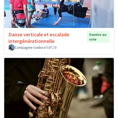
Danse verticale et escalade
Soumis au
vote
intergénérationnelle
Compagnie Izadora
0
0