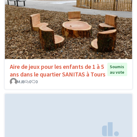
Aire de jeux pour les enfants de 1 à 5
Soumis
au vote
ans dans le quartier SANITAS à Tours
MJB
0
0