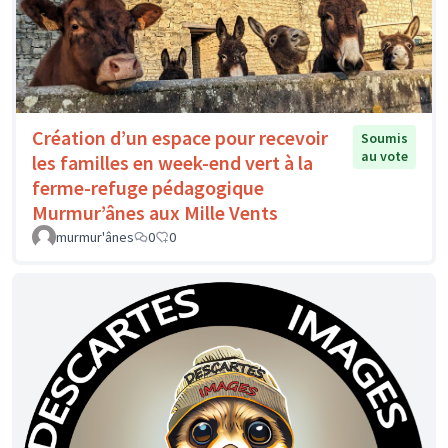
Création d’un espace pour recevoir
Soumis
au vote
les familles en week-end vert à la
ferme-refuge pédagogique
Murmur’ânes aux Mille Vents
murmur'ânes
0
0