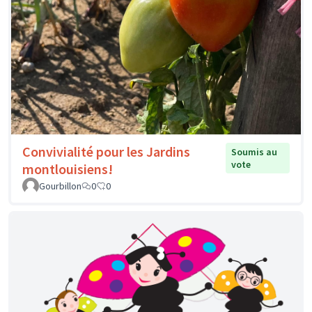
Convivialité pour les Jardins
Soumis au
vote
montlouisiens!
Gourbillon
0
0