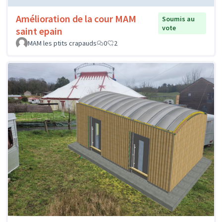
Amélioration de la cour MAM
Soumis au
vote
saint epain
MAM les ptits crapauds
0
2