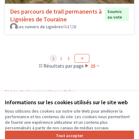
Des parcours de trail permanents à
Soumis
au vote
Lignières de Touraine
Les runners de Lignières
1
0
1
2
3
Résultats par page :
25
Voir toutes les propositions retirées
Informations sur les cookies utilisés sur le site web
Nous utilisons des cookies sur notre site Web pour améliorer la
Conditions d'utilisation
performance et les contenus du site. Les cookies nous permettent
Paramètres des cookies
de fournir une expérience utilisateur et un contenu plus
CD37 sur X
CD37 sur Facebook
CD37 sur Instagram
CD37 sur YouTube
personnalisés à partir de nos canaux de médias sociaux.
(Lien externe)
(Lien externe)
(Lien externe)
(Lien externe)
Tout accepter