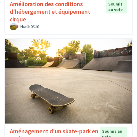
Amélioration des conditions
Soumis
au vote
d'hébergement et équipement
cirque
Héka
0
0
Aménagement d'un skate-park en
Soumis au
vote