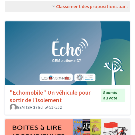
Classement des propositions par :
"Echomobile" Un véhicule pour
Soumis
au vote
sortir de l'isolement
GEM TSA 37 Echo
1
52