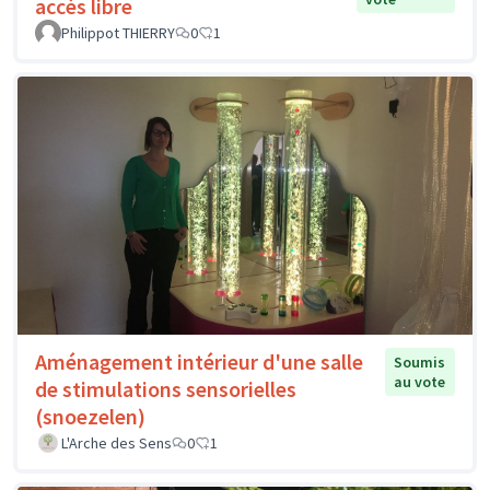
accès libre
Philippot THIERRY
0
1
Aménagement intérieur d'une salle
Soumis
au vote
de stimulations sensorielles
(snoezelen)
L'Arche des Sens
0
1