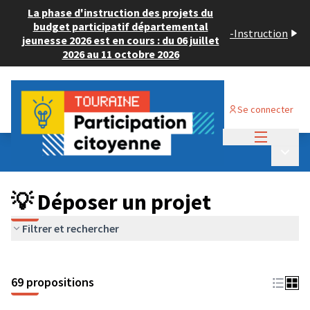
La phase d'instruction des projets du
budget participatif départemental
-
Instruction
jeunesse 2026 est en cours : du 06 juillet
2026 au 11 octobre 2026
Se connecter
Menu princi
Budget Participatif ADULTE 2024
/
Menu p
💡 Déposer un projet
💡 Déposer un projet
Filtrer et rechercher
69 propositions