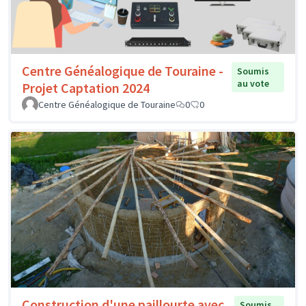
Centre Généalogique de Touraine -
Soumis
au vote
Projet Captation 2024
Centre Généalogique de Touraine
0
0
Construction d'une paillourte avec
Soumis