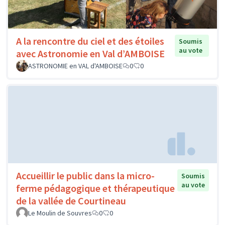
A la rencontre du ciel et des étoiles
Soumis
au vote
avec Astronomie en Val d’AMBOISE
ASTRONOMIE en VAL d'AMBOISE
0
0
Accueillir le public dans la micro-
Soumis
au vote
ferme pédagogique et thérapeutique
de la vallée de Courtineau
Le Moulin de Souvres
0
0