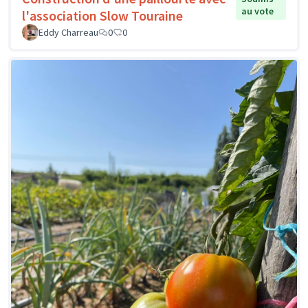
au vote
l'association Slow Touraine
Eddy Charreau
0
0