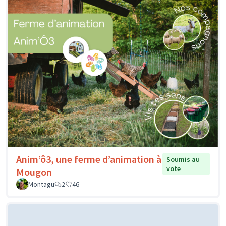
Anim’ô3, une ferme d’animation à
Soumis au
vote
Mougon
Montagu
2
46