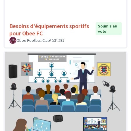
Besoins d'équipements sportifs
Soumis au
vote
pour Obee FC
Obee Football Club
3
91