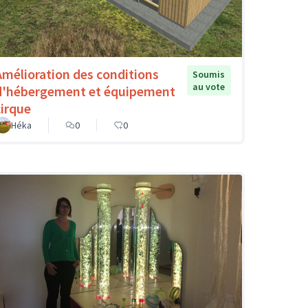
Amélioration des conditions
Soumis
au vote
d'hébergement et équipement
cirque
Héka
0
0