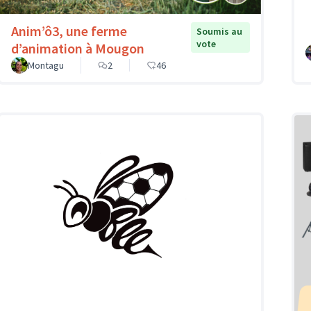
Anim’ô3, une ferme
Soumis au
vote
d’animation à Mougon
Montagu
2
46