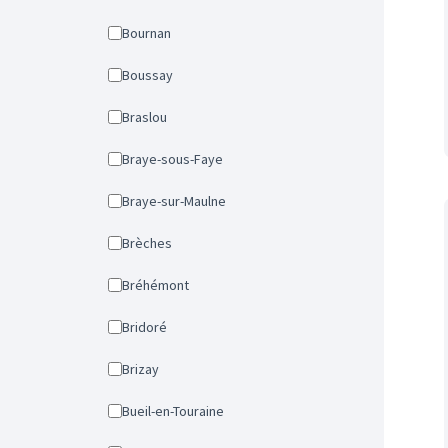
Bournan
Boussay
Braslou
Braye-sous-Faye
Braye-sur-Maulne
Brèches
Bréhémont
Bridoré
Brizay
Bueil-en-Touraine