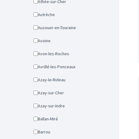
Athée-sur-Cher
Autrèche
Auzouer-en-Touraine
Avoine
Avon-les-Roches
Avrillé-les-Ponceaux
Azay-le-Rideau
Azay-sur-Cher
Azay-sur-Indre
Ballan-Miré
Barrou