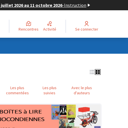
juillet 2026 au 11 octobre 2026
-
Instruction
Rencontres
Activité
Se connecter
Les plus
Les plus
Avec le plus
commentées
suivies
d'auteurs