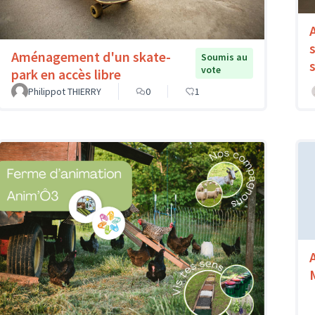
Aménagement d'un skate-
Soumis au
vote
park en accès libre
Philippot THIERRY
0
1