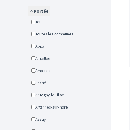
Portée
Tout
Toutes les communes
Abilly
Ambillou
Amboise
Anché
Antogny-le-Tillac
Artannes-sur-Indre
Assay