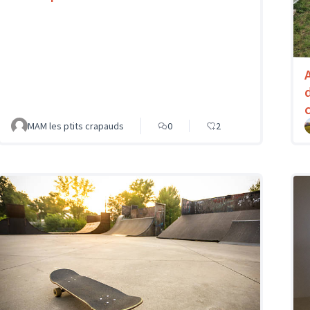
MAM les ptits crapauds
0
2