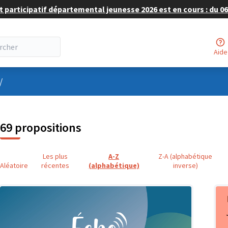
 participatif départemental jeunesse 2026 est en cours : du 06 
Aide
nu utilisateur
/
69 propositions
Les plus
A-Z
Z-A (alphabétique
Aléatoire
récentes
(alphabétique)
inverse)