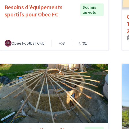
Besoins d'équipements
Soumis
au vote
sportifs pour Obee FC
Obee Football Club
3
91