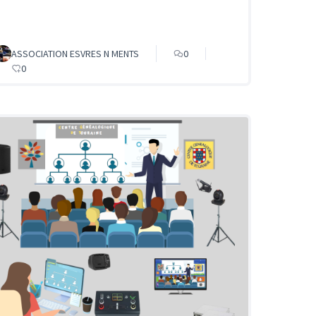
ASSOCIATION ESVRES N MENTS
0
0