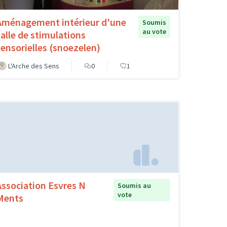
Aménagement intérieur d'une
Soumis
au vote
salle de stimulations
sensorielles (snoezelen)
L'Arche des Sens
0
1
Association Esvres N
Soumis au
vote
Ments