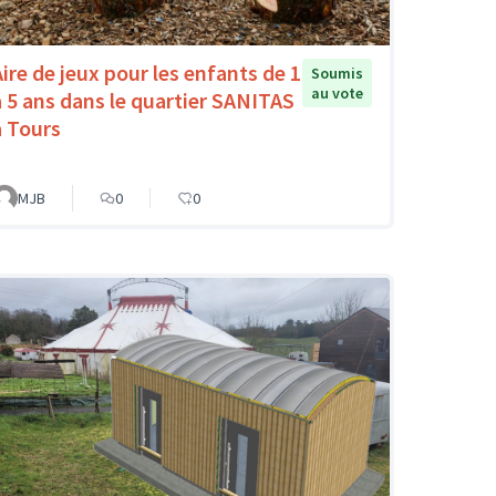
Aire de jeux pour les enfants de 1
Soumis
au vote
à 5 ans dans le quartier SANITAS
à Tours
MJB
0
0