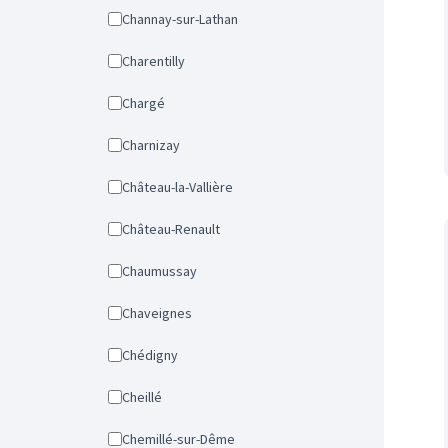
Channay-sur-Lathan
Charentilly
Chargé
Charnizay
Château-la-Vallière
Château-Renault
Chaumussay
Chaveignes
Chédigny
Cheillé
Chemillé-sur-Dême