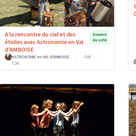
A la rencontre du ciel et des
Soumis
au vote
étoiles avec Astronomie en Val
d’AMBOISE
ASTRONOMIE en VAL d'AMBOISE
0
0