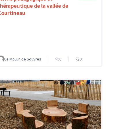
thérapeutique de la vallée de
Courtineau
Le Moulin de Souvres
0
0