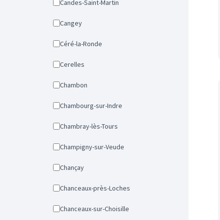
Candes-Saint-Martin
Cangey
Céré-la-Ronde
Cerelles
Chambon
Chambourg-sur-Indre
Chambray-lès-Tours
Champigny-sur-Veude
Chançay
Chanceaux-près-Loches
Chanceaux-sur-Choisille