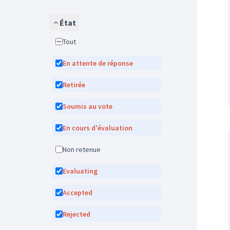
État
Tout
En attente de réponse
Retirée
Soumis au vote
En cours d'évaluation
Non retenue
Evaluating
Accepted
Rejected