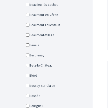
Beaulieu-lès-Loches
Beaumont-en-Véron
Beaumont-Louestault
Beaumont-Village
Benais
Berthenay
Betz-le-Château
Bléré
Bossay-sur-Claise
Bossée
Bourgueil