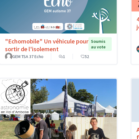
"Echomobile" Un véhicule pour
Soumis
au vote
sortir de l'isolement
GEM TSA 37 Echo
1
52
A