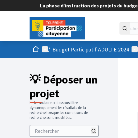
La phase d'instruction des projets du budget
Accueil
Menu principal
Me
/
Budget Participatif ADULTE 2024
💡 Déposer un
projet
Le formulaire ci-dessous filtre
dynamiquement les résultats de la
recherche lorsque les conditions de
recherche sont modifiées.