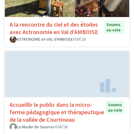
A la rencontre du ciel et des étoiles
Soumis
au vote
avec Astronomie en Val d’AMBOISE
ASTRONOMIE en VAL d'AMBOISE
0
0
Accueillir le public dans la micro-
Soumis
au vote
ferme pédagogique et thérapeutique
de la vallée de Courtineau
Le Moulin de Souvres
0
0