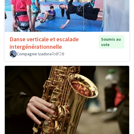
Danse verticale et escalade
Soumis au
vote
intergénérationnelle
Compagnie Izadora
0
0