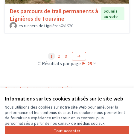
Des parcours de trail permanents à
Soumis
au vote
Lignières de Touraine
Les runners de Lignières
1
0
1
2
3
Résultats par page :
25
Voir toutes les propositions retirées
Informations sur les cookies utilisés sur le site web
Nous utilisons des cookies sur notre site Web pour améliorer la
Conditions d'utilisation
performance et les contenus du site. Les cookies nous permettent
Paramètres des cookies
de fournir une expérience utilisateur et un contenu plus
CD37 sur X
CD37 sur Facebook
CD37 sur Instagram
CD37 sur YouTube
personnalisés à partir de nos canaux de médias sociaux.
(Lien externe)
(Lien externe)
(Lien externe)
(Lien externe)
Tout accepter