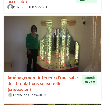
accès libre
Philippot THIERRY
0
1
Aménagement intérieur d'une salle
Soumis
au vote
de stimulations sensorielles
(snoezelen)
L'Arche des Sens
0
1