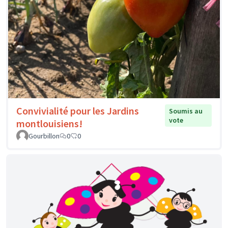
Convivialité pour les Jardins
Soumis au
vote
montlouisiens!
Gourbillon
0
0