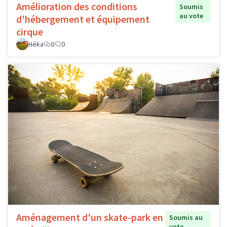
Amélioration des conditions
Soumis
au vote
d'hébergement et équipement
cirque
Héka
0
0
Aménagement d'un skate-park en
Soumis au
vote