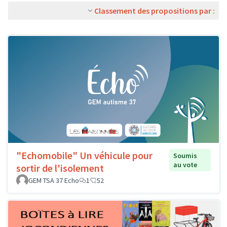
Classement des propositions par :
"Echomobile" Un véhicule pour
Soumis
au vote
sortir de l'isolement
GEM TSA 37 Echo
1
52