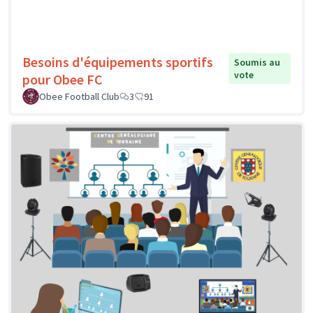
Besoins d'équipements sportifs
Soumis au
vote
pour Obee FC
Obee Football Club
3
91