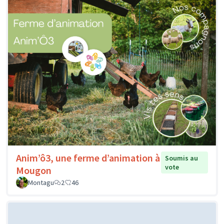
Anim’ô3, une ferme d’animation à
Soumis au
vote
Mougon
Montagu
2
46