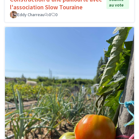
au vote
l'association Slow Touraine
Eddy Charreau
0
0