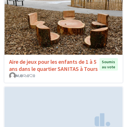
Aire de jeux pour les enfants de 1 à 5
Soumis
au vote
ans dans le quartier SANITAS à Tours
MJB
0
0