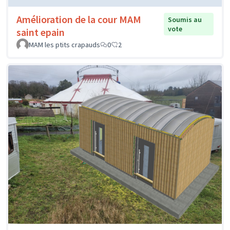
Amélioration de la cour MAM
Soumis au
vote
saint epain
MAM les ptits crapauds
0
2