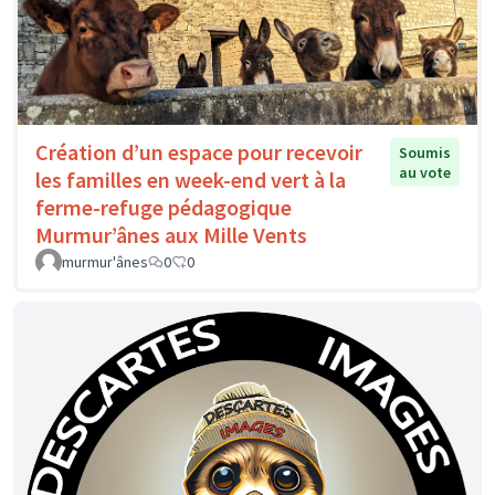
Création d’un espace pour recevoir
Soumis
au vote
les familles en week-end vert à la
ferme-refuge pédagogique
Murmur’ânes aux Mille Vents
murmur'ânes
0
0