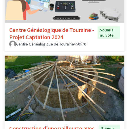
Centre Généalogique de Touraine -
Soumis
au vote
Projet Captation 2024
Centre Généalogique de Touraine
0
0
Construction d'une paillourte avec
Soumis