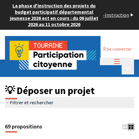
La phase d'instruction des projets du
budget participatif départemental
-
Instruction
jeunesse 2026 est en cours : du 06 juillet
2026 au 11 octobre 2026
Se connecter
Menu princi
Budget Participatif ADULTE 2024
/
Menu p
💡 Déposer un projet
💡 Déposer un projet
Filtrer et rechercher
69 propositions