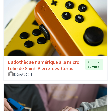
Ludothèque numérique à la micro
Soumis
au vote
folie de Saint-Pierre-des-Corps
Elène
0
1