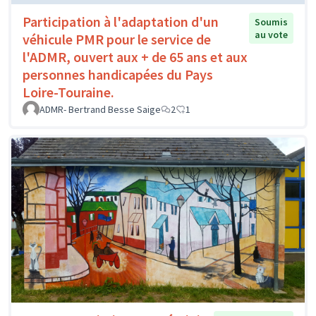
Participation à l'adaptation d'un
Soumis
au vote
véhicule PMR pour le service de
l'ADMR, ouvert aux + de 65 ans et aux
personnes handicapées du Pays
Loire-Touraine.
ADMR- Bertrand Besse Saige
2
1