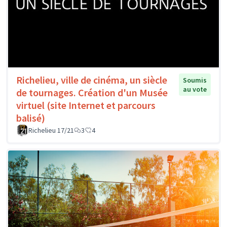
Richelieu, ville de cinéma, un siècle
Soumis
au vote
de tournages. Création d'un Musée
virtuel (site Internet et parcours
balisé)
Richelieu 17/21
3
4