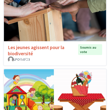
Les jeunes agissent pour la
Soumis au
vote
biodiversité
LPO
0
3