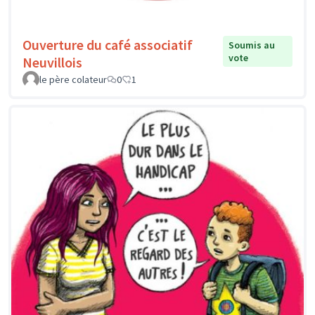
Ouverture du café associatif
Soumis au
vote
Neuvillois
le père colateur
0
1