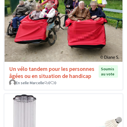
Un vélo tandem pour les personnes
Soumis
au vote
âgées ou en situation de handicap
En selle Marcelle
0
0