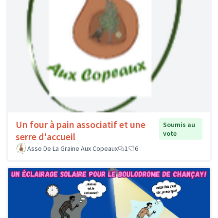
Un four à pain associatif et une
Soumis au
vote
serre d'accueil
Asso De La Graine Aux Copeaux
1
6