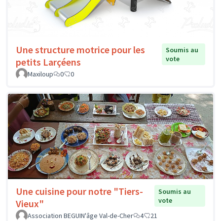
Une structure motrice pour les
Soumis au
vote
petits Larçéens
Maxiloup
0
0
Une cuisine pour notre "Tiers-
Soumis au
vote
Vieux"
Association BEGUIN'âge Val-de-Cher
4
21