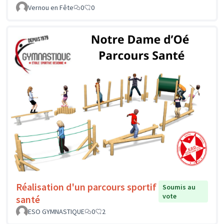
Vernou en Fête
0
0
Réalisation d'un parcours sportif
Soumis au
vote
santé
ESO GYMNASTIQUE
0
2