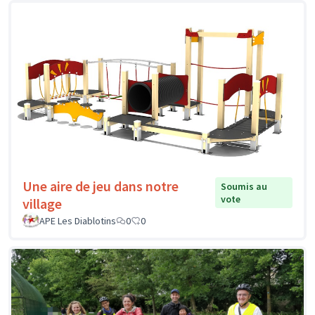
Une aire de jeu dans notre
Soumis au
vote
village
APE Les Diablotins
0
0