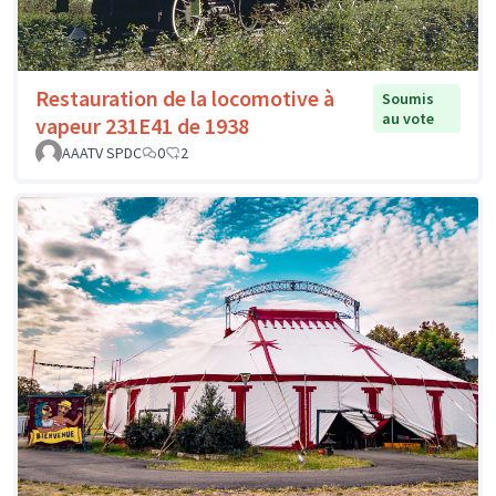
Restauration de la locomotive à
Soumis
au vote
vapeur 231E41 de 1938
AAATV SPDC
0
2