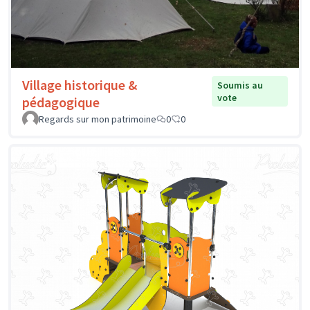
Village historique &
Soumis au
vote
pédagogique
Regards sur mon patrimoine
0
0