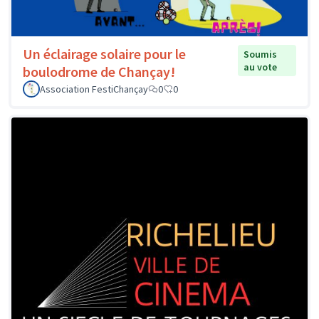
Un éclairage solaire pour le
Soumis
au vote
boulodrome de Chançay!
Association FestiChançay
0
0