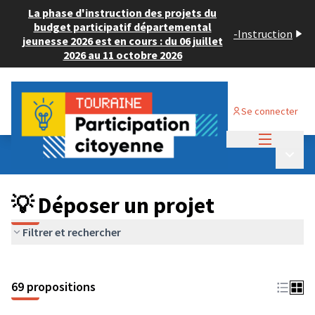
La phase d'instruction des projets du
budget participatif départemental
-
Instruction
jeunesse 2026 est en cours : du 06 juillet
2026 au 11 octobre 2026
Se connecter
Menu princi
Budget Participatif ADULTE 2024
/
Menu p
💡 Déposer un projet
💡 Déposer un projet
Filtrer et rechercher
69 propositions