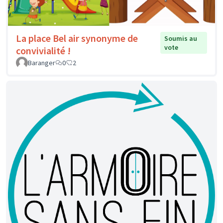
La place Bel air synonyme de
Soumis au
vote
convivialité !
Baranger
0
2