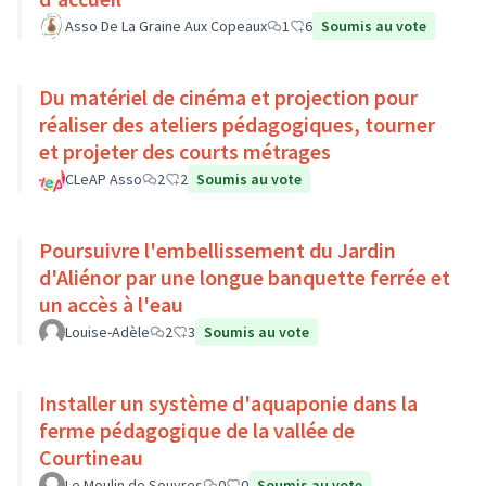
Asso De La Graine Aux Copeaux
1
6
Soumis au vote
Du matériel de cinéma et projection pour
réaliser des ateliers pédagogiques, tourner
et projeter des courts métrages
CLeAP Asso
2
2
Soumis au vote
Poursuivre l'embellissement du Jardin
d'Aliénor par une longue banquette ferrée et
un accès à l'eau
Louise-Adèle
2
3
Soumis au vote
Installer un système d'aquaponie dans la
ferme pédagogique de la vallée de
Courtineau
Le Moulin de Souvres
0
0
Soumis au vote