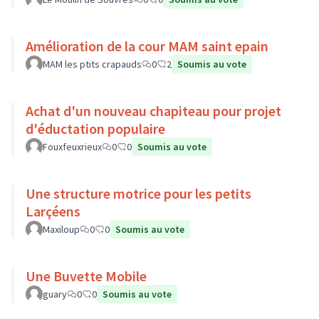
Amélioration de la cour MAM saint epain
MAM les ptits crapauds
0
2
Soumis au vote
Achat d'un nouveau chapiteau pour projet
d'éductation populaire
Fouxfeuxrieux
0
0
Soumis au vote
Une structure motrice pour les petits
Larçéens
Maxiloup
0
0
Soumis au vote
Une Buvette Mobile
guary
0
0
Soumis au vote