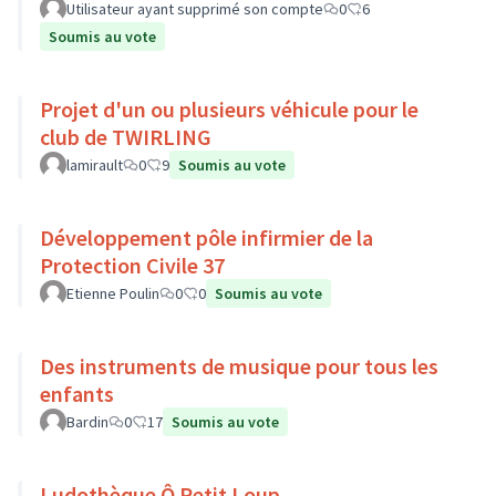
Utilisateur ayant supprimé son compte
0
6
Soumis au vote
Projet d'un ou plusieurs véhicule pour le
club de TWIRLING
lamirault
0
9
Soumis au vote
Développement pôle infirmier de la
Protection Civile 37
Etienne Poulin
0
0
Soumis au vote
Des instruments de musique pour tous les
enfants
Bardin
0
17
Soumis au vote
Ludothèque Ô Petit Loup