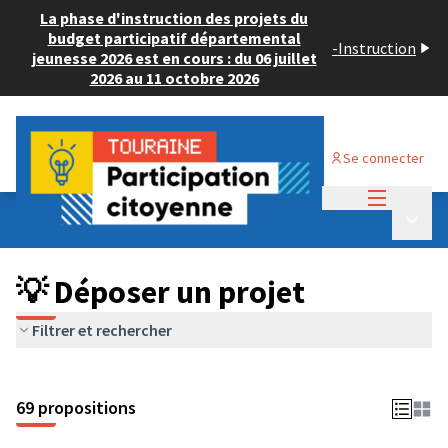
La phase d'instruction des projets du
budget participatif départemental
-
Instruction
jeunesse 2026 est en cours : du 06 juillet
2026 au 11 octobre 2026
Se connecter
Menu princi
Budget Participatif ADULTE 2024
/
Menu p
💡 Déposer un projet
💡 Déposer un projet
Filtrer et rechercher
69 propositions