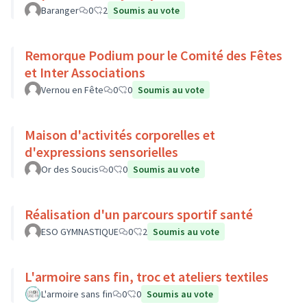
Baranger
0
2
Soumis au vote
Remorque Podium pour le Comité des Fêtes
et Inter Associations
Vernou en Fête
0
0
Soumis au vote
Maison d'activités corporelles et
d'expressions sensorielles
Or des Soucis
0
0
Soumis au vote
Réalisation d'un parcours sportif santé
ESO GYMNASTIQUE
0
2
Soumis au vote
L'armoire sans fin, troc et ateliers textiles
L'armoire sans fin
0
0
Soumis au vote