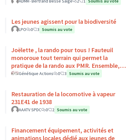
Pays Loire-Touraine.
ADMR- Bertrand Besse Saige
2
1
Soumis au vote
Les jeunes agissent pour la biodiversité
LPO
0
3
Soumis au vote
Joëlette , la rando pour tous ! Fauteuil
monoroue tout terrain qui permet la
pratique de la rando aux PMR. Ensemble,
faisons du sport :)
Génétique Actions
0
3
Soumis au vote
Restauration de la locomotive à vapeur
231E41 de 1938
AAATV SPDC
0
2
Soumis au vote
Financement équipement, activités et
animations locales dédié aux jeunes de