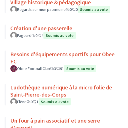
Village historique & pédagogique
Regards sur mon patrimoine
0
0
Soumis au vote
Création d'une passerelle
Pageard
0
4
Soumis au vote
Besoins d'équipements sportifs pour Obee
FC
Obee Football Club
3
91
Soumis au vote
Ludothèque numérique à la micro folie de
Saint-Pierre-des-Corps
Elène
0
1
Soumis au vote
Un four à pain associatif et une serre
d'accueil