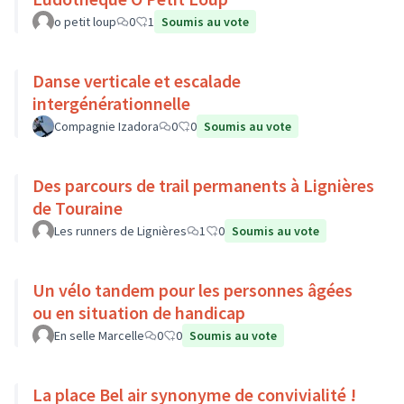
o petit loup
0
1
Soumis au vote
Danse verticale et escalade
intergénérationnelle
Compagnie Izadora
0
0
Soumis au vote
Des parcours de trail permanents à Lignières
de Touraine
Les runners de Lignières
1
0
Soumis au vote
Un vélo tandem pour les personnes âgées
ou en situation de handicap
En selle Marcelle
0
0
Soumis au vote
La place Bel air synonyme de convivialité !