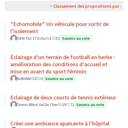
Classement des propositions par :
"Echomobile" Un véhicule pour sortir de
l'isolement
GEM TSA 37 Echo
1
52
Soumis au vote
Éclairage d'un terrain de football en herbe :
amélioration des conditions d'accueil et
mise en avant du sport féminin
DURAND
0
0
Soumis au vote
Eclairage de deux courts de tennis extérieur
Tennis Bléré Val De Cher
29
72
Soumis au vote
Créer une ambiance apaisante à l'hôpital