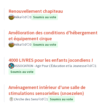
Renouvellement chapiteau
Héka
0
0
Soumis au vote
Amélioration des conditions d'hébergement
et équipement cirque
Héka
0
0
Soumis au vote
4000 LIVRES pour les enfants jocondiens !
ASSOCIATION - Agir Pour L'Éducation et la Jeunesse
0
1
Soumis au vote
Aménagement intérieur d'une salle de
stimulations sensorielles (snoezelen)
L'Arche des Sens
0
1
Soumis au vote