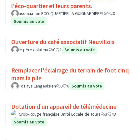
l'éco-quartier et leurs parents.
association ECO-QUARTIER LA GUIGNARDIERE
0
0
Soumis au vote
Ouverture du café associatif Neuvillois
le père colateur
0
1
Soumis au vote
Remplacer l'éclairage du terrain de foot cinq
mars la pile
Fc Pays Langeaisien
0
0
Soumis au vote
Dotation d’un appareil de télémédecine
Croix-Rouge française Unité Locale de Tours
3
43
Soumis au vote