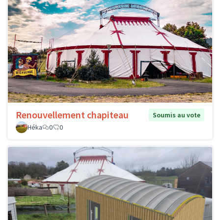
Renouvellement chapiteau
Soumis au vote
Héka
0
0