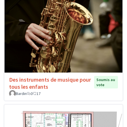
Des instruments de musique pour
Soumis au
vote
tous les enfants
Bardin
0
17