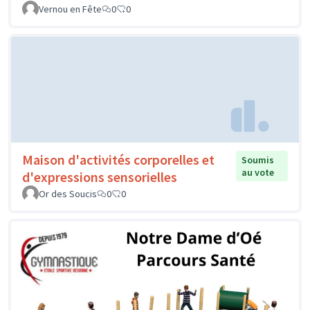
Vernou en Fête
0
0
Maison d'activités corporelles et
Soumis
au vote
d'expressions sensorielles
Or des Soucis
0
0