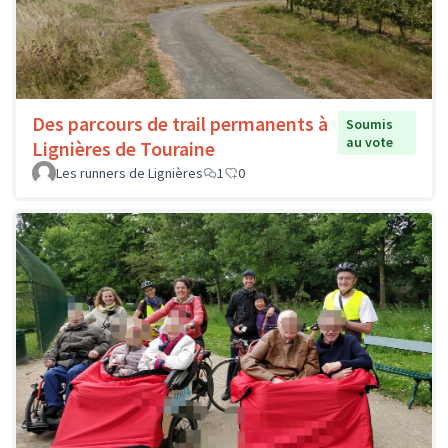
Des parcours de trail permanents à
Soumis
au vote
Lignières de Touraine
Les runners de Lignières
1
0