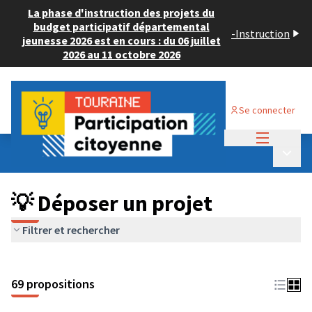
La phase d'instruction des projets du
budget participatif départemental
-
Instruction
jeunesse 2026 est en cours : du 06 juillet
2026 au 11 octobre 2026
Se connecter
Menu princi
Budget Participatif ADULTE 2024
/
Menu p
💡 Déposer un projet
💡 Déposer un projet
Filtrer et rechercher
69 propositions