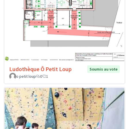
Ludothèque Ô Petit Loup
Soumis au vote
o petit loup
0
1