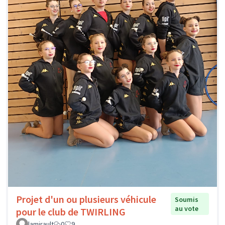
Projet d'un ou plusieurs véhicule
Soumis
au vote
pour le club de TWIRLING
lamirault
0
9