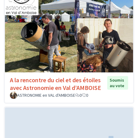
A la rencontre du ciel et des étoiles
Soumis
au vote
avec Astronomie en Val d’AMBOISE
ASTRONOMIE en VAL d'AMBOISE
0
0