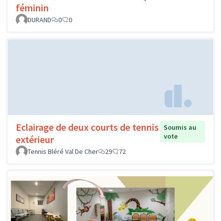
féminin
DURAND
0
0
Eclairage de deux courts de tennis
Soumis au
vote
extérieur
Tennis Bléré Val De Cher
29
72