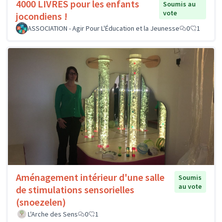
4000 LIVRES pour les enfants
Soumis au
vote
jocondiens !
ASSOCIATION - Agir Pour L'Éducation et la Jeunesse
0
1
Aménagement intérieur d'une salle
Soumis
au vote
de stimulations sensorielles
(snoezelen)
L'Arche des Sens
0
1