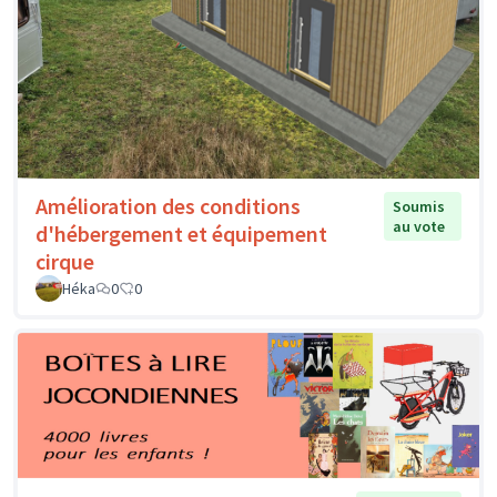
Amélioration des conditions
Soumis
au vote
d'hébergement et équipement
cirque
Héka
0
0