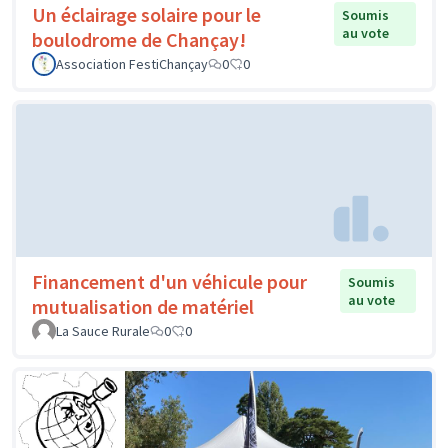
Un éclairage solaire pour le
Soumis
au vote
boulodrome de Chançay!
Association FestiChançay
0
0
Financement d'un véhicule pour
Soumis
au vote
mutualisation de matériel
La Sauce Rurale
0
0