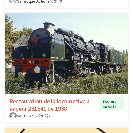
Génétique Actions
0
3
Restauration de la locomotive à
Soumis
au vote
vapeur 231E41 de 1938
AAATV SPDC
0
2