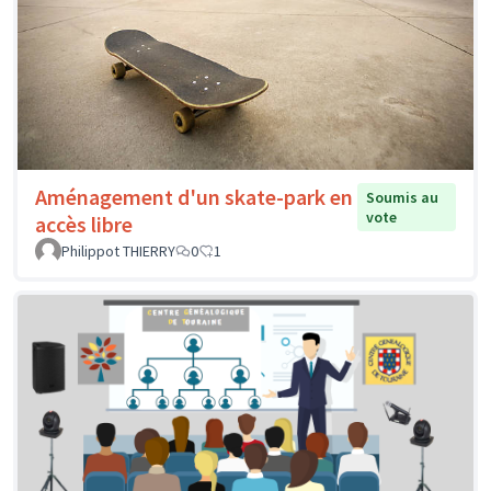
Aménagement d'un skate-park en
Soumis au
vote
accès libre
Philippot THIERRY
0
1