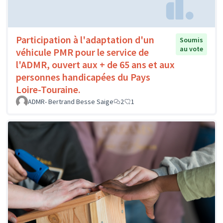
Participation à l'adaptation d'un
Soumis
au vote
véhicule PMR pour le service de
l'ADMR, ouvert aux + de 65 ans et aux
personnes handicapées du Pays
Loire-Touraine.
ADMR- Bertrand Besse Saige
2
1