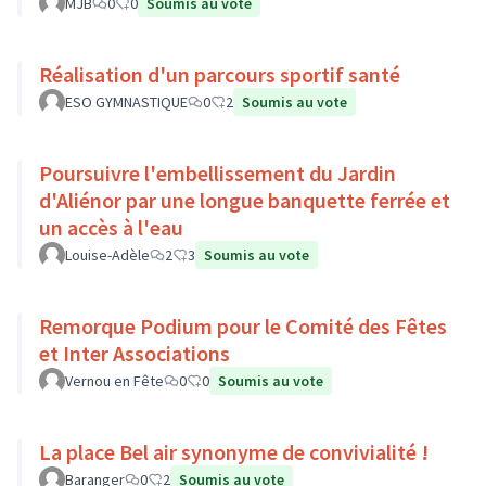
MJB
0
0
Soumis au vote
Réalisation d'un parcours sportif santé
ESO GYMNASTIQUE
0
2
Soumis au vote
Poursuivre l'embellissement du Jardin
d'Aliénor par une longue banquette ferrée et
un accès à l'eau
Louise-Adèle
2
3
Soumis au vote
Remorque Podium pour le Comité des Fêtes
et Inter Associations
Vernou en Fête
0
0
Soumis au vote
La place Bel air synonyme de convivialité !
Baranger
0
2
Soumis au vote