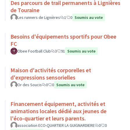
Des parcours de trail permanents à Lignières
de Touraine
Les runners de Lignières
1
0
Soumis au vote
Besoins d'équipements sportifs pour Obee
FC
Obee Football Club
3
91
Soumis au vote
Maison d'activités corporelles et
d'expressions sensorielles
Or des Soucis
0
0
Soumis au vote
Financement équipement, activités et
animations locales dédié aux jeunes de
l'éco-quartier et leurs parents.
association ECO-QUARTIER LA GUIGNARDIERE
0
0