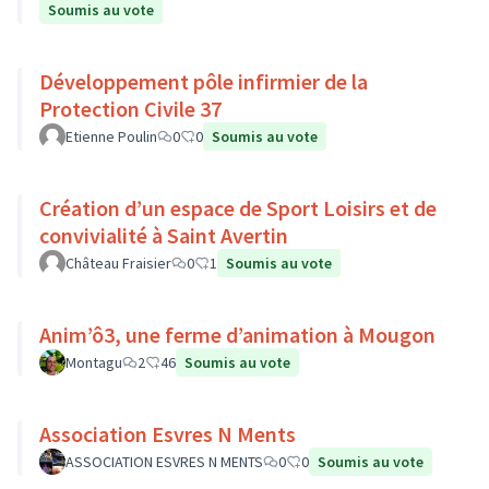
Soumis au vote
Développement pôle infirmier de la
Protection Civile 37
Etienne Poulin
0
0
Soumis au vote
Création d’un espace de Sport Loisirs et de
convivialité à Saint Avertin
Château Fraisier
0
1
Soumis au vote
Anim’ô3, une ferme d’animation à Mougon
Montagu
2
46
Soumis au vote
Association Esvres N Ments
ASSOCIATION ESVRES N MENTS
0
0
Soumis au vote