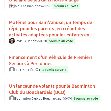
APE Les Diablotins
0
0
Soumis au vote
Matériel pour Sam'Amuse, un temps de
répit pour les parents, en créant des
activités adaptées pour les enfants en
situation de handicap
Levieux Benoît
0
0
Soumis au vote
Financement d'un Véhicule de Premiers
Secours à Personnes
LE HENAFF
0
1
Soumis au vote
Un lanceur de volants pour le Badminton
Club du Bouchardais (BCB)
Badminton Club du Bouchardais
0
0
Soumis au vote