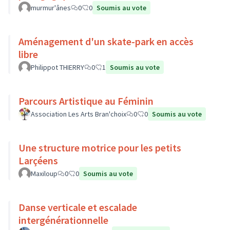
murmur'ânes
0
0
Soumis au vote
Aménagement d'un skate-park en accès
libre
Philippot THIERRY
0
1
Soumis au vote
Parcours Artistique au Féminin
Association Les Arts Bran'choix
0
0
Soumis au vote
Une structure motrice pour les petits
Larçéens
Maxiloup
0
0
Soumis au vote
Danse verticale et escalade
intergénérationnelle