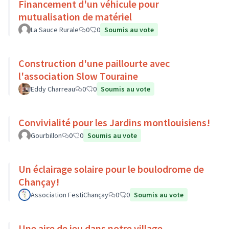
Financement d'un véhicule pour
mutualisation de matériel
La Sauce Rurale
0
0
Soumis au vote
Construction d'une paillourte avec
l'association Slow Touraine
Eddy Charreau
0
0
Soumis au vote
Convivialité pour les Jardins montlouisiens!
Gourbillon
0
0
Soumis au vote
Un éclairage solaire pour le boulodrome de
Chançay!
Association FestiChançay
0
0
Soumis au vote
Une aire de jeu dans notre village