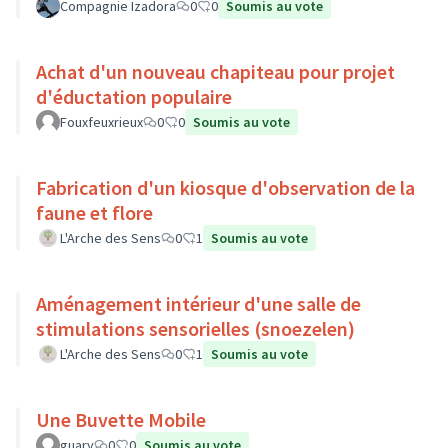
Compagnie Izadora
0
0
Soumis au vote
Achat d'un nouveau chapiteau pour projet
d'éductation populaire
Fouxfeuxrieux
0
0
Soumis au vote
Fabrication d'un kiosque d'observation de la
faune et flore
L'Arche des Sens
0
1
Soumis au vote
Aménagement intérieur d'une salle de
stimulations sensorielles (snoezelen)
L'Arche des Sens
0
1
Soumis au vote
Une Buvette Mobile
guary
0
0
Soumis au vote