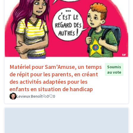
Matériel pour Sam'Amuse, un temps
Soumis
au vote
de répit pour les parents, en créant
des activités adaptées pour les
enfants en situation de handicap
Levieux Benoît
0
0