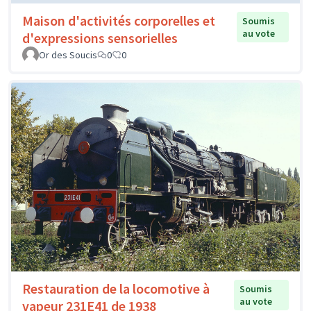
Maison d'activités corporelles et
Soumis
au vote
d'expressions sensorielles
Or des Soucis
0
0
Restauration de la locomotive à
Soumis
au vote
vapeur 231E41 de 1938