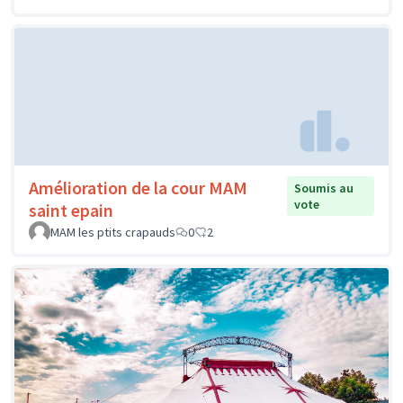
Amélioration de la cour MAM
Soumis au
vote
saint epain
MAM les ptits crapauds
0
2