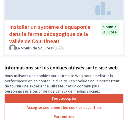
Installer un système d'aquaponie
Soumis
au vote
dans la ferme pédagogique de la
vallée de Courtineau
Le Moulin de Souvres
0
0
Informations sur les cookies utilisés sur le site web
Nous utilisons des cookies sur notre site Web pour améliorer la
performance et les contenus du site. Les cookies nous permettent
de fournir une expérience utilisateur et un contenu plus
personnalisés à partir de nos canaux de médias sociaux.
Tout accepter
Accepter seulement les cookies essentiels
Formation SRAV Permis Vélo Ecole
Soumis
au vote
élémentaire La Ville aux Dames
Paramètres
NEUHAARD
0
0