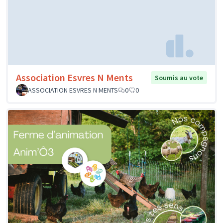
Association Esvres N Ments
Soumis au vote
ASSOCIATION ESVRES N MENTS
0
0