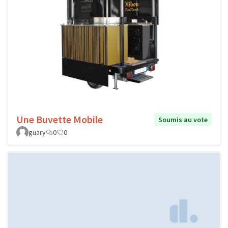
Une Buvette Mobile
Soumis au vote
guary
0
0