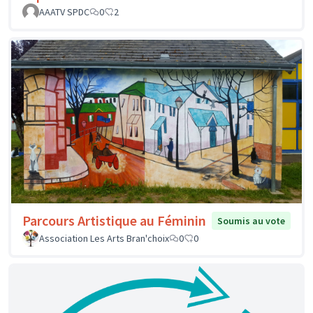
AAATV SPDC
0
2
Parcours Artistique au Féminin
Soumis au vote
Association Les Arts Bran'choix
0
0