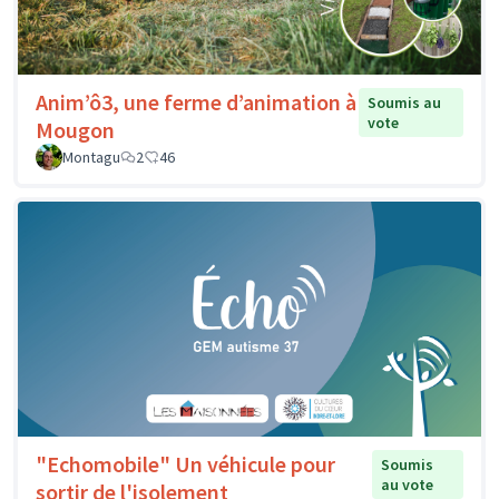
Anim’ô3, une ferme d’animation à
Soumis au
vote
Mougon
Montagu
2
46
"Echomobile" Un véhicule pour
Soumis
au vote
sortir de l'isolement