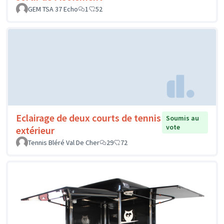
GEM TSA 37 Echo
1
52
Eclairage de deux courts de tennis
Soumis au
vote
extérieur
Tennis Bléré Val De Cher
29
72