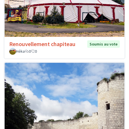
Renouvellement chapiteau
Soumis au vote
Héka
0
0