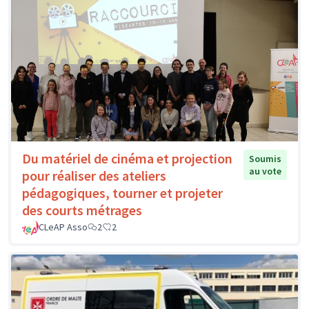
Du matériel de cinéma et projection
Soumis
au vote
pour réaliser des ateliers
pédagogiques, tourner et projeter
des courts métrages
CLeAP Asso
2
2