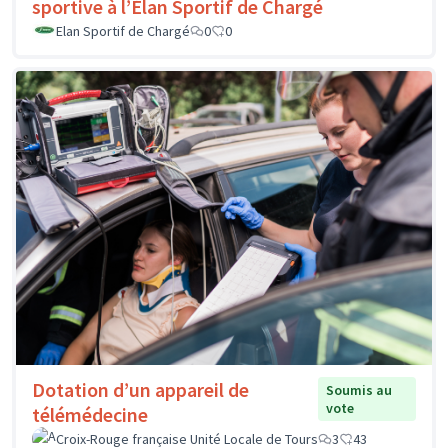
sportive à l’Élan Sportif de Chargé
Elan Sportif de Chargé
0
0
Dotation d’un appareil de
Soumis au
vote
télémédecine
Croix-Rouge française Unité Locale de Tours
3
43