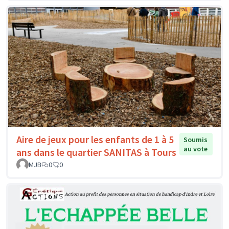
Aire de jeux pour les enfants de 1 à 5
Soumis
au vote
ans dans le quartier SANITAS à Tours
MJB
0
0