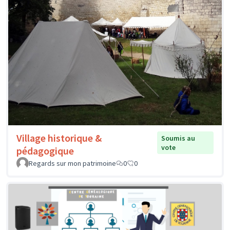
Village historique &
Soumis au
vote
pédagogique
Regards sur mon patrimoine
0
0