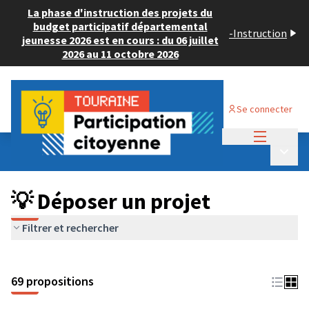
La phase d'instruction des projets du
budget participatif départemental
-
Instruction
jeunesse 2026 est en cours : du 06 juillet
2026 au 11 octobre 2026
Se connecter
Menu princi
Budget Participatif ADULTE 2024
/
Menu p
💡 Déposer un projet
💡 Déposer un projet
Filtrer et rechercher
69 propositions