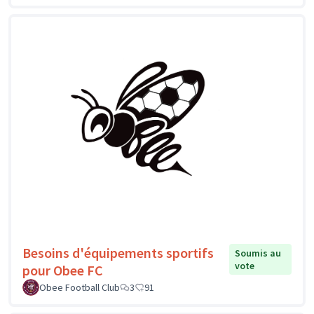
Besoins d'équipements sportifs
Soumis au
vote
pour Obee FC
Obee Football Club
3
91