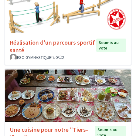
Réalisation d'un parcours sportif
Soumis au
vote
santé
ESO GYMNASTIQUE
0
2
Une cuisine pour notre "Tiers-
Soumis au
vote