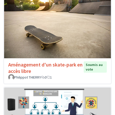
Aménagement d'un skate-park en
Soumis au
vote
accès libre
Philippot THIERRY
0
1