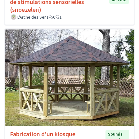
de stimulations sensorielles
(snoezelen)
L'Arche des Sens
0
1
Fabrication d'un kiosque
Soumis