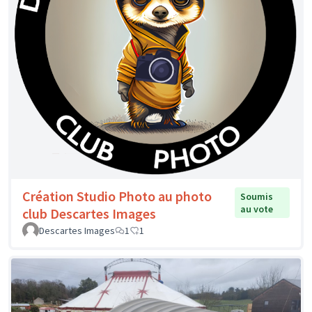
Création Studio Photo au photo
Soumis
au vote
club Descartes Images
Descartes Images
1
1