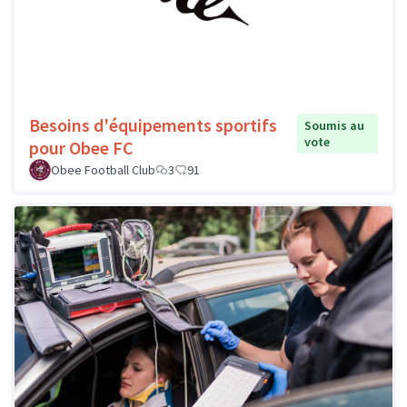
Besoins d'équipements sportifs
Soumis au
vote
pour Obee FC
Obee Football Club
3
91