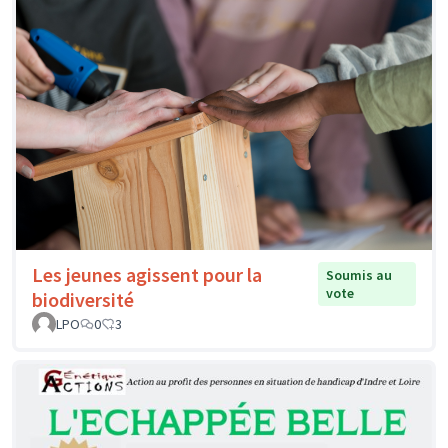
Les jeunes agissent pour la
Soumis au
vote
biodiversité
LPO
0
3