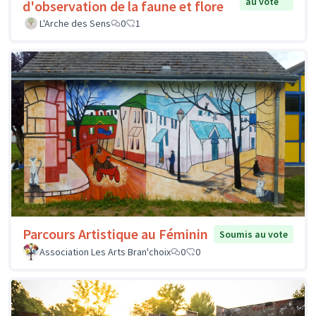
au vote
d'observation de la faune et flore
L'Arche des Sens
0
1
Parcours Artistique au Féminin
Soumis au vote
Association Les Arts Bran'choix
0
0