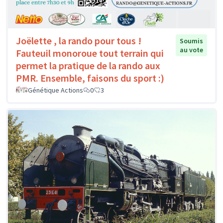
Joëlette , la rando pour tous !
Soumis
au vote
Fauteuil monoroue tout terrain qui
permet la pratique de la rando aux
PMR. Ensemble, faisons du sport :)
Génétique Actions
0
3