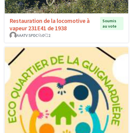
Restauration de la locomotive à
Soumis
au vote
vapeur 231E41 de 1938
AAATV SPDC
0
2