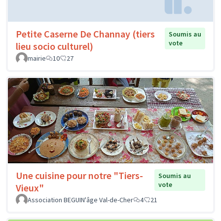
Petite Caserne De Channay (tiers
Soumis au
vote
lieu socio culturel)
mairie
10
27
Une cuisine pour notre "Tiers-
Soumis au
vote
Vieux"
Association BEGUIN'âge Val-de-Cher
4
21