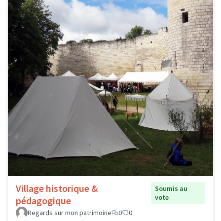
Village historique &
Soumis au
vote
pédagogique
Regards sur mon patrimoine
0
0