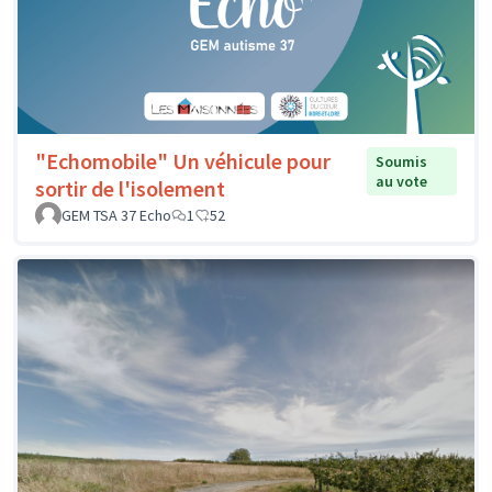
"Echomobile" Un véhicule pour
Soumis
au vote
sortir de l'isolement
GEM TSA 37 Echo
1
52