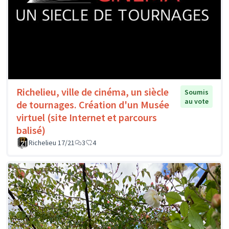
Richelieu, ville de cinéma, un siècle
Soumis
au vote
de tournages. Création d'un Musée
virtuel (site Internet et parcours
balisé)
Richelieu 17/21
3
4