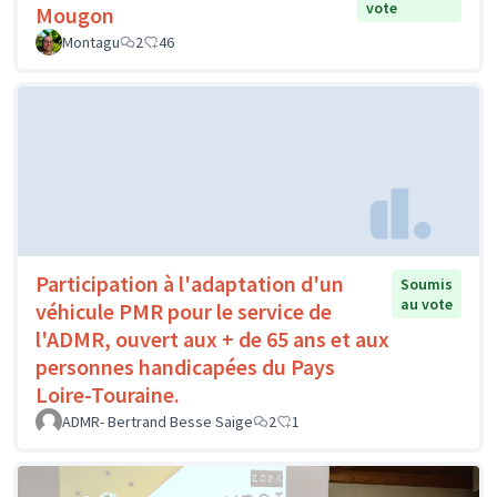
vote
Mougon
Montagu
2
46
Participation à l'adaptation d'un
Soumis
au vote
véhicule PMR pour le service de
l'ADMR, ouvert aux + de 65 ans et aux
personnes handicapées du Pays
Loire-Touraine.
ADMR- Bertrand Besse Saige
2
1