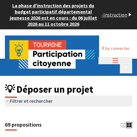
La phase d'instruction des projets du
budget participatif départemental
-
Instruction
jeunesse 2026 est en cours : du 06 juillet
2026 au 11 octobre 2026
Se connecter
Menu princi
Budget Participatif ADULTE 2024
/
Menu p
💡 Déposer un projet
💡 Déposer un projet
Filtrer et rechercher
69 propositions