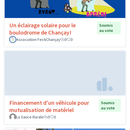
Un éclairage solaire pour le
Soumis
au vote
boulodrome de Chançay!
Association FestiChançay
0
0
Financement d'un véhicule pour
Soumis
au vote
mutualisation de matériel
La Sauce Rurale
0
0