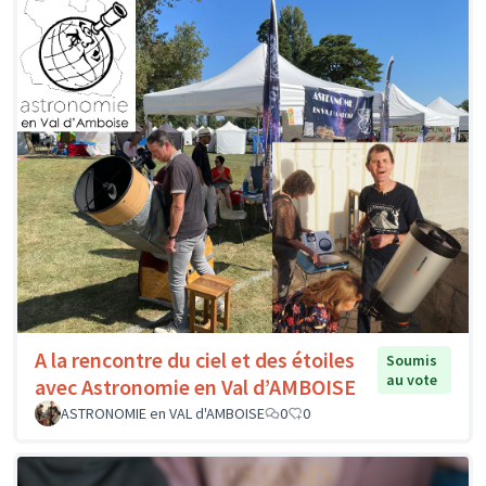
A la rencontre du ciel et des étoiles
Soumis
au vote
avec Astronomie en Val d’AMBOISE
ASTRONOMIE en VAL d'AMBOISE
0
0