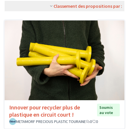
Classement des propositions par :
Innover pour recycler plus de
Soumis
au vote
plastique en circuit court !
METAMORF PRECIOUS PLASTIC TOURAINE
0
0