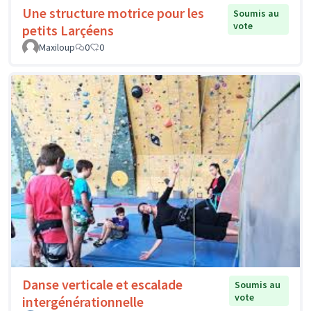
Une structure motrice pour les
Soumis au
vote
petits Larçéens
Maxiloup
0
0
Danse verticale et escalade
Soumis au
vote
intergénérationnelle