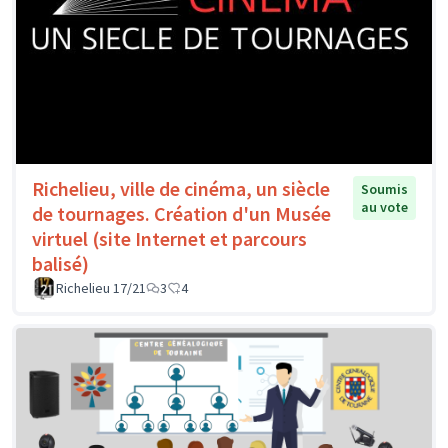
Richelieu, ville de cinéma, un siècle
Soumis
au vote
de tournages. Création d'un Musée
virtuel (site Internet et parcours
balisé)
Richelieu 17/21
3
4