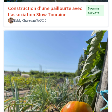
Construction d'une paillourte avec
Soumis
au vote
l'association Slow Touraine
Eddy Charreau
0
0