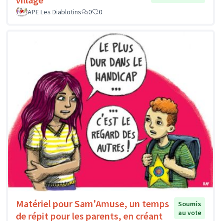
APE Les Diablotins
0
0
Matériel pour Sam'Amuse, un temps
Soumis
au vote
de répit pour les parents, en créant