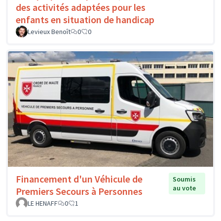
des activités adaptées pour les
enfants en situation de handicap
Levieux Benoît
0
0
Financement d'un Véhicule de
Soumis
au vote
Premiers Secours à Personnes
LE HENAFF
0
1