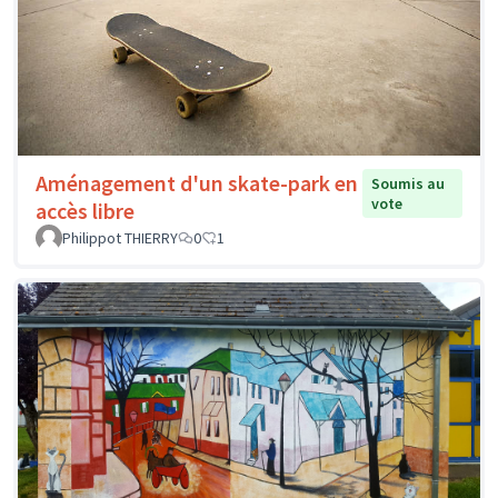
Aménagement d'un skate-park en
Soumis au
vote
accès libre
Philippot THIERRY
0
1