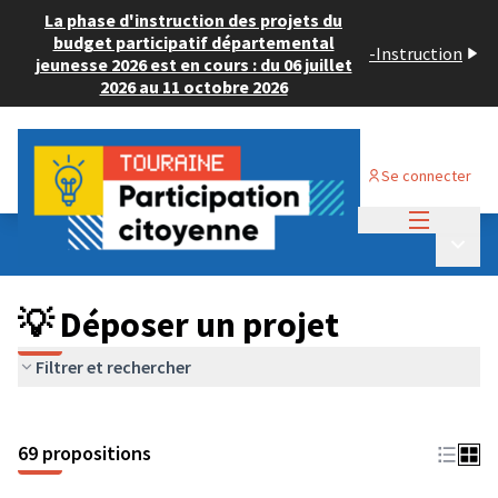
La phase d'instruction des projets du
budget participatif départemental
-
Instruction
jeunesse 2026 est en cours : du 06 juillet
2026 au 11 octobre 2026
Se connecter
Menu princi
Budget Participatif ADULTE 2024
/
Menu p
💡 Déposer un projet
💡 Déposer un projet
Filtrer et rechercher
69 propositions