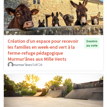
Création d’un espace pour recevoir
Soumis
au vote
les familles en week-end vert à la
ferme-refuge pédagogique
Murmur’ânes aux Mille Vents
murmur'ânes
0
0