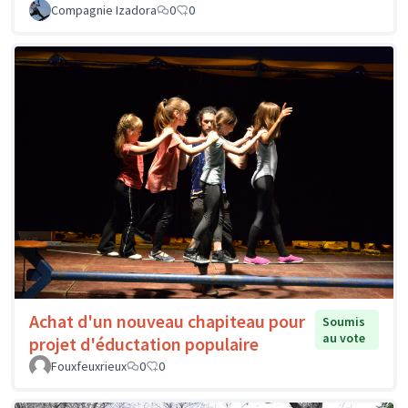
Compagnie Izadora
0
0
Achat d'un nouveau chapiteau pour
Soumis
au vote
projet d'éductation populaire
Fouxfeuxrieux
0
0