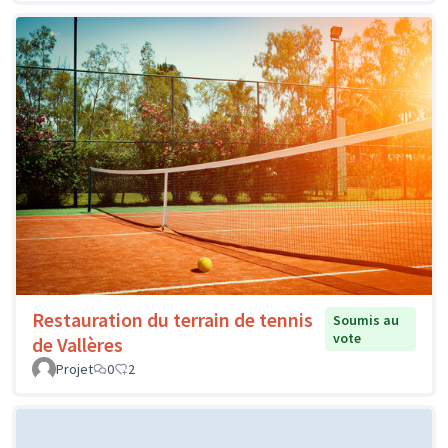
Restauration du terrain de tennis
Soumis au
vote
de Vallères
Projet
0
2