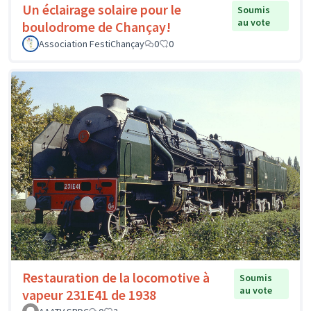
Un éclairage solaire pour le
Soumis
au vote
boulodrome de Chançay!
Association FestiChançay
0
0
Restauration de la locomotive à
Soumis
au vote
vapeur 231E41 de 1938