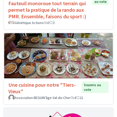
au vote
Fauteuil monoroue tout terrain qui
permet la pratique de la rando aux
PMR. Ensemble, faisons du sport :)
Génétique Actions
0
3
Une cuisine pour notre "Tiers-
Soumis au
vote
Vieux"
Association BEGUIN'âge Val-de-Cher
4
21