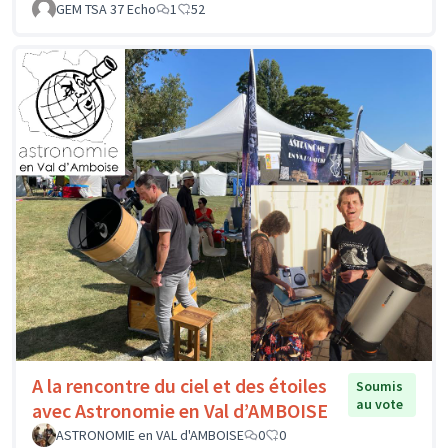
GEM TSA 37 Echo
1
52
A la rencontre du ciel et des étoiles
Soumis
au vote
avec Astronomie en Val d’AMBOISE
ASTRONOMIE en VAL d'AMBOISE
0
0