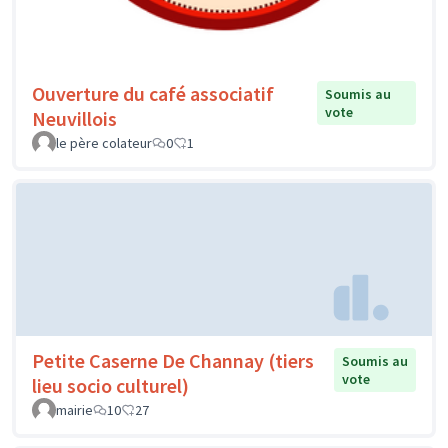
Ouverture du café associatif
Soumis au
vote
Neuvillois
le père colateur
0
1
Petite Caserne De Channay (tiers
Soumis au
vote
lieu socio culturel)
mairie
10
27