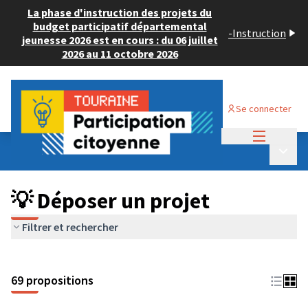
La phase d'instruction des projets du
budget participatif départemental
-
Instruction
jeunesse 2026 est en cours : du 06 juillet
2026 au 11 octobre 2026
Se connecter
Menu princi
Budget Participatif ADULTE 2024
/
Menu p
💡 Déposer un projet
💡 Déposer un projet
Filtrer et rechercher
69 propositions