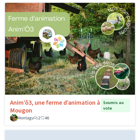
Anim’ô3, une ferme d’animation à
Soumis au
vote
Mougon
Montagu
2
46