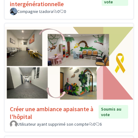
vote
intergénérationnelle
Compagnie Izadora
0
0
Créer une ambiance apaisante à
Soumis au
vote
l'hôpital
Utilisateur ayant supprimé son compte
0
6