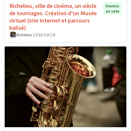
Richelieu, ville de cinéma, un siècle
Soumis
au vote
de tournages. Création d'un Musée
virtuel (site Internet et parcours
balisé)
Richelieu 17/21
3
4