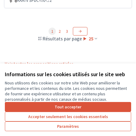
AAATV SPDC
0
2
1
2
3
Résultats par page :
25
Voir toutes les propositions retirées
Informations sur les cookies utilisés sur le site web
Nous utilisons des cookies sur notre site Web pour améliorer la
Conditions d'utilisation
performance et les contenus du site. Les cookies nous permettent
Paramètres des cookies
de fournir une expérience utilisateur et un contenu plus
CD37 sur X
CD37 sur Facebook
CD37 sur Instagram
CD37 sur YouTube
personnalisés à partir de nos canaux de médias sociaux.
(Lien externe)
(Lien externe)
(Lien externe)
(Lien externe)
Tout accepter
Accepter seulement les cookies essentiels
Licence Cre
(Lien extern
Paramètres
(Lien externe)
Site réalisé grâce au
logiciel libre Decidim
.
(Lien externe)