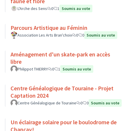
faune et flore
L'Arche des Sens
0
1
Soumis au vote
Parcours Artistique au Féminin
Association Les Arts Bran'choix
0
0
Soumis au vote
Aménagement d'un skate-park en accès
libre
Philippot THIERRY
0
1
Soumis au vote
Centre Généalogique de Touraine - Projet
Captation 2024
Centre Généalogique de Touraine
0
0
Soumis au vote
Un éclairage solaire pour le boulodrome de
Chançay!