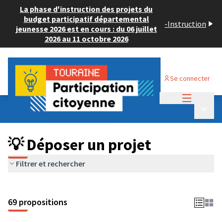
La phase d'instruction des projets du
budget participatif départemental
-
Instruction
jeunesse 2026 est en cours : du 06 juillet
2026 au 11 octobre 2026
Se connecter
Menu princi
Budget Participatif ADULTE 2024
/
Menu p
💡 Déposer un projet
💡 Déposer un projet
Filtrer et rechercher
69 propositions