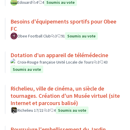
Edouard
4
4
Soumis au vote
Besoins d'équipements sportifs pour Obee
FC
Obee Football Club
3
91
Soumis au vote
Dotation d’un appareil de télémédecine
Croix-Rouge française Unité Locale de Tours
3
43
Soumis au vote
Richelieu, ville de cinéma, un siècle de
tournages. Création d'un Musée virtuel (site
Internet et parcours balisé)
Richelieu 17/21
3
4
Soumis au vote
Poursuivre l'embellissement du Jardin