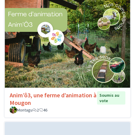
Anim’ô3, une ferme d’animation à
Soumis au
vote
Mougon
Montagu
2
46