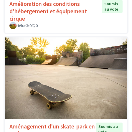
Amélioration des conditions
Soumis
au vote
d'hébergement et équipement
cirque
Héka
0
0
Aménagement d'un skate-park en
Soumis au
vote