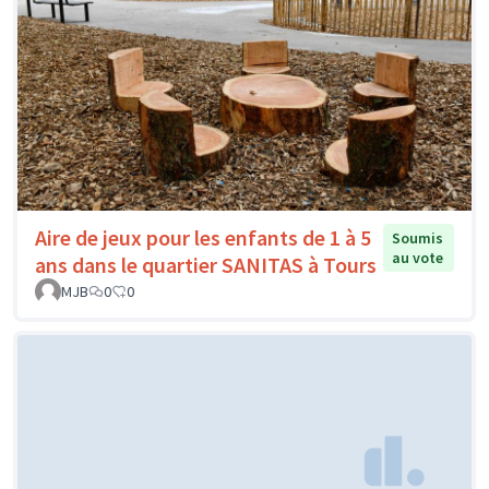
Aire de jeux pour les enfants de 1 à 5
Soumis
au vote
ans dans le quartier SANITAS à Tours
MJB
0
0