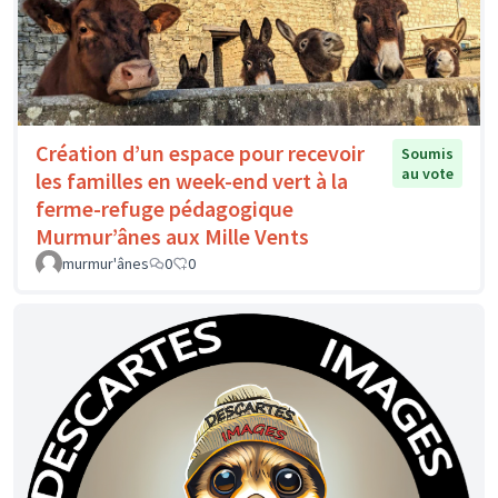
Création d’un espace pour recevoir
Soumis
au vote
les familles en week-end vert à la
ferme-refuge pédagogique
Murmur’ânes aux Mille Vents
murmur'ânes
0
0