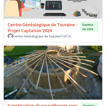
Centre Généalogique de Touraine -
Soumis
au vote
Projet Captation 2024
Centre Généalogique de Touraine
0
0
Construction d'une paillourte avec
Soumis