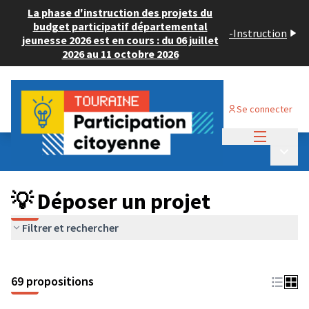
La phase d'instruction des projets du
budget participatif départemental
-
Instruction
jeunesse 2026 est en cours : du 06 juillet
2026 au 11 octobre 2026
Se connecter
Menu princi
Budget Participatif ADULTE 2024
/
Menu p
💡 Déposer un projet
💡 Déposer un projet
Filtrer et rechercher
69 propositions