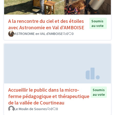
A la rencontre du ciel et des étoiles
Soumis
au vote
avec Astronomie en Val d’AMBOISE
ASTRONOMIE en VAL d'AMBOISE
0
0
Accueillir le public dans la micro-
Soumis
au vote
ferme pédagogique et thérapeutique
de la vallée de Courtineau
Le Moulin de Souvres
0
0