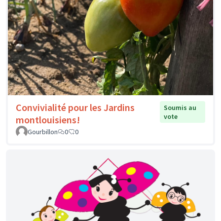
Convivialité pour les Jardins
Soumis au
vote
montlouisiens!
Gourbillon
0
0