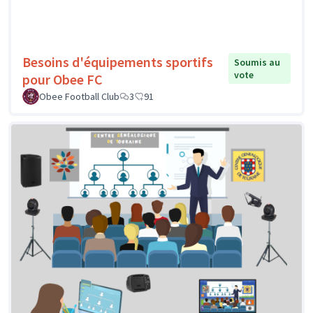
Besoins d'équipements sportifs
Soumis au
vote
pour Obee FC
Obee Football Club
3
91