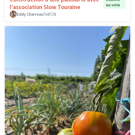
au vote
l'association Slow Touraine
Eddy Charreau
0
0