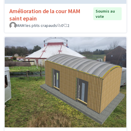
Amélioration de la cour MAM
Soumis au
vote
saint epain
MAM les ptits crapauds
0
2