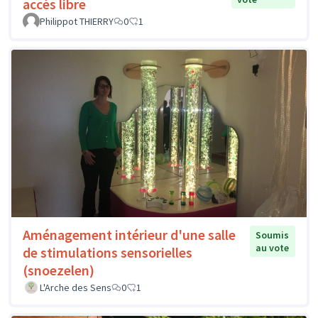
accès libre
Philippot THIERRY
0
1
Aménagement intérieur d'une salle
Soumis
au vote
de stimulations sensorielles
(snoezelen)
L'Arche des Sens
0
1