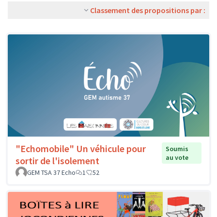
Classement des propositions par :
"Echomobile" Un véhicule pour
Soumis
au vote
sortir de l'isolement
GEM TSA 37 Echo
1
52