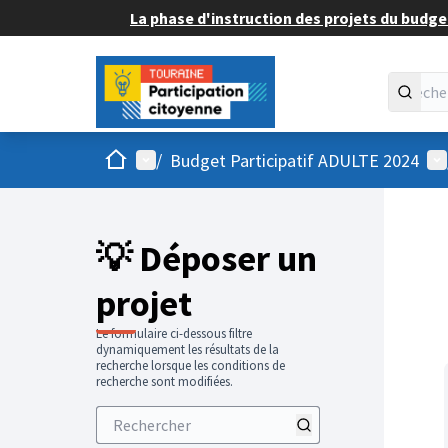
La phase d'instruction des projets du budget
Accueil
Menu principal
Me
/
Budget Participatif ADULTE 2024
💡 Déposer un
projet
Le formulaire ci-dessous filtre
dynamiquement les résultats de la
recherche lorsque les conditions de
recherche sont modifiées.