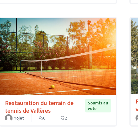
Restauration du terrain de
Soumis au
vote
tennis de Vallères
Projet
0
2