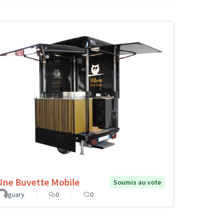
Une Buvette Mobile
Soumis au vote
guary
0
0