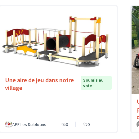
Une aire de jeu dans notre
Soumis au
vote
village
APE Les Diablotins
0
0