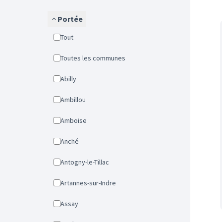
Portée
Tout
Toutes les communes
Abilly
Ambillou
Amboise
Anché
Antogny-le-Tillac
Artannes-sur-Indre
Assay