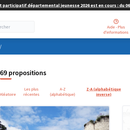
 participatif départemental jeunesse 2026 est en cours : du 06 
Aide - Plus
d'informations
nu utilisateur
/
69 propositions
Les plus
A-Z
Z-A (alphabétique
Aléatoire
récentes
(alphabétique)
inverse)