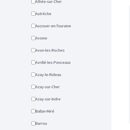
Athée-sur-Cher
Autrèche
Auzouer-en-Touraine
Avoine
Avon-les-Roches
Avrillé-les-Ponceaux
Azay-le-Rideau
Azay-sur-Cher
Azay-sur-Indre
Ballan-Miré
Barrou