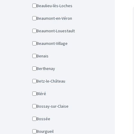
Beaulieu-lès-Loches
Beaumont-en-Véron
Beaumont-Louestault
Beaumont-Village
Benais
Berthenay
Betz-le-Château
Bléré
Bossay-sur-Claise
Bossée
Bourgueil