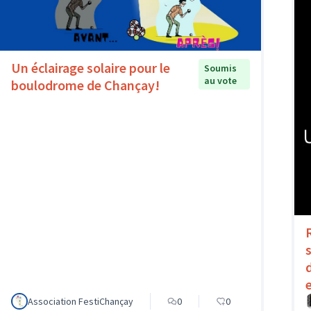
Un éclairage solaire pour le
Soumis
au vote
boulodrome de Chançay!
Association FestiChançay
0
0