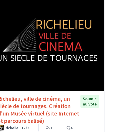
Richelieu, ville de cinéma, un
Soumis
au vote
siècle de tournages. Création
d'un Musée virtuel (site Internet
et parcours balisé)
Richelieu 17/21
3
4