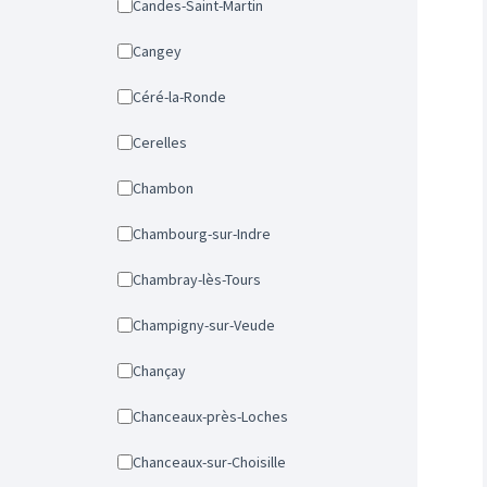
Candes-Saint-Martin
Cangey
Céré-la-Ronde
Cerelles
Chambon
Chambourg-sur-Indre
Chambray-lès-Tours
Champigny-sur-Veude
Chançay
Chanceaux-près-Loches
Chanceaux-sur-Choisille