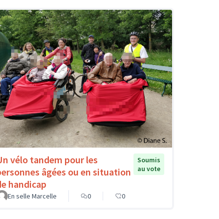
Un vélo tandem pour les
Soumis
au vote
personnes âgées ou en situation
de handicap
En selle Marcelle
0
0