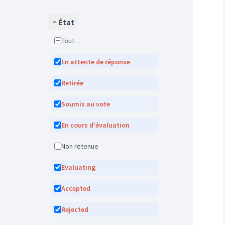
État
Tout
En attente de réponse
Retirée
Soumis au vote
En cours d'évaluation
Non retenue
Evaluating
Accepted
Rejected