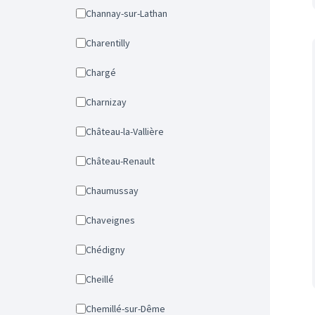
Channay-sur-Lathan
Charentilly
Chargé
Charnizay
Château-la-Vallière
Château-Renault
Chaumussay
Chaveignes
Chédigny
Cheillé
Chemillé-sur-Dême