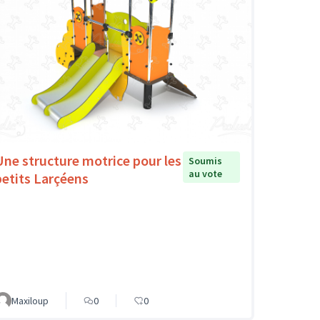
Une structure motrice pour les
Soumis
au vote
petits Larçéens
Maxiloup
0
0