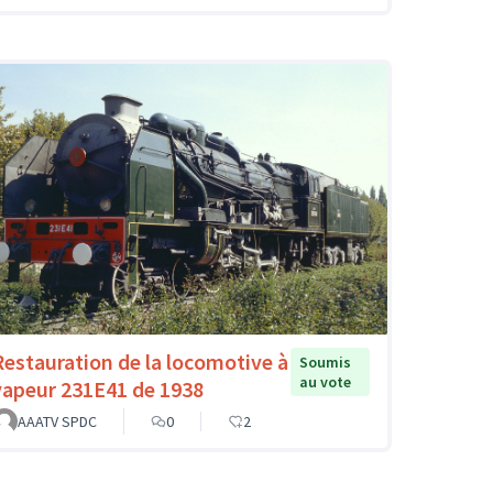
Restauration de la locomotive à
Soumis
au vote
vapeur 231E41 de 1938
AAATV SPDC
0
2