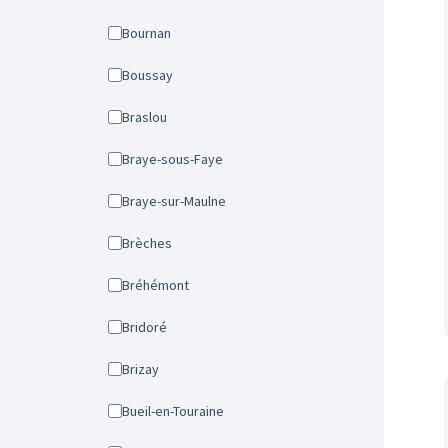
Bournan
Boussay
Braslou
Braye-sous-Faye
Braye-sur-Maulne
Brèches
Bréhémont
Bridoré
Brizay
Bueil-en-Touraine