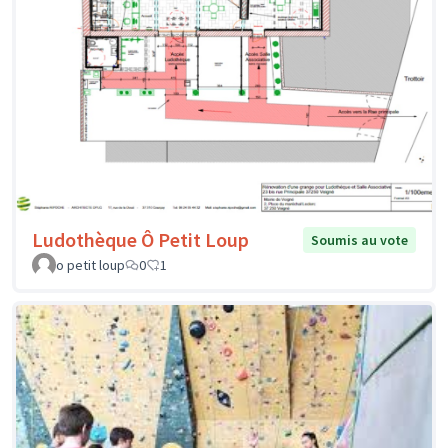
Ludothèque Ô Petit Loup
Soumis au vote
o petit loup
0
1