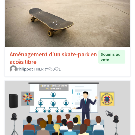
Aménagement d'un skate-park en
Soumis au
vote
accès libre
Philippot THIERRY
0
1