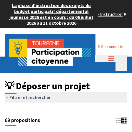
La phase d'instruction des projets du
budget participatif départemental
-
Instruction
jeunesse 2026 est en cours : du 06 juillet
2026 au 11 octobre 2026
Se connecter
Menu princi
Budget Participatif ADULTE 2024
/
Menu p
💡 Déposer un projet
💡 Déposer un projet
Filtrer et rechercher
69 propositions