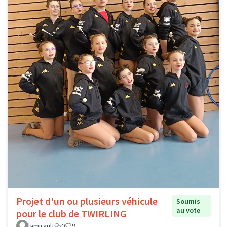
Projet d'un ou plusieurs véhicule
Soumis
au vote
pour le club de TWIRLING
lamirault
0
9