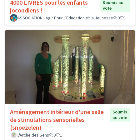
4000 LIVRES pour les enfants
Soumis au
vote
jocondiens !
ASSOCIATION - Agir Pour L'Éducation et la Jeunesse
0
1
Aménagement intérieur d'une salle
Soumis
au vote
de stimulations sensorielles
(snoezelen)
L'Arche des Sens
0
1