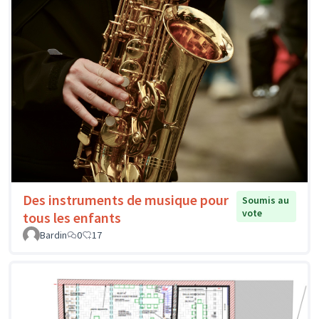
Des instruments de musique pour
Soumis au
vote
tous les enfants
Bardin
0
17