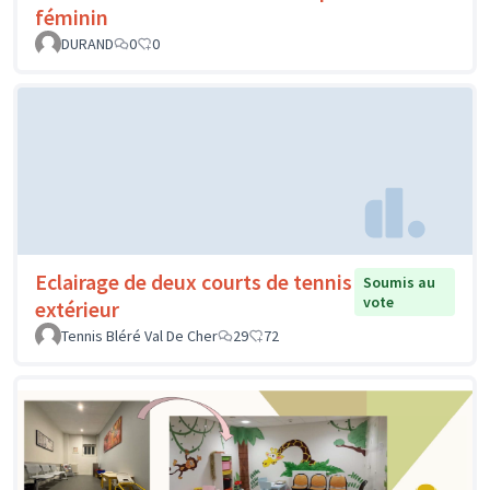
féminin
DURAND
0
0
Eclairage de deux courts de tennis
Soumis au
vote
extérieur
Tennis Bléré Val De Cher
29
72