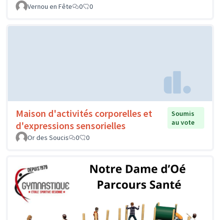
Vernou en Fête
0
0
Maison d'activités corporelles et
Soumis
au vote
d'expressions sensorielles
Or des Soucis
0
0