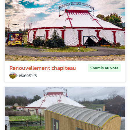
Renouvellement chapiteau
Soumis au vote
Héka
0
0