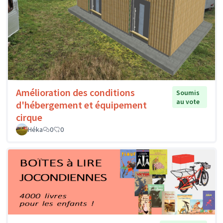
Amélioration des conditions
Soumis
au vote
d'hébergement et équipement
cirque
Héka
0
0