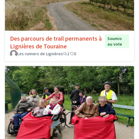
Des parcours de trail permanents à
Soumis
au vote
Lignières de Touraine
Les runners de Lignières
1
0