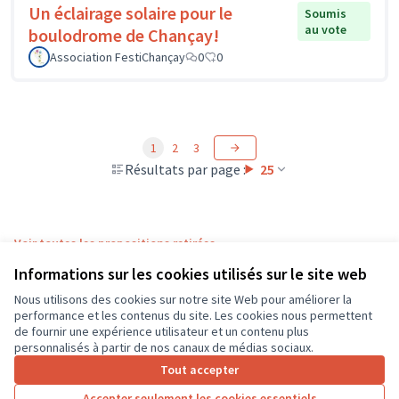
Un éclairage solaire pour le
Soumis
au vote
boulodrome de Chançay!
Association FestiChançay
0
0
1
2
3
Résultats par page :
25
Voir toutes les propositions retirées
Informations sur les cookies utilisés sur le site web
Nous utilisons des cookies sur notre site Web pour améliorer la
Conditions d'utilisation
performance et les contenus du site. Les cookies nous permettent
Paramètres des cookies
de fournir une expérience utilisateur et un contenu plus
CD37 sur X
CD37 sur Facebook
CD37 sur Instagram
CD37 sur YouTube
personnalisés à partir de nos canaux de médias sociaux.
(Lien externe)
(Lien externe)
(Lien externe)
(Lien externe)
Tout accepter
Accepter seulement les cookies essentiels