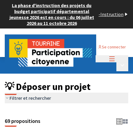
La phase d'instruction des projets du
budget participatif départemental
-
Instruction
jeunesse 2026 est en cours : du 06 juillet
2026 au 11 octobre 2026
Se connecter
Menu princi
Budget Participatif ADULTE 2024
/
Menu p
💡 Déposer un projet
💡 Déposer un projet
Filtrer et rechercher
69 propositions