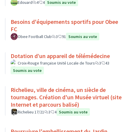
Edouard
4
4
Soumis au vote
Besoins d'équipements sportifs pour Obee
FC
Obee Football Club
3
91
Soumis au vote
Dotation d’un appareil de télémédecine
Croix-Rouge française Unité Locale de Tours
3
43
Soumis au vote
Richelieu, ville de cinéma, un siècle de
tournages. Création d'un Musée virtuel (site
Internet et parcours balisé)
Richelieu 17/21
3
4
Soumis au vote
Poursuivre l'embellissement du Jardin