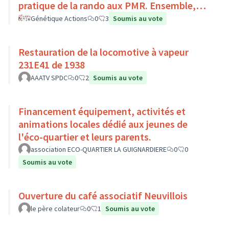
pratique de la rando aux PMR. Ensemble,
faisons du sport :)
Génétique Actions
0
3
Soumis au vote
Restauration de la locomotive à vapeur
231E41 de 1938
AAATV SPDC
0
2
Soumis au vote
Financement équipement, activités et
animations locales dédié aux jeunes de
l'éco-quartier et leurs parents.
association ECO-QUARTIER LA GUIGNARDIERE
0
0
Soumis au vote
Ouverture du café associatif Neuvillois
le père colateur
0
1
Soumis au vote