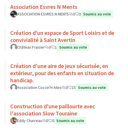
Association Esvres N Ments
ASSOCIATION ESVRES N MENTS
0
0
Soumis au vote
Création d’un espace de Sport Loisirs et de
convivialité à Saint Avertin
Château Fraisier
0
1
Soumis au vote
Création d'une aire de jeux sécurisée, en
extérieur, pour des enfants en situation de
handicap.
Association Coccin'H Ailes
0
15
Soumis au vote
Construction d'une paillourte avec
l'association Slow Touraine
Eddy Charreau
0
0
Soumis au vote