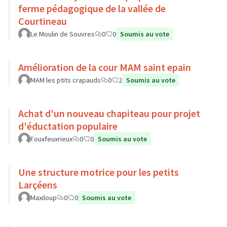
ferme pédagogique de la vallée de
Courtineau
Le Moulin de Souvres
0
0
Soumis au vote
Amélioration de la cour MAM saint epain
MAM les ptits crapauds
0
2
Soumis au vote
Achat d'un nouveau chapiteau pour projet
d'éductation populaire
Fouxfeuxrieux
0
0
Soumis au vote
Une structure motrice pour les petits
Larçéens
Maxiloup
0
0
Soumis au vote