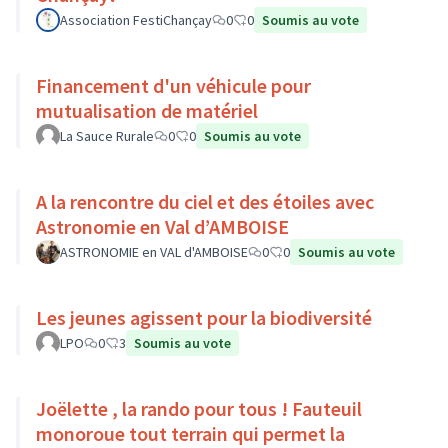
Association FestiChançay
0
0
Soumis au vote
Financement d'un véhicule pour
mutualisation de matériel
La Sauce Rurale
0
0
Soumis au vote
A la rencontre du ciel et des étoiles avec
Astronomie en Val d’AMBOISE
ASTRONOMIE en VAL d'AMBOISE
0
0
Soumis au vote
Les jeunes agissent pour la biodiversité
LPO
0
3
Soumis au vote
Joëlette , la rando pour tous ! Fauteuil
monoroue tout terrain qui permet la