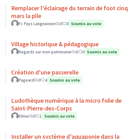
Remplacer l'éclairage du terrain de foot cinq
mars la pile
Fc Pays Langeaisien
0
0
Soumis au vote
Village historique & pédagogique
Regards sur mon patrimoine
0
0
Soumis au vote
Création d'une passerelle
Pageard
0
4
Soumis au vote
Ludothèque numérique à la micro folie de
Saint-Pierre-des-Corps
Elène
0
1
Soumis au vote
Installer un système d'aquaponie dans la