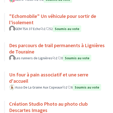
"Echomobile" Un véhicule pour sortir de
l'isolement
GEM TSA 37 Echo
1
52
Soumis au vote
Des parcours de trail permanents à Lignières
de Touraine
Les runners de Lignières
1
0
Soumis au vote
Un four à pain associatif et une serre
d'accueil
Asso De La Graine Aux Copeaux
1
6
Soumis au vote
Création Studio Photo au photo club
Descartes Images