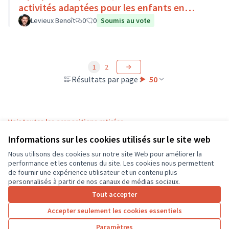
activités adaptées pour les enfants en
situation de handicap
Levieux Benoît
0
0
Soumis au vote
1
2
Résultats par page :
50
Voir toutes les propositions retirées
Informations sur les cookies utilisés sur le site web
Nous utilisons des cookies sur notre site Web pour améliorer la
Conditions d'utilisation
performance et les contenus du site. Les cookies nous permettent
Paramètres des cookies
de fournir une expérience utilisateur et un contenu plus
CD37 sur X
CD37 sur Facebook
CD37 sur Instagram
CD37 sur YouTube
personnalisés à partir de nos canaux de médias sociaux.
(Lien externe)
(Lien externe)
(Lien externe)
(Lien externe)
Tout accepter
Accepter seulement les cookies essentiels
Licence Cre
(Lien extern
Paramètres