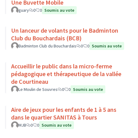
Une Buvette Mobile
guary
0
0
Soumis au vote
Un lanceur de volants pour le Badminton
Club du Bouchardais (BCB)
Badminton Club du Bouchardais
0
0
Soumis au vote
Accueillir le public dans la micro-ferme
pédagogique et thérapeutique de la vallée
de Courtineau
Le Moulin de Souvres
0
0
Soumis au vote
Aire de jeux pour les enfants de 1 à 5 ans
dans le quartier SANITAS à Tours
MJB
0
0
Soumis au vote