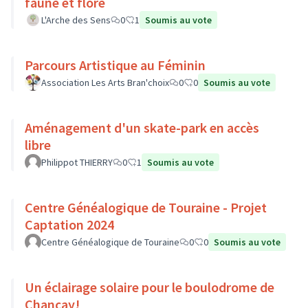
faune et flore
L'Arche des Sens
0
1
Soumis au vote
Parcours Artistique au Féminin
Association Les Arts Bran'choix
0
0
Soumis au vote
Aménagement d'un skate-park en accès
libre
Philippot THIERRY
0
1
Soumis au vote
Centre Généalogique de Touraine - Projet
Captation 2024
Centre Généalogique de Touraine
0
0
Soumis au vote
Un éclairage solaire pour le boulodrome de
Chançay!