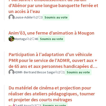
d'Aliénor par une longue banquette ferrée et
un accès à l'eau
Louise-Adèle
2
3
Soumis au vote
Anim’ô3, une ferme d’animation à Mougon
Montagu
2
46
Soumis au vote
Participation à l'adaptation d'un véhicule
PMR pour le service de l'ADMR, ouvert aux +
de 65 ans et aux personnes handicapées du
Pays Loire-Touraine.
ADMR- Bertrand Besse Saige
2
1
Soumis au vote
Du matériel de cinéma et projection pour
réaliser des ateliers pédagogiques, tourner
et projeter des courts métrages
CLeAP Asso
2
2
Soumis au vote