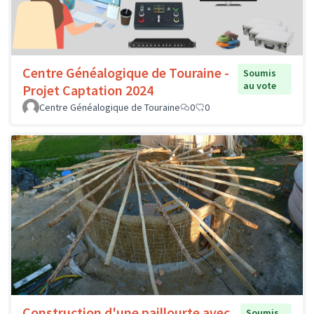
Centre Généalogique de Touraine -
Soumis
au vote
Projet Captation 2024
Centre Généalogique de Touraine
0
0
Construction d'une paillourte avec
Soumis