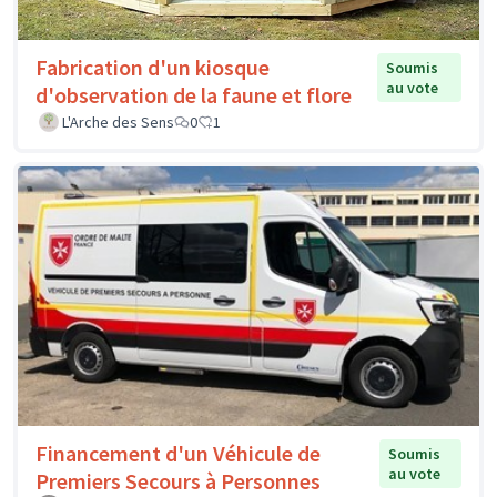
Fabrication d'un kiosque
Soumis
au vote
d'observation de la faune et flore
L'Arche des Sens
0
1
Financement d'un Véhicule de
Soumis
au vote
Premiers Secours à Personnes