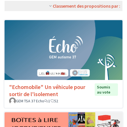
Classement des propositions par :
"Echomobile" Un véhicule pour
Soumis
au vote
sortir de l'isolement
GEM TSA 37 Echo
1
52