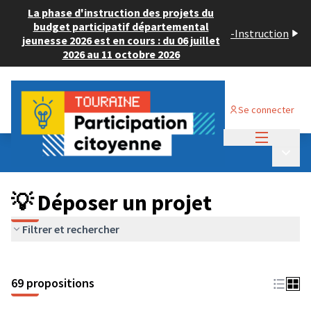
La phase d'instruction des projets du
budget participatif départemental
-
Instruction
jeunesse 2026 est en cours : du 06 juillet
2026 au 11 octobre 2026
Se connecter
Menu princi
Budget Participatif ADULTE 2024
/
Menu p
💡 Déposer un projet
💡 Déposer un projet
Filtrer et rechercher
69 propositions