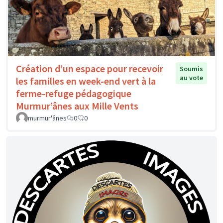
Création d’un espace pour recevoir
Soumis
au vote
les familles en week-end vert à la
ferme-refuge pédagogique
Murmur’ânes aux Mille Vents
murmur'ânes
0
0