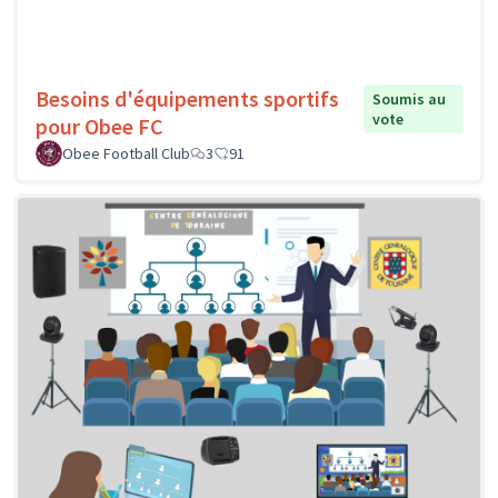
Besoins d'équipements sportifs
Soumis au
vote
pour Obee FC
Obee Football Club
3
91