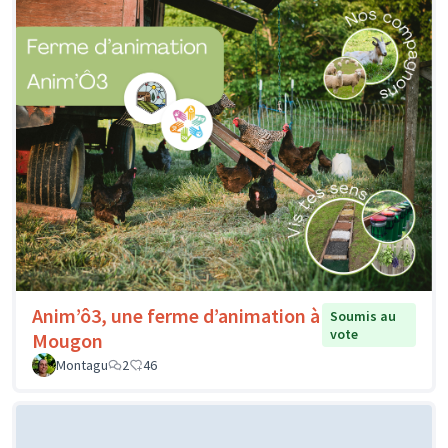
Anim’ô3, une ferme d’animation à
Soumis au
vote
Mougon
Montagu
2
46