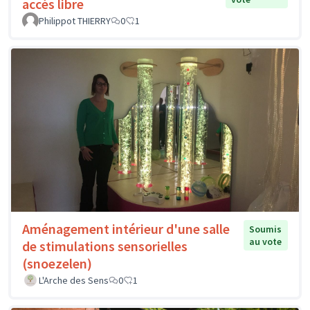
accès libre
Philippot THIERRY
0
1
Aménagement intérieur d'une salle
Soumis
au vote
de stimulations sensorielles
(snoezelen)
L'Arche des Sens
0
1