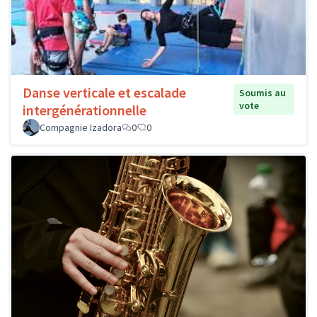
Danse verticale et escalade
Soumis au
vote
intergénérationnelle
Compagnie Izadora
0
0