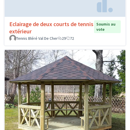
Eclairage de deux courts de tennis
Soumis au
vote
extérieur
Tennis Bléré Val De Cher
29
72