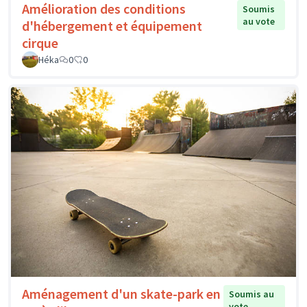
Amélioration des conditions
Soumis
au vote
d'hébergement et équipement
cirque
Héka
0
0
Aménagement d'un skate-park en
Soumis au
vote