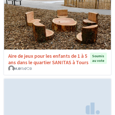
Aire de jeux pour les enfants de 1 à 5
Soumis
au vote
ans dans le quartier SANITAS à Tours
MJB
0
0