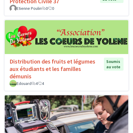
Protection Civile 37
Etienne Poulin
0
0
Distribution des fruits et légumes
Soumis
au vote
aux étudiants et les familles
démunis
Edouard
4
4