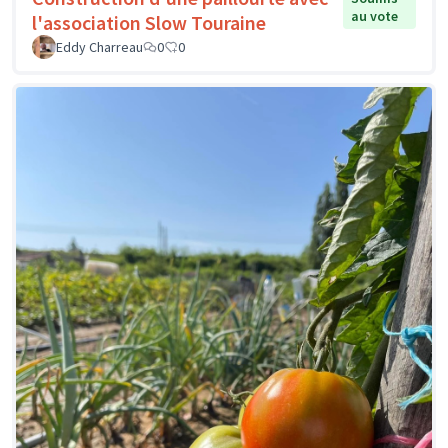
au vote
l'association Slow Touraine
Eddy Charreau
0
0