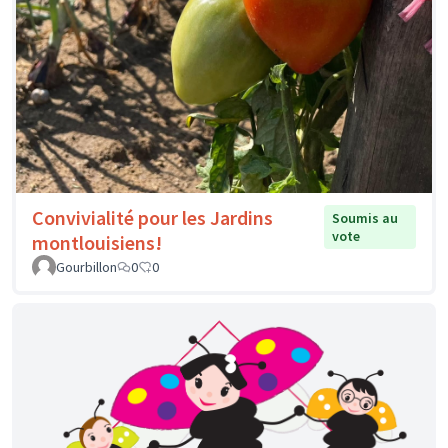
Convivialité pour les Jardins
Soumis au
vote
montlouisiens!
Gourbillon
0
0