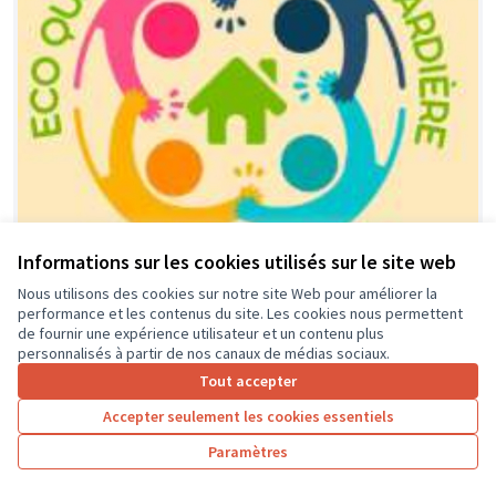
Informations sur les cookies utilisés sur le site web
Nous utilisons des cookies sur notre site Web pour améliorer la
performance et les contenus du site. Les cookies nous permettent
Financement équipement, activités
Soumis
de fournir une expérience utilisateur et un contenu plus
au vote
et animations locales dédié aux
personnalisés à partir de nos canaux de médias sociaux.
jeunes de l'éco-quartier et leurs
Tout accepter
parents.
Accepter seulement les cookies essentiels
association ECO-QUARTIER LA GUIGNARDIERE
0
0
Paramètres