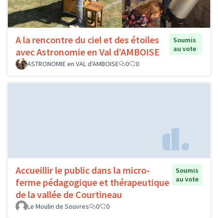
A la rencontre du ciel et des étoiles
Soumis
au vote
avec Astronomie en Val d’AMBOISE
ASTRONOMIE en VAL d'AMBOISE
0
0
Accueillir le public dans la micro-
Soumis
au vote
ferme pédagogique et thérapeutique
de la vallée de Courtineau
Le Moulin de Souvres
0
0