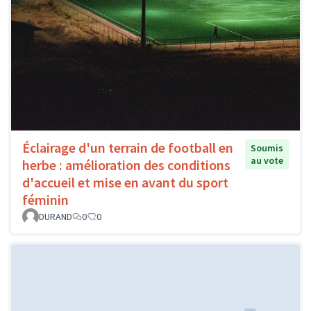
Éclairage d'un terrain de football en
Soumis
au vote
herbe : amélioration des conditions
d'accueil et mise en avant du sport
féminin
DURAND
0
0