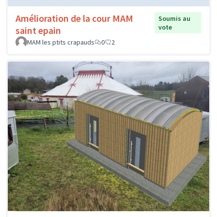
Amélioration de la cour MAM
Soumis au
vote
saint epain
MAM les ptits crapauds
0
2