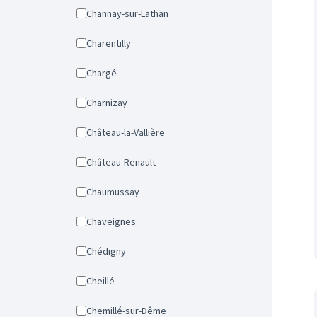
Channay-sur-Lathan
Charentilly
Chargé
Charnizay
Château-la-Vallière
Château-Renault
Chaumussay
Chaveignes
Chédigny
Cheillé
Chemillé-sur-Dême