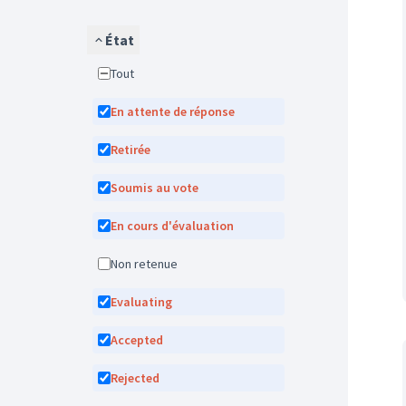
État
Tout
En attente de réponse
Retirée
Soumis au vote
En cours d'évaluation
Non retenue
Evaluating
Accepted
Rejected