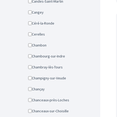
Candes-Saint-Martin
Cangey
Céré-la-Ronde
Cerelles
Chambon
Chambourg-sur-Indre
Chambray-lès-Tours
Champigny-sur-Veude
Chançay
Chanceaux-près-Loches
Chanceaux-sur-Choisille