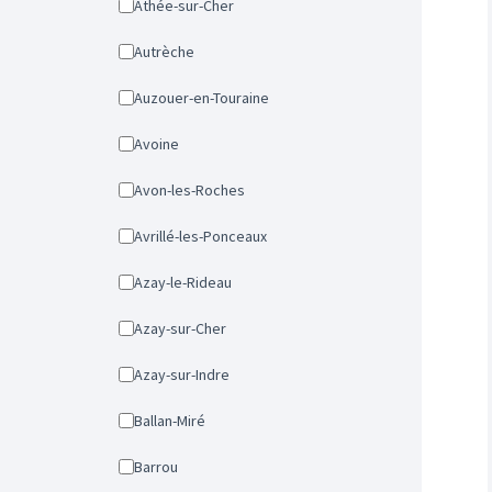
Athée-sur-Cher
Autrèche
Auzouer-en-Touraine
Avoine
Avon-les-Roches
Avrillé-les-Ponceaux
Azay-le-Rideau
Azay-sur-Cher
Azay-sur-Indre
Ballan-Miré
Barrou