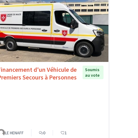
Financement d'un Véhicule de
Soumis
au vote
Premiers Secours à Personnes
LE HENAFF
0
1