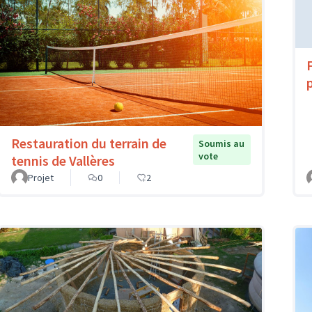
Restauration du terrain de
Soumis au
vote
tennis de Vallères
Projet
0
2