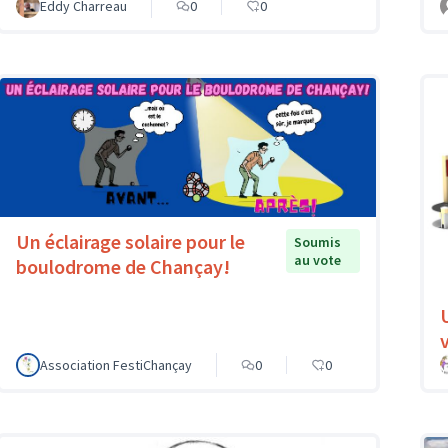
Eddy Charreau
0
0
Un éclairage solaire pour le
Soumis
au vote
boulodrome de Chançay!
v
Association FestiChançay
0
0