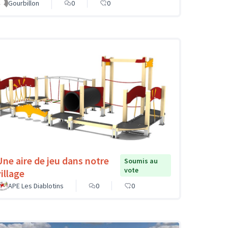
Gourbillon
0
0
Une aire de jeu dans notre
Soumis au
vote
illage
APE Les Diablotins
0
0