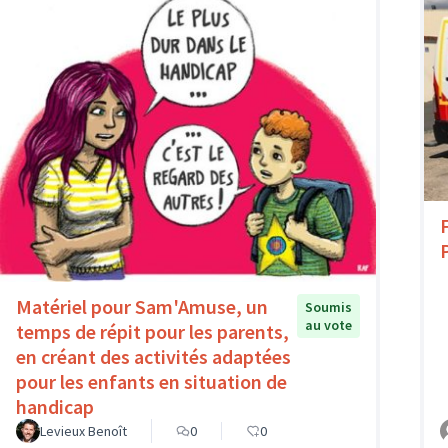
Matériel pour Sam'Amuse, un
Soumis
au vote
temps de répit pour les parents,
en créant des activités adaptées
pour les enfants en situation de
handicap
Levieux Benoît
0
0