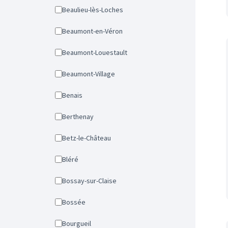
Beaulieu-lès-Loches
Beaumont-en-Véron
Beaumont-Louestault
Beaumont-Village
Benais
Berthenay
Betz-le-Château
Bléré
Bossay-sur-Claise
Bossée
Bourgueil