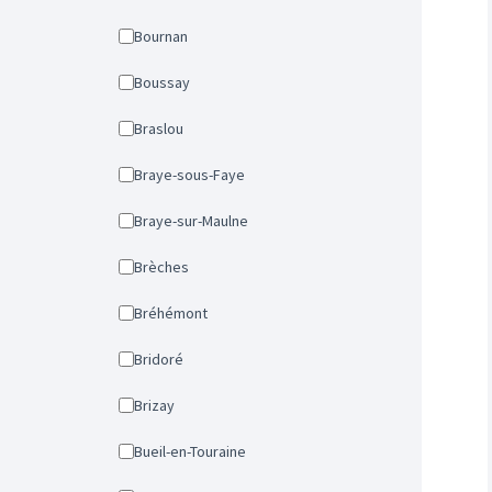
Bournan
Boussay
Braslou
Braye-sous-Faye
Braye-sur-Maulne
Brèches
Bréhémont
Bridoré
Brizay
Bueil-en-Touraine