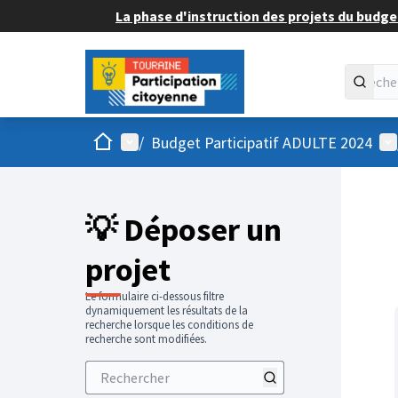
La phase d'instruction des projets du budget
Accueil
Menu principal
Me
/
Budget Participatif ADULTE 2024
💡 Déposer un
projet
Le formulaire ci-dessous filtre
dynamiquement les résultats de la
recherche lorsque les conditions de
recherche sont modifiées.