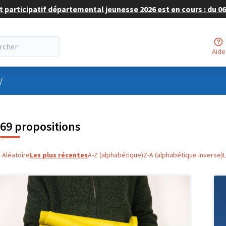
 participatif départemental jeunesse 2026 est en cours : du 06 
Aide
nu utilisateur
/
69 propositions
Aléatoire
Les plus récentes
A-Z (alphabétique)
Z-A (alphabétique inverse)