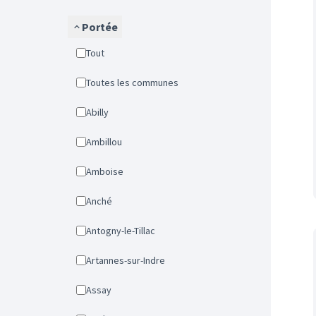
Portée
Tout
Toutes les communes
Abilly
Ambillou
Amboise
Anché
Antogny-le-Tillac
Artannes-sur-Indre
Assay