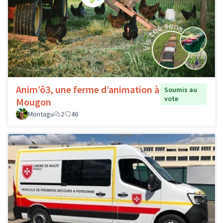
Anim’ô3, une ferme d’animation à
Soumis au
vote
Mougon
Montagu
2
46