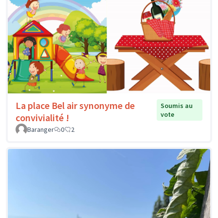
La place Bel air synonyme de
Soumis au
vote
convivialité !
Baranger
0
2