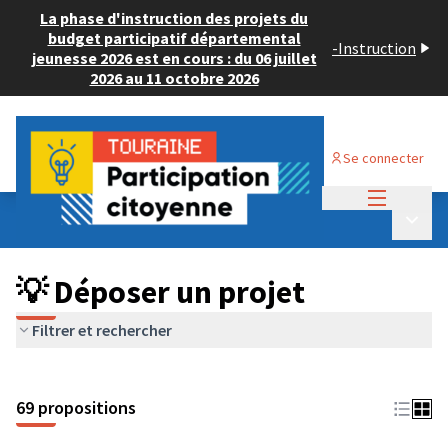
La phase d'instruction des projets du
budget participatif départemental
-
Instruction
jeunesse 2026 est en cours : du 06 juillet
2026 au 11 octobre 2026
Se connecter
Menu princi
Budget Participatif ADULTE 2024
/
Menu p
💡 Déposer un projet
💡 Déposer un projet
Filtrer et rechercher
69 propositions