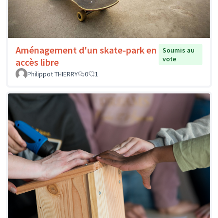
Aménagement d'un skate-park en
Soumis au
vote
accès libre
Philippot THIERRY
0
1