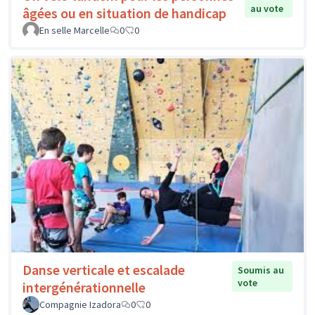
au vote
âgées ou en situation de handicap
En selle Marcelle
0
0
Danse verticale et escalade
Soumis au
vote
intergénérationnelle
Compagnie Izadora
0
0