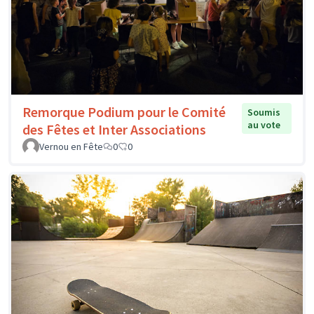
Remorque Podium pour le Comité
Soumis
au vote
des Fêtes et Inter Associations
Vernou en Fête
0
0