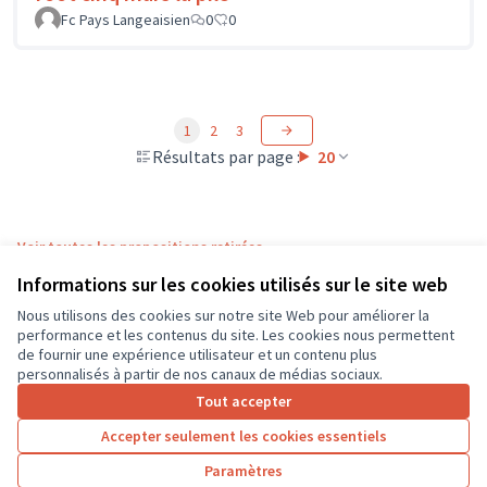
Fc Pays Langeaisien
0
0
1
2
3
Résultats par page :
20
Voir toutes les propositions retirées
Informations sur les cookies utilisés sur le site web
Nous utilisons des cookies sur notre site Web pour améliorer la
Conditions d'utilisation
performance et les contenus du site. Les cookies nous permettent
Paramètres des cookies
de fournir une expérience utilisateur et un contenu plus
CD37 sur X
CD37 sur Facebook
CD37 sur Instagram
CD37 sur YouTube
personnalisés à partir de nos canaux de médias sociaux.
(Lien externe)
(Lien externe)
(Lien externe)
(Lien externe)
Tout accepter
Accepter seulement les cookies essentiels
Licence Cre
(Lien extern
Paramètres
(Lien externe)
Site réalisé grâce au
logiciel libre Decidim
.