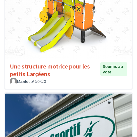
Une structure motrice pour les
Soumis au
vote
petits Larçéens
Maxiloup
0
0