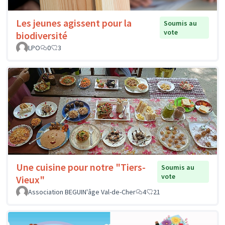
Les jeunes agissent pour la
Soumis au
vote
biodiversité
LPO
0
3
Une cuisine pour notre "Tiers-
Soumis au
vote
Vieux"
Association BEGUIN'âge Val-de-Cher
4
21