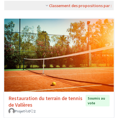
Classement des propositions par :
Restauration du terrain de tennis
Soumis au
vote
de Vallères
Projet
0
2