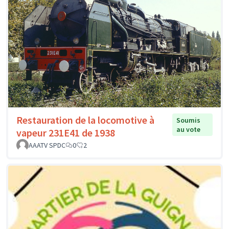
Restauration de la locomotive à
Soumis
au vote
vapeur 231E41 de 1938
AAATV SPDC
0
2