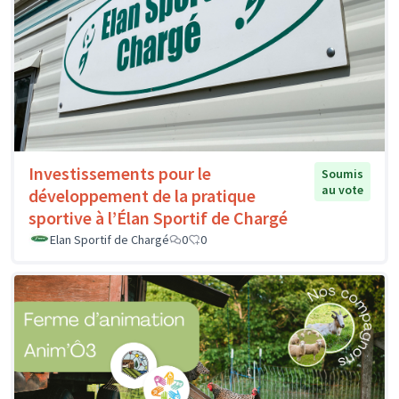
Investissements pour le
Soumis
au vote
développement de la pratique
sportive à l’Élan Sportif de Chargé
Elan Sportif de Chargé
0
0