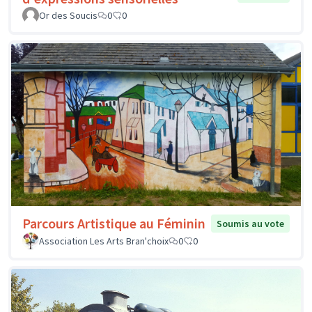
Or des Soucis
0
0
Parcours Artistique au Féminin
Soumis au vote
Association Les Arts Bran'choix
0
0