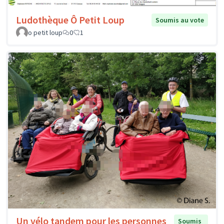
Ludothèque Ô Petit Loup
Soumis au vote
o petit loup
0
1
Un vélo tandem pour les personnes
Soumis