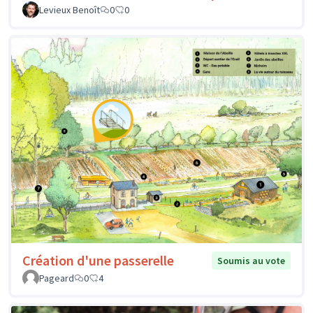
Levieux Benoît
0
0
Création d'une passerelle
Soumis au vote
Pageard
0
4