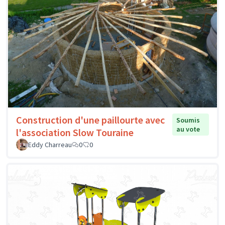
Construction d'une paillourte avec
Soumis
au vote
l'association Slow Touraine
Eddy Charreau
0
0