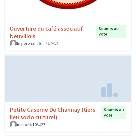
Ouverture du café associatif
Soumis au
vote
Neuvillois
le père colateur
0
1
Petite Caserne De Channay (tiers
Soumis au
vote
lieu socio culturel)
mairie
10
27