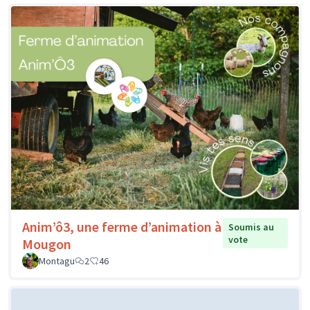
Anim’ô3, une ferme d’animation à
Soumis au
vote
Mougon
Montagu
2
46