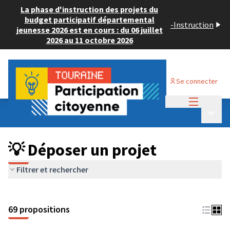
La phase d'instruction des projets du
budget participatif départemental
-
Instruction
jeunesse 2026 est en cours : du 06 juillet
2026 au 11 octobre 2026
Se connecter
Menu princi
Budget Participatif ADULTE 2024
/
Menu p
💡 Déposer un projet
💡 Déposer un projet
Filtrer et rechercher
69 propositions