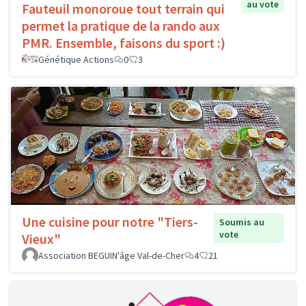
au vote
Fauteuil monoroue tout terrain qui
permet la pratique de la rando aux
PMR. Ensemble, faisons du sport :)
Génétique Actions
0
3
Une cuisine pour notre "Tiers-
Soumis au
vote
Vieux"
Association BEGUIN'âge Val-de-Cher
4
21