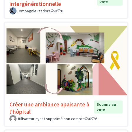
vote
intergénérationnelle
Compagnie Izadora
0
0
Créer une ambiance apaisante à
Soumis au
vote
l'hôpital
Utilisateur ayant supprimé son compte
0
6