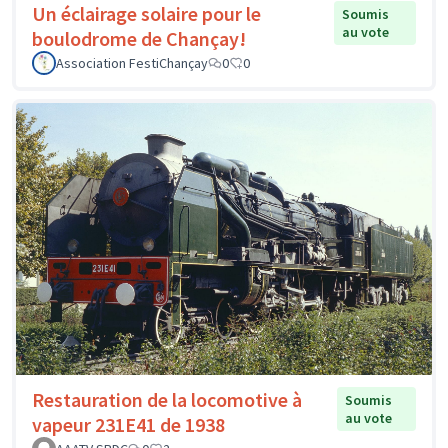
Un éclairage solaire pour le
Soumis
au vote
boulodrome de Chançay!
Association FestiChançay
0
0
Restauration de la locomotive à
Soumis
au vote
vapeur 231E41 de 1938