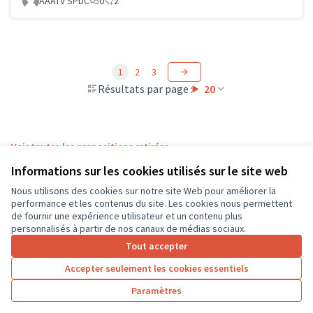
AAATV SPDC
0
2
1
2
3
Résultats par page :
20
Voir toutes les propositions retirées
Informations sur les cookies utilisés sur le site web
Nous utilisons des cookies sur notre site Web pour améliorer la
Conditions d'utilisation
performance et les contenus du site. Les cookies nous permettent
Paramètres des cookies
de fournir une expérience utilisateur et un contenu plus
CD37 sur X
CD37 sur Facebook
CD37 sur Instagram
CD37 sur YouTube
personnalisés à partir de nos canaux de médias sociaux.
(Lien externe)
(Lien externe)
(Lien externe)
(Lien externe)
Tout accepter
Accepter seulement les cookies essentiels
Licence Cre
(Lien extern
Paramètres
(Lien externe)
Site réalisé grâce au
logiciel libre Decidim
.
(Lien externe)