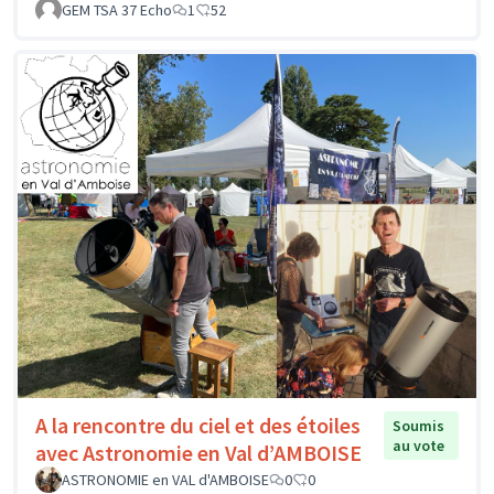
GEM TSA 37 Echo
1
52
A la rencontre du ciel et des étoiles
Soumis
au vote
avec Astronomie en Val d’AMBOISE
ASTRONOMIE en VAL d'AMBOISE
0
0