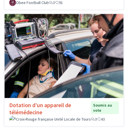
Obee Football Club
3
91
Dotation d’un appareil de
Soumis au
vote
télémédecine
Croix-Rouge française Unité Locale de Tours
3
43