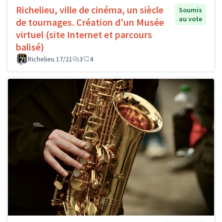
Richelieu, ville de cinéma, un siècle
Soumis
au vote
de tournages. Création d'un Musée
virtuel (site Internet et parcours
balisé)
Richelieu 17/21
3
4