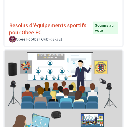
Besoins d'équipements sportifs
Soumis au
vote
pour Obee FC
Obee Football Club
3
91