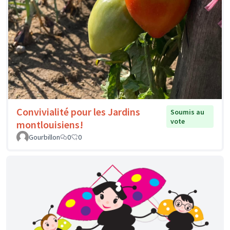
Convivialité pour les Jardins
Soumis au
vote
montlouisiens!
Gourbillon
0
0