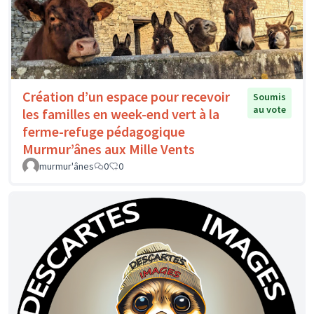
Création d’un espace pour recevoir
Soumis
au vote
les familles en week-end vert à la
ferme-refuge pédagogique
Murmur’ânes aux Mille Vents
murmur'ânes
0
0