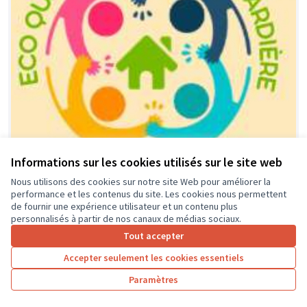
Informations sur les cookies utilisés sur le site web
Nous utilisons des cookies sur notre site Web pour améliorer la
performance et les contenus du site. Les cookies nous permettent
Financement équipement, activités
Soumis
de fournir une expérience utilisateur et un contenu plus
au vote
et animations locales dédié aux
personnalisés à partir de nos canaux de médias sociaux.
jeunes de l'éco-quartier et leurs
Tout accepter
parents.
Accepter seulement les cookies essentiels
association ECO-QUARTIER LA GUIGNARDIERE
0
0
Paramètres