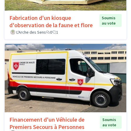
Fabrication d'un kiosque
Soumis
au vote
d'observation de la faune et flore
L'Arche des Sens
0
1
Financement d'un Véhicule de
Soumis
au vote
Premiers Secours à Personnes