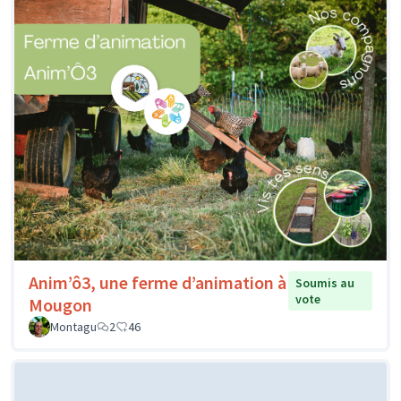
Anim’ô3, une ferme d’animation à
Soumis au
vote
Mougon
Montagu
2
46