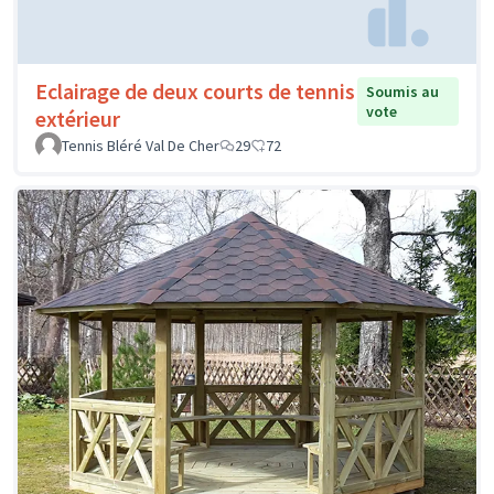
Eclairage de deux courts de tennis
Soumis au
vote
extérieur
Tennis Bléré Val De Cher
29
72