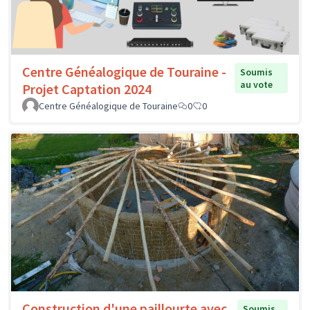
Centre Généalogique de Touraine -
Soumis
au vote
Projet Captation 2024
Centre Généalogique de Touraine
0
0
Construction d'une paillourte avec
Soumis