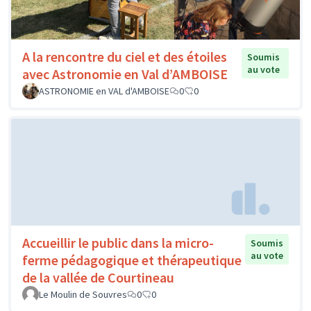
A la rencontre du ciel et des étoiles
Soumis
au vote
avec Astronomie en Val d’AMBOISE
ASTRONOMIE en VAL d'AMBOISE
0
0
Accueillir le public dans la micro-
Soumis
au vote
ferme pédagogique et thérapeutique
de la vallée de Courtineau
Le Moulin de Souvres
0
0