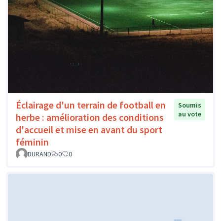
Éclairage d'un terrain de football en
Soumis
au vote
herbe : amélioration des conditions
d'accueil et mise en avant du sport
féminin
DURAND
0
0