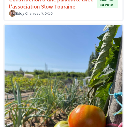
au vote
l'association Slow Touraine
Eddy Charreau
0
0