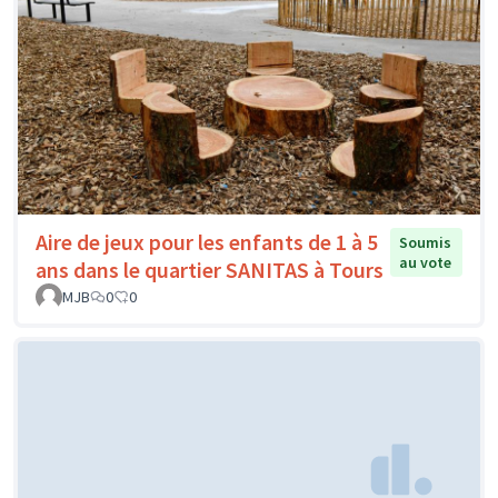
Aire de jeux pour les enfants de 1 à 5
Soumis
au vote
ans dans le quartier SANITAS à Tours
MJB
0
0