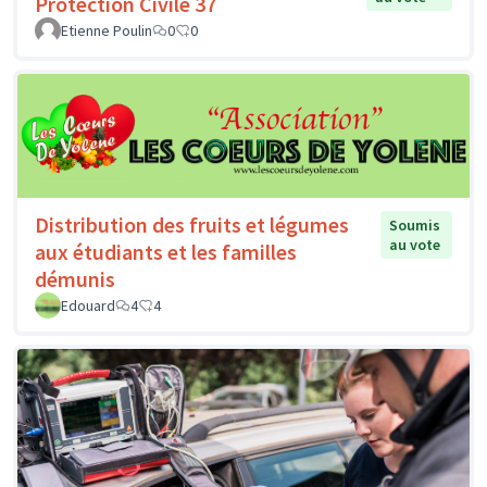
Protection Civile 37
Etienne Poulin
0
0
Distribution des fruits et légumes
Soumis
au vote
aux étudiants et les familles
démunis
Edouard
4
4