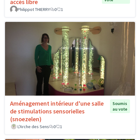
accès libre
Philippot THIERRY
0
1
Aménagement intérieur d'une salle
Soumis
au vote
de stimulations sensorielles
(snoezelen)
L'Arche des Sens
0
1