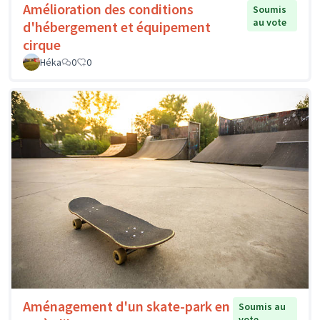
Amélioration des conditions
Soumis
au vote
d'hébergement et équipement
cirque
Héka
0
0
Aménagement d'un skate-park en
Soumis au
vote