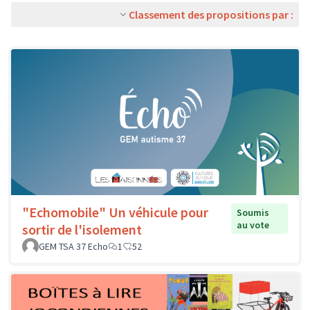
Classement des propositions par :
"Echomobile" Un véhicule pour
Soumis
au vote
sortir de l'isolement
GEM TSA 37 Echo
1
52