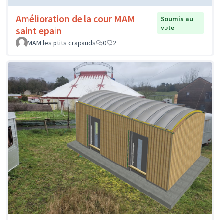
Amélioration de la cour MAM
Soumis au
vote
saint epain
MAM les ptits crapauds
0
2