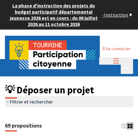
La phase d'instruction des projets du
budget participatif départemental
-
Instruction
jeunesse 2026 est en cours : du 06 juillet
2026 au 11 octobre 2026
Se connecter
Menu princi
Budget Participatif ADULTE 2024
/
Menu p
💡 Déposer un projet
💡 Déposer un projet
Filtrer et rechercher
69 propositions