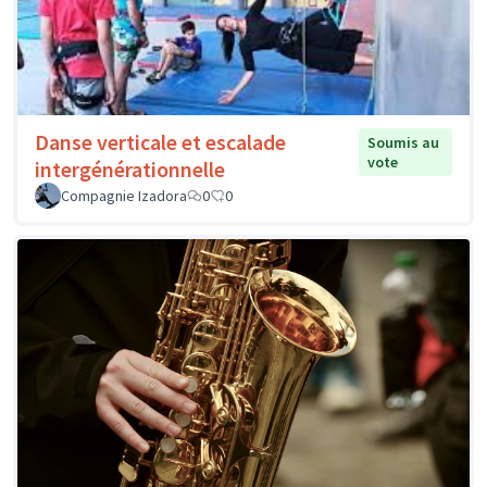
Danse verticale et escalade
Soumis au
vote
intergénérationnelle
Compagnie Izadora
0
0