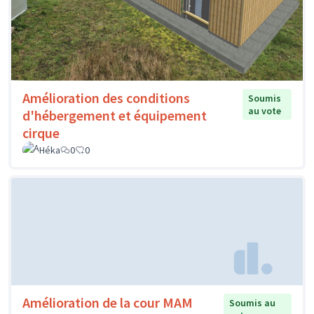
Amélioration des conditions
Soumis
au vote
d'hébergement et équipement
cirque
Héka
0
0
Amélioration de la cour MAM
Soumis au