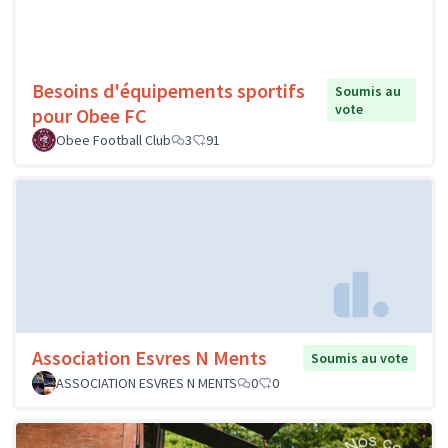
Besoins d'équipements sportifs
Soumis au
vote
pour Obee FC
Obee Football Club
3
91
Association Esvres N Ments
Soumis au vote
ASSOCIATION ESVRES N MENTS
0
0