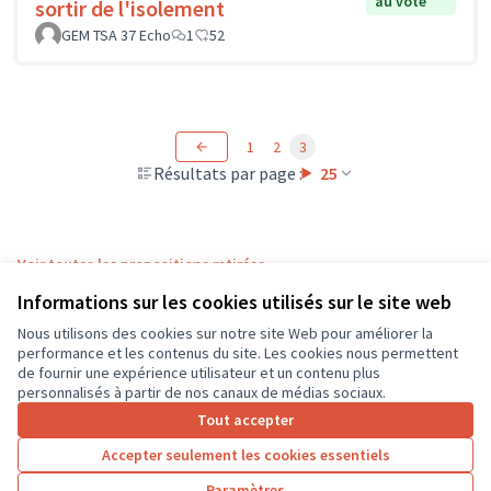
au vote
sortir de l'isolement
GEM TSA 37 Echo
1
52
1
2
3
Résultats par page :
25
Voir toutes les propositions retirées
Informations sur les cookies utilisés sur le site web
Nous utilisons des cookies sur notre site Web pour améliorer la
Conditions d'utilisation
performance et les contenus du site. Les cookies nous permettent
Paramètres des cookies
de fournir une expérience utilisateur et un contenu plus
CD37 sur X
CD37 sur Facebook
CD37 sur Instagram
CD37 sur YouTube
personnalisés à partir de nos canaux de médias sociaux.
(Lien externe)
(Lien externe)
(Lien externe)
(Lien externe)
Tout accepter
Accepter seulement les cookies essentiels
Licence Cre
(Lien extern
Paramètres