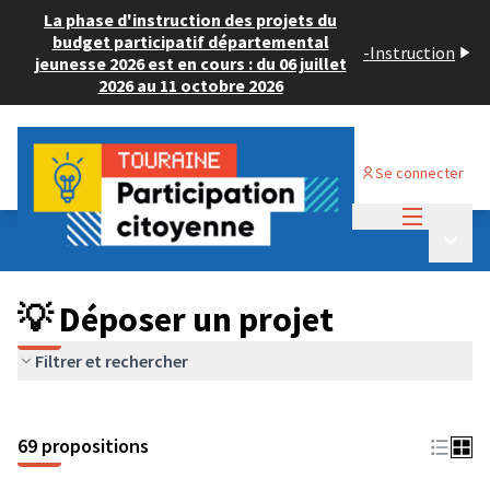
La phase d'instruction des projets du
budget participatif départemental
-
Instruction
jeunesse 2026 est en cours : du 06 juillet
2026 au 11 octobre 2026
Se connecter
Menu princi
Budget Participatif ADULTE 2024
/
Menu p
💡 Déposer un projet
💡 Déposer un projet
Filtrer et rechercher
69 propositions