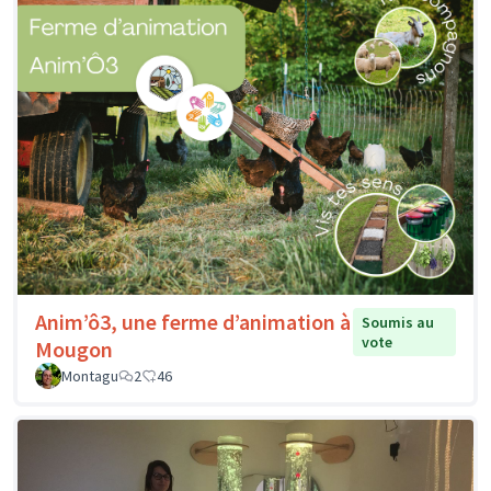
Anim’ô3, une ferme d’animation à
Soumis au
vote
Mougon
Montagu
2
46