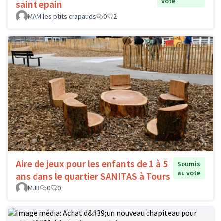
vote
saint epain
MAM les ptits crapauds
0
2
Aire de jeux pour les enfants de 1 à 5
Soumis
au vote
ans dans le quartier SANITAS à Tours
MJB
0
0