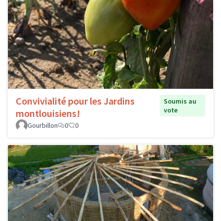
Convivialité pour les Jardins
Soumis au
vote
montlouisiens!
Gourbillon
0
0