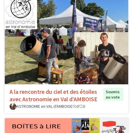
A la rencontre du ciel et des étoiles
Soumis
au vote
avec Astronomie en Val d’AMBOISE
ASTRONOMIE en VAL d'AMBOISE
0
0