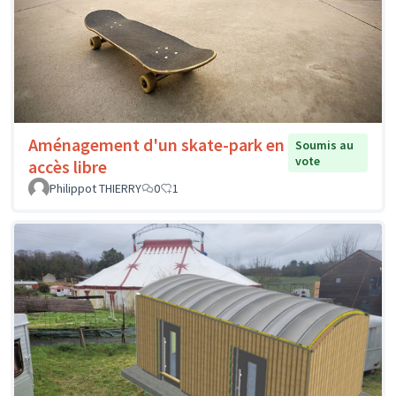
Aménagement d'un skate-park en
Soumis au
vote
accès libre
Philippot THIERRY
0
1