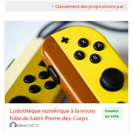
Classement des propositions par :
Ludothèque numérique à la micro
Soumis
au vote
folie de Saint-Pierre-des-Corps
Elène
0
1