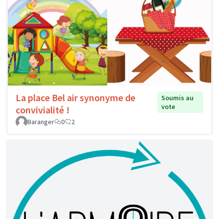
La place Bel air synonyme de
Soumis au
vote
convivialité !
Baranger
0
2