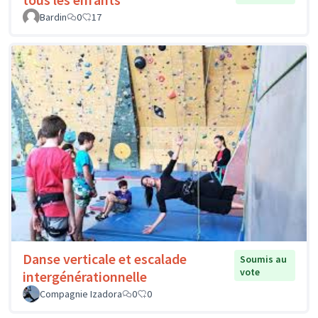
Bardin
0
17
Danse verticale et escalade
Soumis au
vote
intergénérationnelle
Compagnie Izadora
0
0