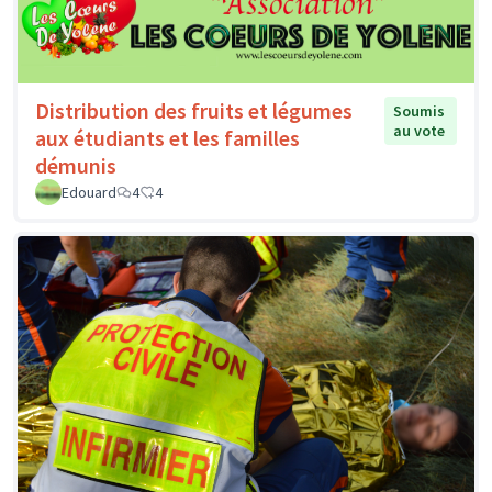
Distribution des fruits et légumes
Soumis
au vote
aux étudiants et les familles
démunis
Edouard
4
4