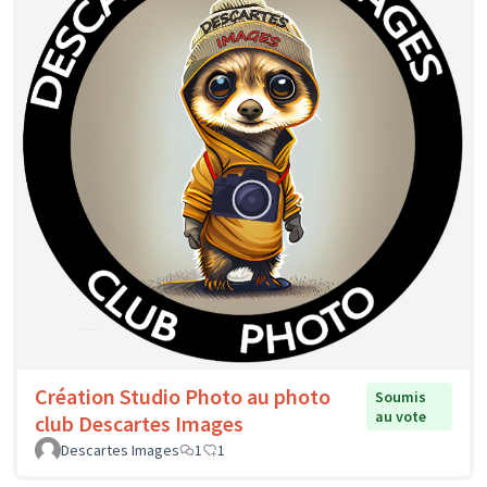
Création Studio Photo au photo
Soumis
au vote
club Descartes Images
Descartes Images
1
1