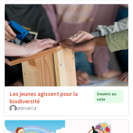
Les jeunes agissent pour la
Soumis au
vote
biodiversité
LPO
0
3