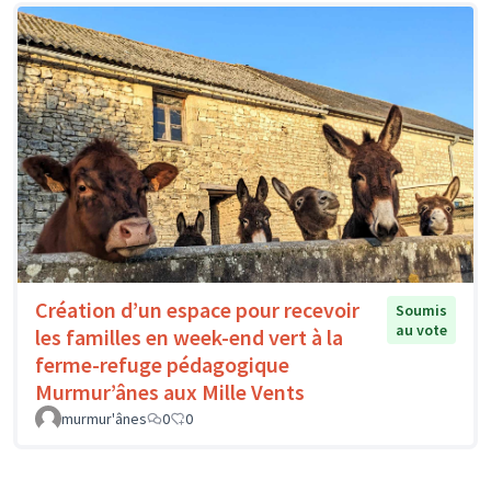
Création d’un espace pour recevoir
Soumis
au vote
les familles en week-end vert à la
ferme-refuge pédagogique
Murmur’ânes aux Mille Vents
murmur'ânes
0
0