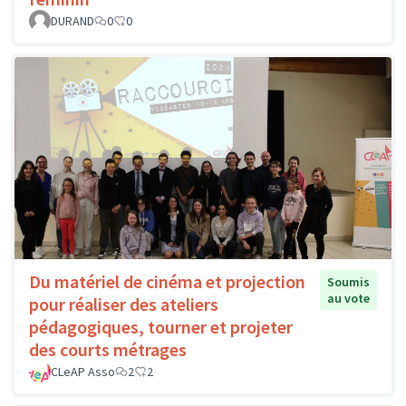
DURAND
0
0
Du matériel de cinéma et projection
Soumis
au vote
pour réaliser des ateliers
pédagogiques, tourner et projeter
des courts métrages
CLeAP Asso
2
2