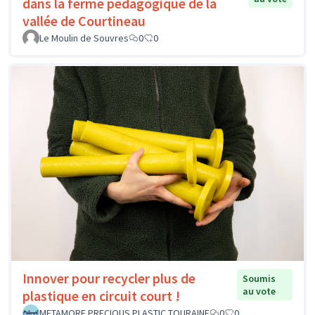
dans la ferme pédagogique de la
vallée de Courtineau
Le Moulin de Souvres
0
0
Innover pour recycler plus de
Soumis
au vote
plastique en circuit court !
METAMORF PRECIOUS PLASTIC TOURAINE
0
0