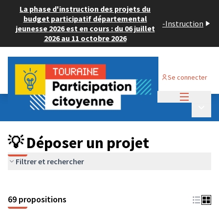
La phase d'instruction des projets du
budget participatif départemental
-
Instruction
jeunesse 2026 est en cours : du 06 juillet
2026 au 11 octobre 2026
Se connecter
Menu princi
Budget Participatif ADULTE 2024
/
Menu p
💡 Déposer un projet
💡 Déposer un projet
Filtrer et rechercher
69 propositions