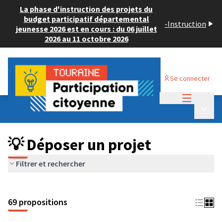
La phase d'instruction des projets du
budget participatif départemental
-
Instruction
jeunesse 2026 est en cours : du 06 juillet
2026 au 11 octobre 2026
Se connecter
Menu princi
Budget Participatif ADULTE 2024
/
Menu p
💡 Déposer un projet
💡 Déposer un projet
Filtrer et rechercher
69 propositions