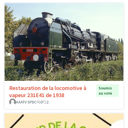
Restauration de la locomotive à
Soumis
au vote
vapeur 231E41 de 1938
AAATV SPDC
0
2