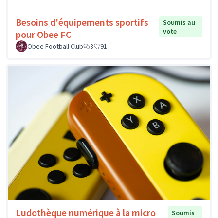
Besoins d'équipements sportifs
Soumis au
vote
pour Obee FC
Obee Football Club
3
91
Ludothèque numérique à la micro
Soumis