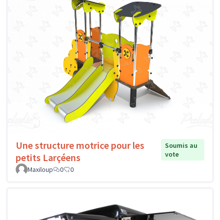
Une structure motrice pour les
Soumis au
vote
petits Larçéens
Maxiloup
0
0