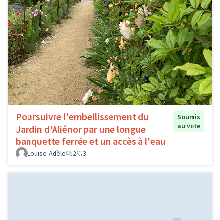
Poursuivre l'embellissement du
Soumis
au vote
Jardin d'Aliénor par une longue
banquette ferrée et un accès à l'eau
Louise-Adèle
2
3