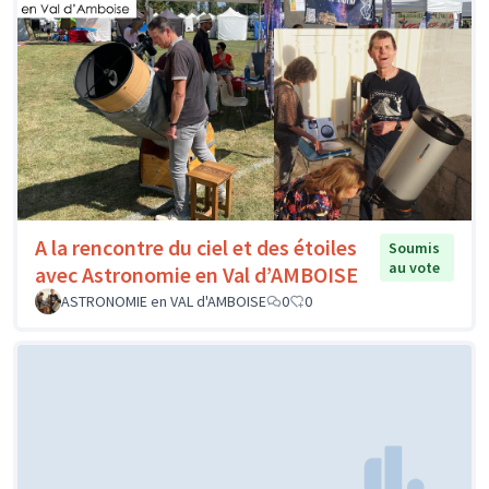
A la rencontre du ciel et des étoiles
Soumis
au vote
avec Astronomie en Val d’AMBOISE
ASTRONOMIE en VAL d'AMBOISE
0
0