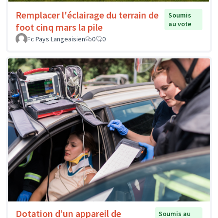
Remplacer l'éclairage du terrain de
Soumis
au vote
foot cinq mars la pile
Fc Pays Langeaisien
0
0
Dotation d’un appareil de
Soumis au