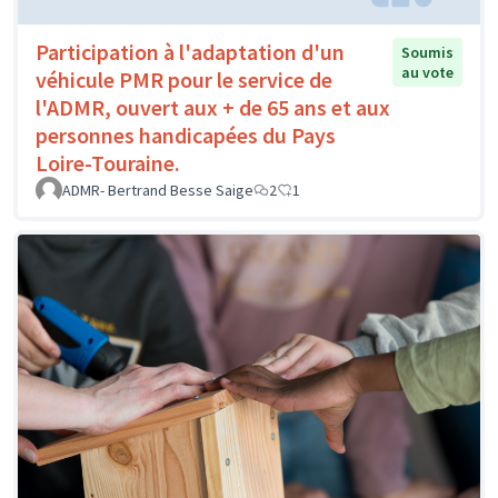
Participation à l'adaptation d'un
Soumis
au vote
véhicule PMR pour le service de
l'ADMR, ouvert aux + de 65 ans et aux
personnes handicapées du Pays
Loire-Touraine.
ADMR- Bertrand Besse Saige
2
1