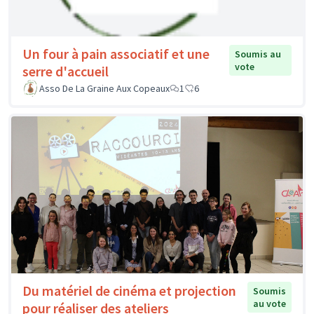
Un four à pain associatif et une
Soumis au
vote
serre d'accueil
Asso De La Graine Aux Copeaux
1
6
Du matériel de cinéma et projection
Soumis
au vote
pour réaliser des ateliers