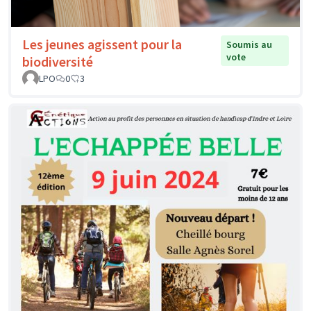
Les jeunes agissent pour la
Soumis au
vote
biodiversité
LPO
0
3