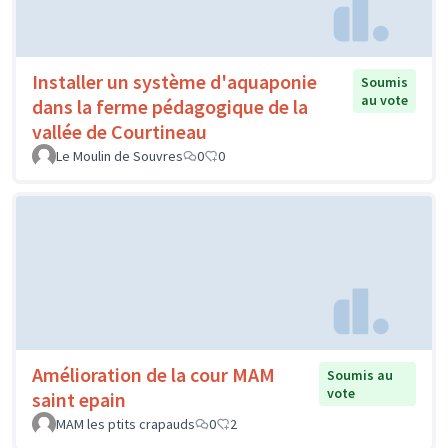
Installer un système d'aquaponie
Soumis
au vote
dans la ferme pédagogique de la
vallée de Courtineau
Le Moulin de Souvres
0
0
Amélioration de la cour MAM
Soumis au
vote
saint epain
MAM les ptits crapauds
0
2