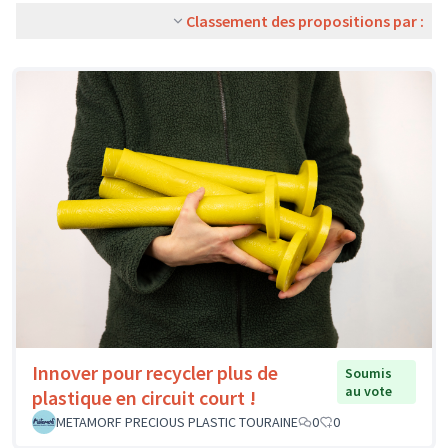
Classement des propositions par :
Innover pour recycler plus de
Soumis
au vote
plastique en circuit court !
METAMORF PRECIOUS PLASTIC TOURAINE
0
0