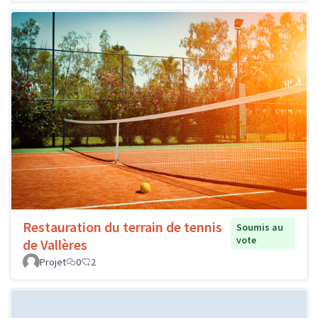
Restauration du terrain de tennis
Soumis au
vote
de Vallères
Projet
0
2