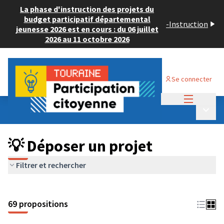
La phase d'instruction des projets du
budget participatif départemental
-
Instruction
jeunesse 2026 est en cours : du 06 juillet
2026 au 11 octobre 2026
Se connecter
Menu princi
Budget Participatif ADULTE 2024
/
Menu p
💡 Déposer un projet
💡 Déposer un projet
Filtrer et rechercher
69 propositions