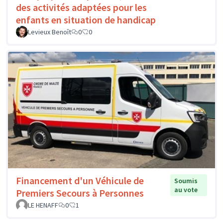
des activités adaptées pour les
enfants en situation de handicap
Levieux Benoît
0
0
Financement d'un Véhicule de
Soumis
au vote
Premiers Secours à Personnes
LE HENAFF
0
1