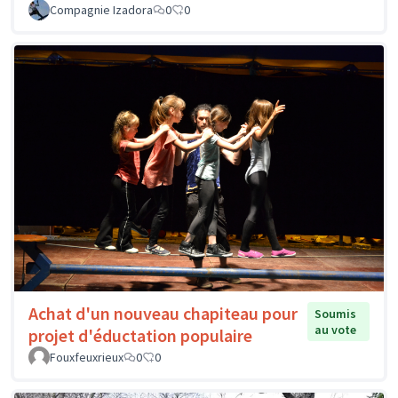
Compagnie Izadora
0
0
Achat d'un nouveau chapiteau pour
Soumis
au vote
projet d'éductation populaire
Fouxfeuxrieux
0
0