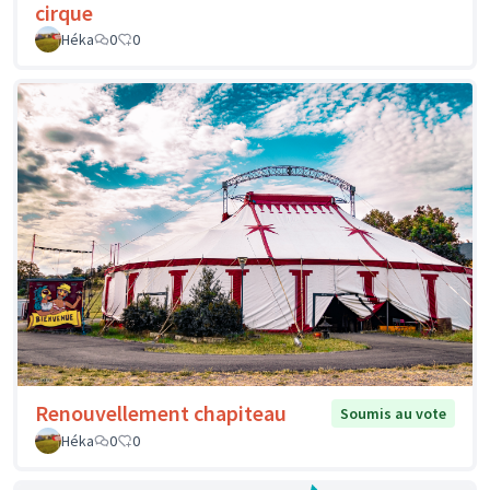
cirque
Héka
0
0
Renouvellement chapiteau
Soumis au vote
Héka
0
0