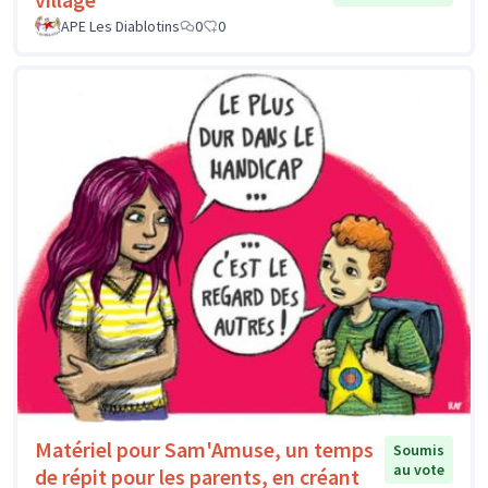
APE Les Diablotins
0
0
Matériel pour Sam'Amuse, un temps
Soumis
au vote
de répit pour les parents, en créant