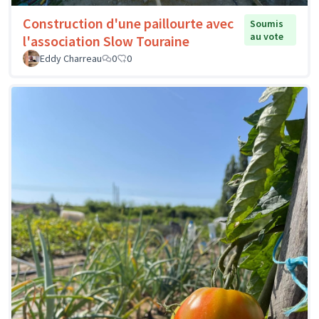
Construction d'une paillourte avec
Soumis
au vote
l'association Slow Touraine
Eddy Charreau
0
0