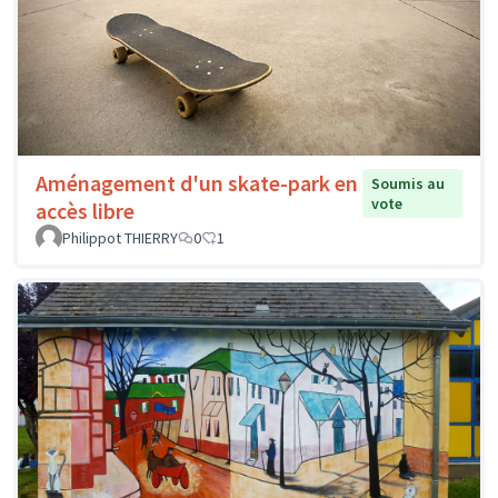
Aménagement d'un skate-park en
Soumis au
vote
accès libre
Philippot THIERRY
0
1