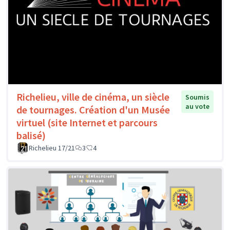
Richelieu, ville de cinéma, un siècle
Soumis
au vote
de tournages. Création d'un Musée
virtuel (site Internet et parcours
balisé)
Richelieu 17/21
3
4