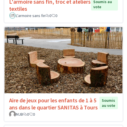
L'armoire sans fin, troc et ateliers
Soumis au
vote
textiles
L'armoire sans fin
0
0
Aire de jeux pour les enfants de 1 à 5
Soumis
au vote
ans dans le quartier SANITAS à Tours
MJB
0
0