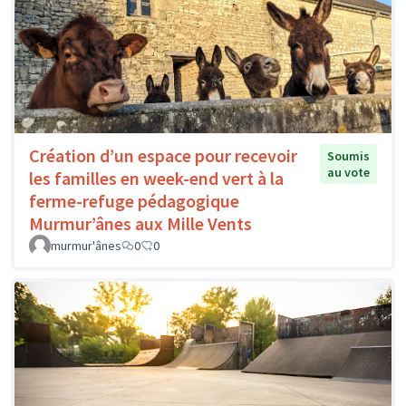
Création d’un espace pour recevoir
Soumis
au vote
les familles en week-end vert à la
ferme-refuge pédagogique
Murmur’ânes aux Mille Vents
murmur'ânes
0
0