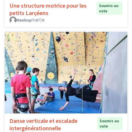
Une structure motrice pour les
Soumis au
vote
petits Larçéens
Maxiloup
0
0
Danse verticale et escalade
Soumis au
vote
intergénérationnelle