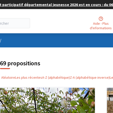
 participatif départemental jeunesse 2026 est en cours : du 06 
Aide - Plus
d'informations
nu utilisateur
/
69 propositions
Aléatoire
Les plus récentes
A-Z (alphabétique)
Z-A (alphabétique inverse)
L