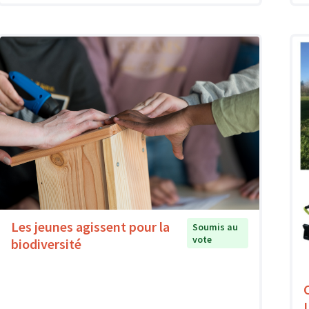
Les jeunes agissent pour la
Soumis au
vote
biodiversité
L