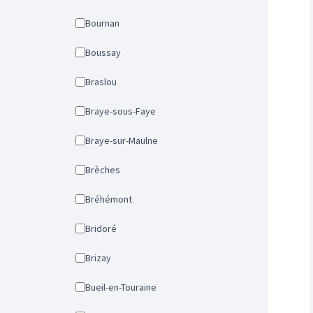
Bournan
Boussay
Braslou
Braye-sous-Faye
Braye-sur-Maulne
Brèches
Bréhémont
Bridoré
Brizay
Bueil-en-Touraine