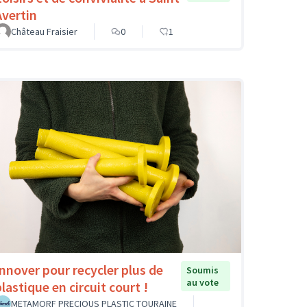
Avertin
Château Fraisier
0
1
Innover pour recycler plus de
Soumis
au vote
lastique en circuit court !
METAMORF PRECIOUS PLASTIC TOURAINE