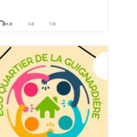
MJB
0
0