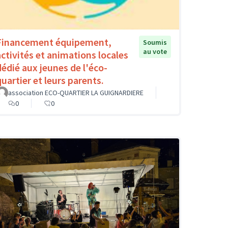
Financement équipement,
Soumis
au vote
activités et animations locales
dédié aux jeunes de l'éco-
quartier et leurs parents.
association ECO-QUARTIER LA GUIGNARDIERE
0
0