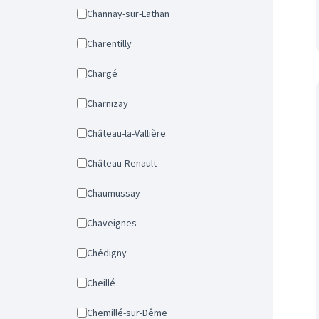
Channay-sur-Lathan
Charentilly
Chargé
Charnizay
Château-la-Vallière
Château-Renault
Chaumussay
Chaveignes
Chédigny
Cheillé
Chemillé-sur-Dême