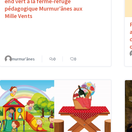
end vert à la ferme-refuge
pédagogique Murmur’ânes aux
Mille Vents
murmur'ânes
0
0