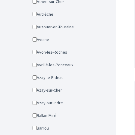
Athée-sur-Cher
Autrèche
Auzouer-en-Touraine
Avoine
Avon-les-Roches
Avrillé-les-Ponceaux
Azay-le-Rideau
Azay-sur-Cher
Azay-sur-Indre
Ballan-Miré
Barrou