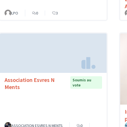
LPO
0
3
Association Esvres N
Soumis au
vote
Ments
p
ASSOCIATION ESVRES N MENTS
0