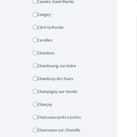
Candes-Saint-Martin
Cangey
Céré-la-Ronde
Cerelles
Chambon
Chambourg-sur-Indre
Chambray-lès-Tours
Champigny-sur-Veude
Chançay
Chanceaux-près-Loches
Chanceaux-sur-Choisille