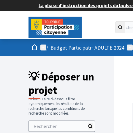
La phase d'instruction des projets du budget
Accueil
Menu principal
Me
/
Budget Participatif ADULTE 2024
💡 Déposer un
projet
Le formulaire ci-dessous filtre
dynamiquement les résultats de la
recherche lorsque les conditions de
recherche sont modifiées.