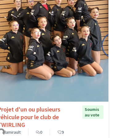
Projet d'un ou plusieurs
Soumis
au vote
véhicule pour le club de
TWIRLING
lamirault
0
9