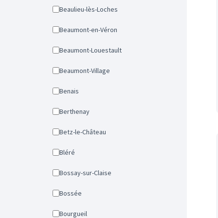
Beaulieu-lès-Loches
Beaumont-en-Véron
Beaumont-Louestault
Beaumont-Village
Benais
Berthenay
Betz-le-Château
Bléré
Bossay-sur-Claise
Bossée
Bourgueil