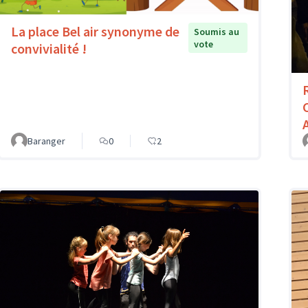
La place Bel air synonyme de
Soumis au
vote
convivialité !
Baranger
0
2