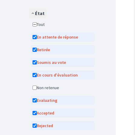
État
Tout
En attente de réponse
Retirée
Soumis au vote
En cours d'évaluation
Non retenue
Evaluating
Accepted
Rejected