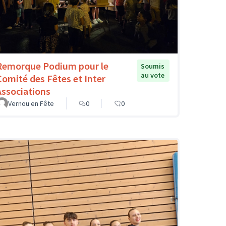
Remorque Podium pour le
Soumis
au vote
Comité des Fêtes et Inter
Associations
Vernou en Fête
0
0