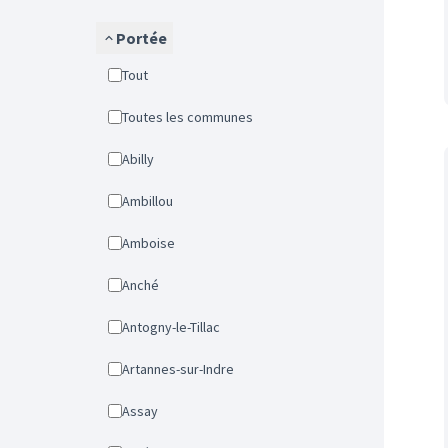
Portée
Tout
Toutes les communes
Abilly
Ambillou
Amboise
Anché
Antogny-le-Tillac
Artannes-sur-Indre
Assay