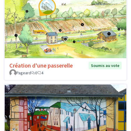
Création d'une passerelle
Soumis au vote
Pageard
0
4