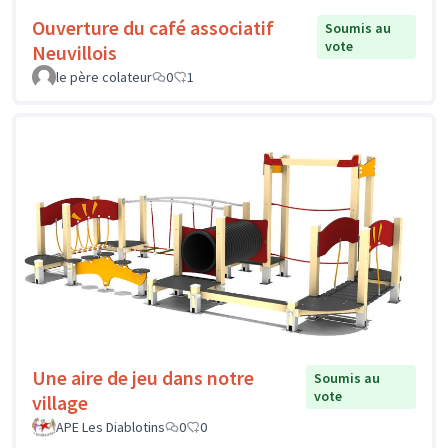
Ouverture du café associatif
Soumis au
vote
Neuvillois
le père colateur
0
1
Une aire de jeu dans notre
Soumis au
vote
village
APE Les Diablotins
0
0