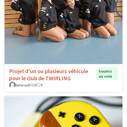
Projet d'un ou plusieurs véhicule
Soumis
au vote
pour le club de TWIRLING
lamirault
0
9