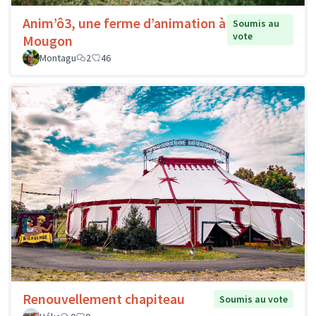
Anim’ô3, une ferme d’animation à
Soumis au
vote
Mougon
Montagu
2
46
Renouvellement chapiteau
Soumis au vote