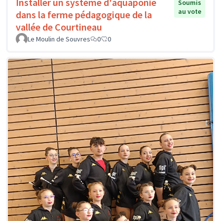
Installer un système d'aquaponie
Soumis
au vote
dans la ferme pédagogique de la
vallée de Courtineau
Le Moulin de Souvres
0
0