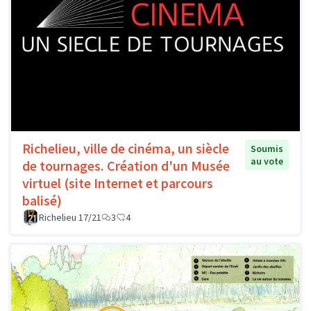
Richelieu, ville de cinéma, un siècle
Soumis
au vote
de tournages. Création d'un Musée
virtuel (site Internet et parcours
balisé)
Richelieu 17/21
3
4