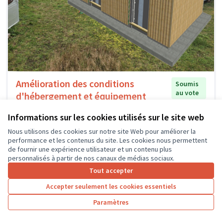
Amélioration des conditions
Soumis
au vote
d'hébergement et équipement
cirque
Informations sur les cookies utilisés sur le site web
Héka
0
0
Nous utilisons des cookies sur notre site Web pour améliorer la
performance et les contenus du site. Les cookies nous permettent
de fournir une expérience utilisateur et un contenu plus
personnalisés à partir de nos canaux de médias sociaux.
Tout accepter
Accepter seulement les cookies essentiels
Paramètres