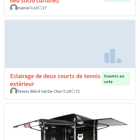
lieu socio culturel)
mairie
10
27
Eclairage de deux courts de tennis
Soumis au
vote
extérieur
Tennis Bléré Val De Cher
29
72