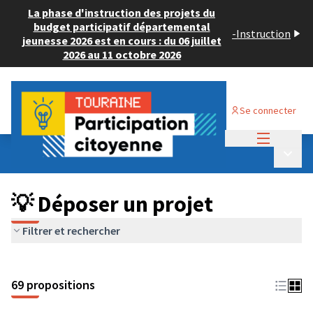
La phase d'instruction des projets du
budget participatif départemental
-
Instruction
jeunesse 2026 est en cours : du 06 juillet
2026 au 11 octobre 2026
Se connecter
Menu princi
Budget Participatif ADULTE 2024
/
Menu p
💡 Déposer un projet
💡 Déposer un projet
Filtrer et rechercher
69 propositions