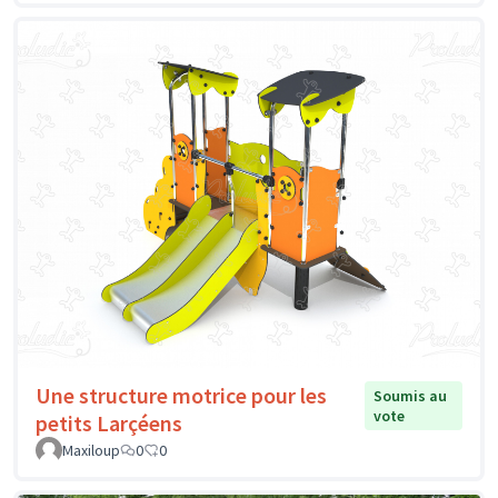
Une structure motrice pour les
Soumis au
vote
petits Larçéens
Maxiloup
0
0