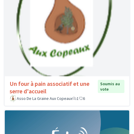
Un four à pain associatif et une
Soumis au
vote
serre d'accueil
Asso De La Graine Aux Copeaux
1
6