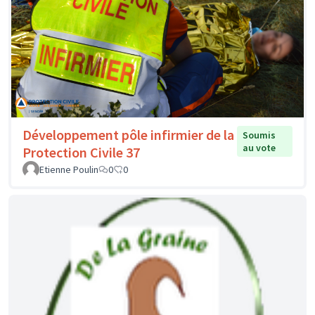
Développement pôle infirmier de la
Soumis
au vote
Protection Civile 37
Etienne Poulin
0
0