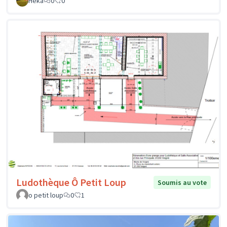
Héka
0
0
Ludothèque Ô Petit Loup
Soumis au vote
o petit loup
0
1