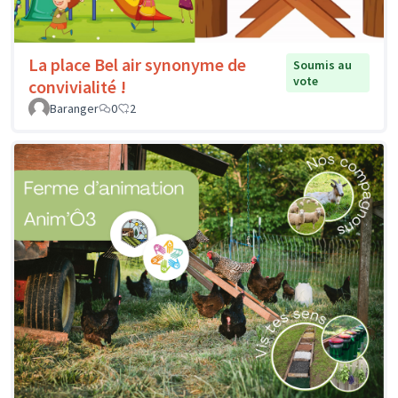
La place Bel air synonyme de
Soumis au
vote
convivialité !
Baranger
0
2