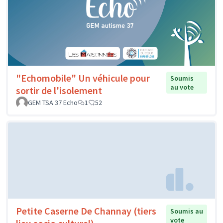
"Echomobile" Un véhicule pour
Soumis
au vote
sortir de l'isolement
GEM TSA 37 Echo
1
52
Petite Caserne De Channay (tiers
Soumis au
vote