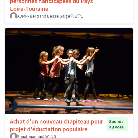
personnes handicapées du Pays
Loire-Touraine.
ADMR- Bertrand Besse Saige
2
1
Achat d'un nouveau chapiteau pour
Soumis
au vote
projet d'éductation populaire
Fouxfeuxrieux
0
0