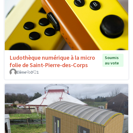
Ludothèque numérique à la micro
Soumis
au vote
folie de Saint-Pierre-des-Corps
Elène
0
1