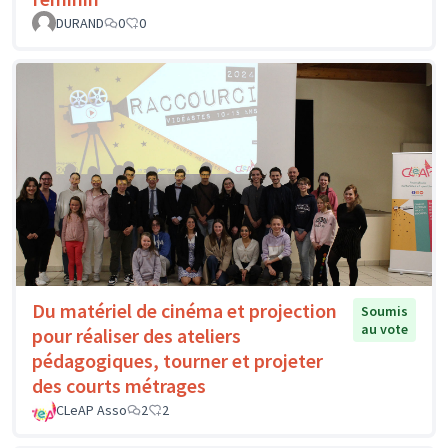
DURAND
0
0
Du matériel de cinéma et projection
Soumis
au vote
pour réaliser des ateliers
pédagogiques, tourner et projeter
des courts métrages
CLeAP Asso
2
2