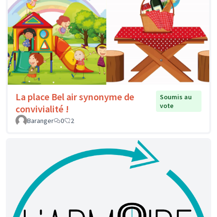
La place Bel air synonyme de
Soumis au
vote
convivialité !
Baranger
0
2