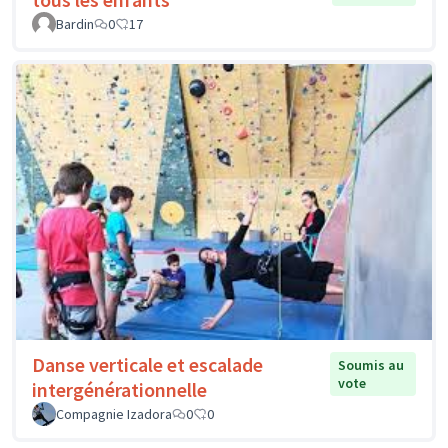
Bardin
0
17
Danse verticale et escalade
Soumis au
vote
intergénérationnelle
Compagnie Izadora
0
0