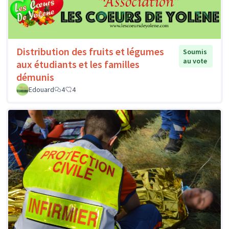
Distribution des fruits et légumes
Soumis
au vote
aux étudiants et les familles
démunis
Edouard
4
4