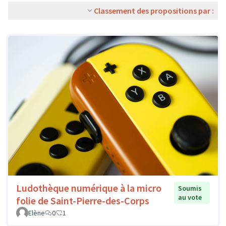
Classement des propositions par :
Ludothèque numérique à la micro
Soumis
au vote
folie de Saint-Pierre-des-Corps
Elène
0
1