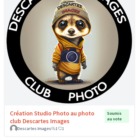
Création Studio Photo au photo
Soumis
au vote
club Descartes Images
Descartes Images
1
1