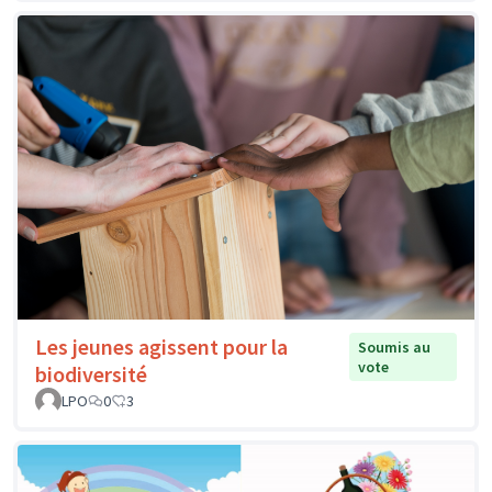
Les jeunes agissent pour la
Soumis au
vote
biodiversité
LPO
0
3