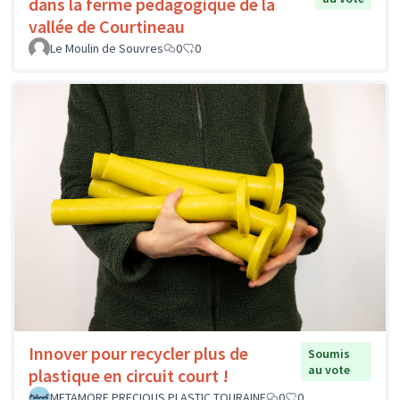
dans la ferme pédagogique de la
vallée de Courtineau
Le Moulin de Souvres
0
0
Innover pour recycler plus de
Soumis
au vote
plastique en circuit court !
METAMORF PRECIOUS PLASTIC TOURAINE
0
0