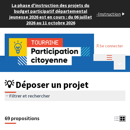
La phase d'instruction des projets du
budget participatif départemental
-
Instruction
jeunesse 2026 est en cours : du 06 juillet
2026 au 11 octobre 2026
Se connecter
Menu princi
Budget Participatif ADULTE 2024
/
Menu p
💡 Déposer un projet
💡 Déposer un projet
Filtrer et rechercher
69 propositions