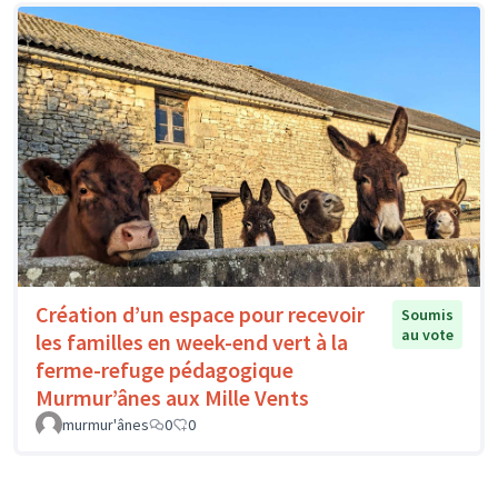
Création d’un espace pour recevoir
Soumis
au vote
les familles en week-end vert à la
ferme-refuge pédagogique
Murmur’ânes aux Mille Vents
murmur'ânes
0
0