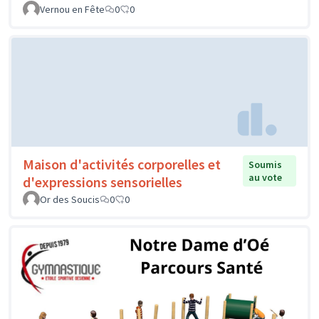
Vernou en Fête
0
0
Maison d'activités corporelles et
Soumis
au vote
d'expressions sensorielles
Or des Soucis
0
0