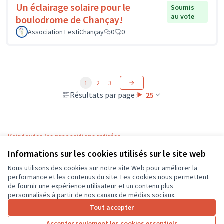
Un éclairage solaire pour le
Soumis
au vote
boulodrome de Chançay!
Association FestiChançay
0
0
1
2
3
Résultats par page :
25
Voir toutes les propositions retirées
Informations sur les cookies utilisés sur le site web
Nous utilisons des cookies sur notre site Web pour améliorer la
Conditions d'utilisation
performance et les contenus du site. Les cookies nous permettent
Paramètres des cookies
de fournir une expérience utilisateur et un contenu plus
CD37 sur X
CD37 sur Facebook
CD37 sur Instagram
CD37 sur YouTube
personnalisés à partir de nos canaux de médias sociaux.
(Lien externe)
(Lien externe)
(Lien externe)
(Lien externe)
Tout accepter
Accepter seulement les cookies essentiels