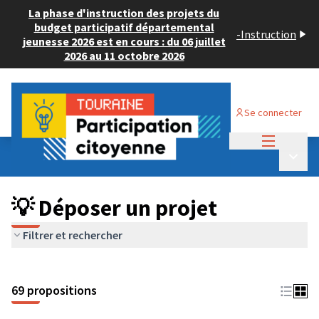
La phase d'instruction des projets du
budget participatif départemental
-
Instruction
jeunesse 2026 est en cours : du 06 juillet
2026 au 11 octobre 2026
Se connecter
Menu princi
Budget Participatif ADULTE 2024
/
Menu p
💡 Déposer un projet
💡 Déposer un projet
Filtrer et rechercher
69 propositions