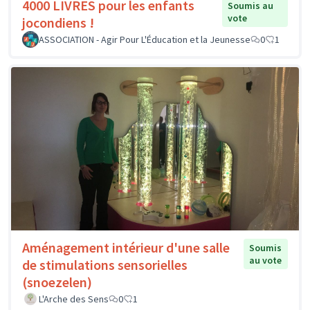
4000 LIVRES pour les enfants
Soumis au
vote
jocondiens !
ASSOCIATION - Agir Pour L'Éducation et la Jeunesse
0
1
Aménagement intérieur d'une salle
Soumis
au vote
de stimulations sensorielles
(snoezelen)
L'Arche des Sens
0
1