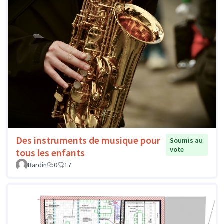
Des instruments de musique pour
Soumis au
vote
tous les enfants
Bardin
0
17