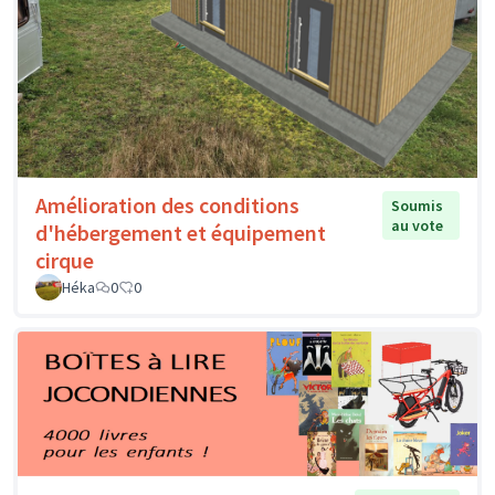
Amélioration des conditions
Soumis
au vote
d'hébergement et équipement
cirque
Héka
0
0