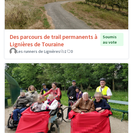
Des parcours de trail permanents à
Soumis
au vote
Lignières de Touraine
Les runners de Lignières
1
0