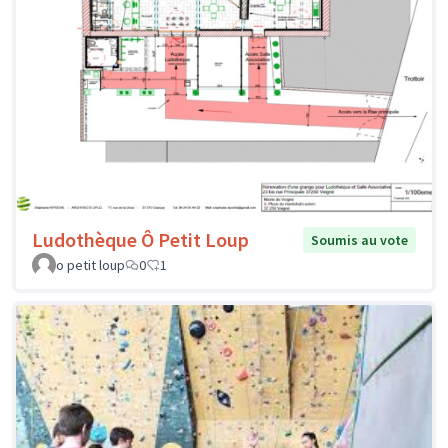
Ludothèque Ô Petit Loup
Soumis au vote
o petit loup
0
1