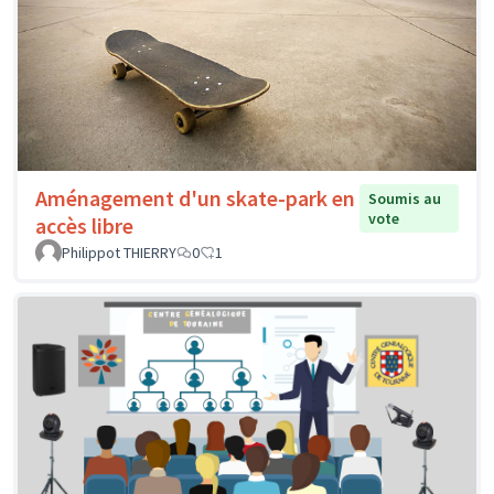
Aménagement d'un skate-park en
Soumis au
vote
accès libre
Philippot THIERRY
0
1