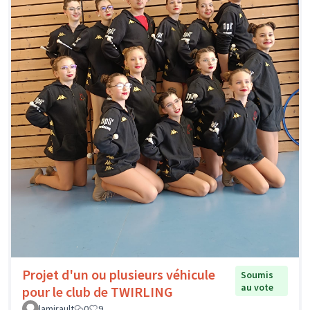
Projet d'un ou plusieurs véhicule
Soumis
au vote
pour le club de TWIRLING
lamirault
0
9