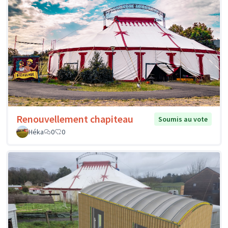
Renouvellement chapiteau
Soumis au vote
Héka
0
0