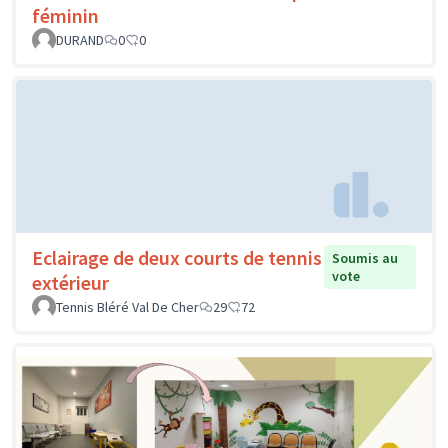
féminin
DURAND
0
0
Eclairage de deux courts de tennis
Soumis au
vote
extérieur
Tennis Bléré Val De Cher
29
72