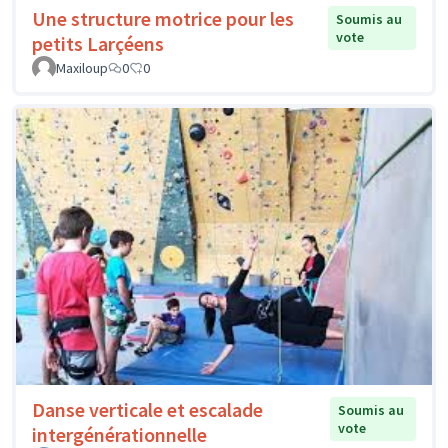
Une structure motrice pour les
Soumis au
vote
petits Larçéens
Maxiloup
0
0
Danse verticale et escalade
Soumis au
vote
intergénérationnelle