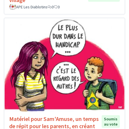
APE Les Diablotins
0
0
Matériel pour Sam'Amuse, un temps
Soumis
au vote
de répit pour les parents, en créant