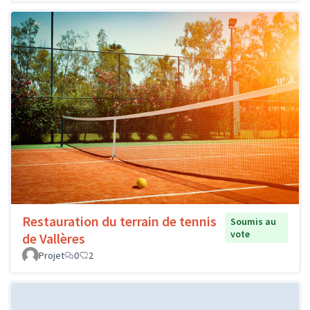
Restauration du terrain de tennis
Soumis au
vote
de Vallères
Projet
0
2