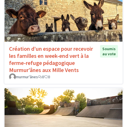
Création d’un espace pour recevoir
Soumis
au vote
les familles en week-end vert à la
ferme-refuge pédagogique
Murmur’ânes aux Mille Vents
murmur'ânes
0
0