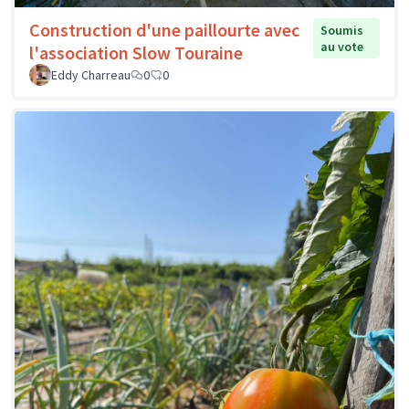
Construction d'une paillourte avec
Soumis
au vote
l'association Slow Touraine
Eddy Charreau
0
0