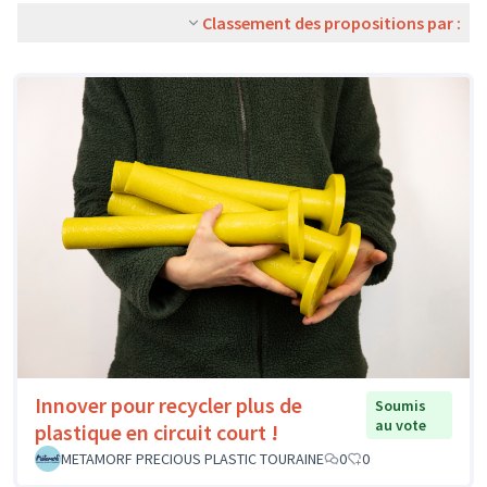
Classement des propositions par :
Innover pour recycler plus de
Soumis
au vote
plastique en circuit court !
METAMORF PRECIOUS PLASTIC TOURAINE
0
0