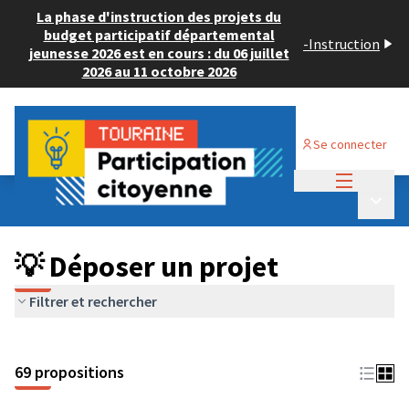
La phase d'instruction des projets du
budget participatif départemental
-
Instruction
jeunesse 2026 est en cours : du 06 juillet
2026 au 11 octobre 2026
Se connecter
Menu princi
Budget Participatif ADULTE 2024
/
Menu p
💡 Déposer un projet
💡 Déposer un projet
Filtrer et rechercher
69 propositions