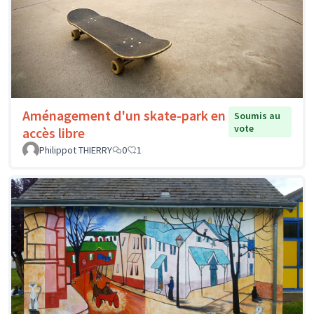
Aménagement d'un skate-park en
Soumis au
vote
accès libre
Philippot THIERRY
0
1