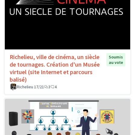
Richelieu, ville de cinéma, un siècle
Soumis
au vote
de tournages. Création d'un Musée
virtuel (site Internet et parcours
balisé)
Richelieu 17/21
3
4