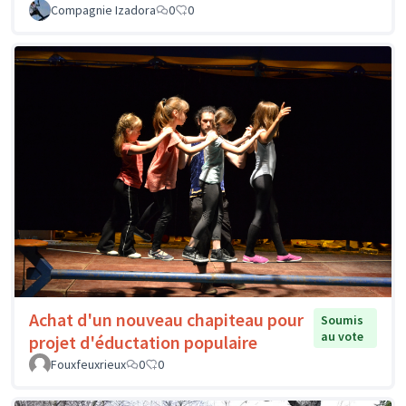
Compagnie Izadora
0
0
Achat d'un nouveau chapiteau pour
Soumis
au vote
projet d'éductation populaire
Fouxfeuxrieux
0
0