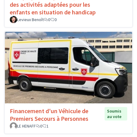
des activités adaptées pour les
enfants en situation de handicap
Levieux Benoît
0
0
Financement d'un Véhicule de
Soumis
au vote
Premiers Secours à Personnes
LE HENAFF
0
1