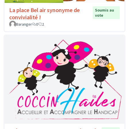
La place Bel air synonyme de
Soumis au
vote
convivialité !
Baranger
0
2