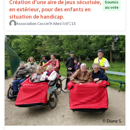
Création d'une aire de jeux sécurisée,
Soumis
au vote
en extérieur, pour des enfants en
situation de handicap.
Association Coccin'H Ailes
0
15