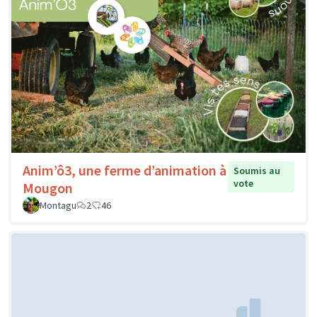
Anim’ô3, une ferme d’animation à
Soumis au
vote
Mougon
Montagu
2
46