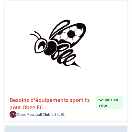
Besoins d'équipements sportifs
Soumis au
vote
pour Obee FC
Obee Football Club
3
91