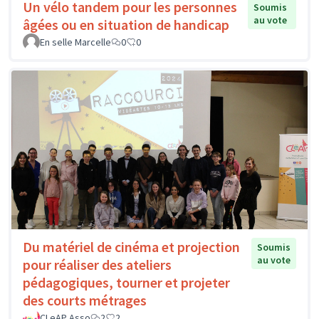
Un vélo tandem pour les personnes
Soumis
au vote
âgées ou en situation de handicap
En selle Marcelle
0
0
Du matériel de cinéma et projection
Soumis
au vote
pour réaliser des ateliers
pédagogiques, tourner et projeter
des courts métrages
CLeAP Asso
2
2