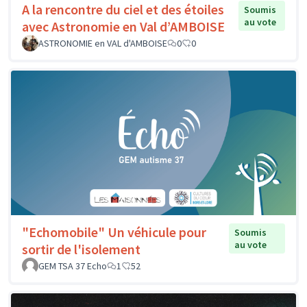
A la rencontre du ciel et des étoiles
Soumis
au vote
avec Astronomie en Val d’AMBOISE
ASTRONOMIE en VAL d'AMBOISE
0
0
"Echomobile" Un véhicule pour
Soumis
au vote
sortir de l'isolement
GEM TSA 37 Echo
1
52