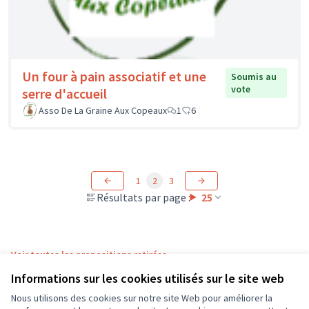
Un four à pain associatif et une
Soumis au
vote
serre d'accueil
Asso De La Graine Aux Copeaux
1
6
1
2
3
Résultats par page :
25
Voir toutes les propositions retirées
Informations sur les cookies utilisés sur le site web
Nous utilisons des cookies sur notre site Web pour améliorer la
Conditions d'utilisation