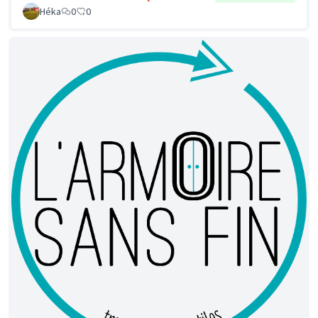
Héka
0
0