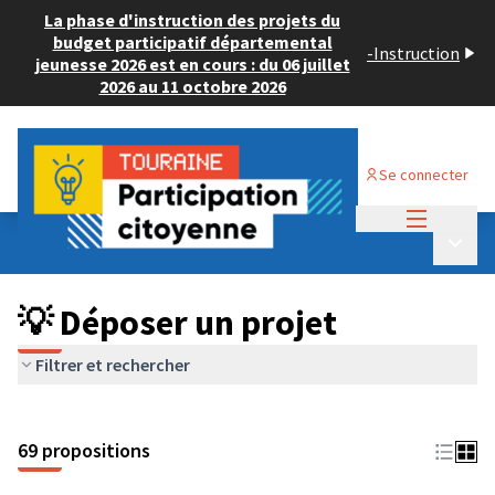
La phase d'instruction des projets du
budget participatif départemental
-
Instruction
jeunesse 2026 est en cours : du 06 juillet
2026 au 11 octobre 2026
Se connecter
Menu princi
Budget Participatif ADULTE 2024
/
Menu p
💡 Déposer un projet
💡 Déposer un projet
Filtrer et rechercher
69 propositions