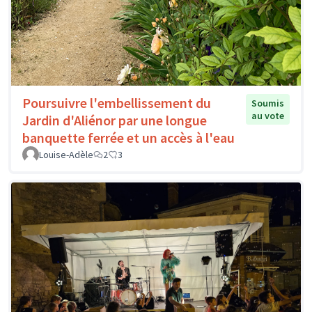
Poursuivre l'embellissement du
Soumis
au vote
Jardin d'Aliénor par une longue
banquette ferrée et un accès à l'eau
Louise-Adèle
2
3