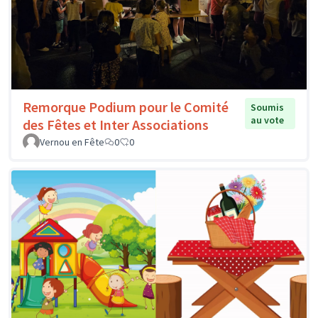
Remorque Podium pour le Comité
Soumis
au vote
des Fêtes et Inter Associations
Vernou en Fête
0
0