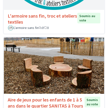
L'armoire sans fin, troc et ateliers
Soumis au
vote
textiles
L'armoire sans fin
0
0
Aire de jeux pour les enfants de 1 à 5
Soumis
au vote
ans dans le quartier SANITAS à Tours