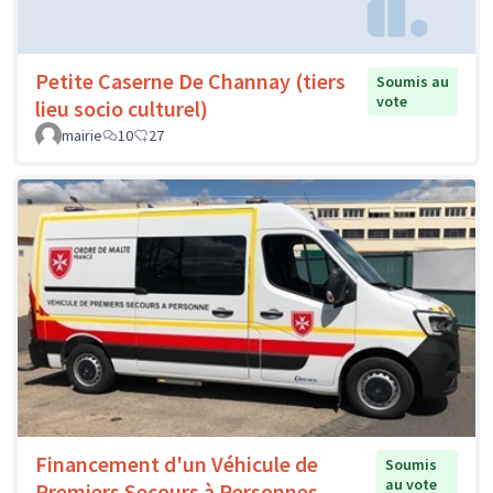
Petite Caserne De Channay (tiers
Soumis au
vote
lieu socio culturel)
mairie
10
27
Financement d'un Véhicule de
Soumis
au vote
Premiers Secours à Personnes