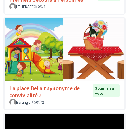
LE HENAFF
0
1
La place Bel air synonyme de
Soumis au
vote
convivialité !
Baranger
0
2