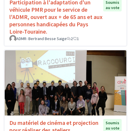
Participation à l'adaptation d'un
Soumis
au vote
véhicule PMR pour le service de
l'ADMR, ouvert aux + de 65 ans et aux
personnes handicapées du Pays
Loire-Touraine.
ADMR- Bertrand Besse Saige
2
1
Du matériel de cinéma et projection
Soumis
au vote
pour réaliser des ateliers