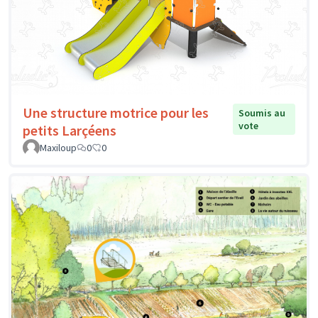
Une structure motrice pour les
Soumis au
vote
petits Larçéens
Maxiloup
0
0