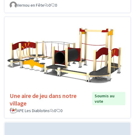
Vernou en Fête
0
0
Une aire de jeu dans notre
Soumis au
vote
village
APE Les Diablotins
0
0