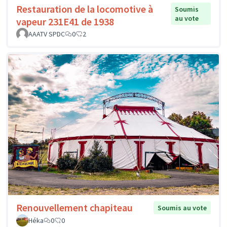
Restauration de la locomotive à
Soumis
au vote
vapeur 231E41 de 1938
AAATV SPDC
0
2
Renouvellement chapiteau
Soumis au vote
Héka
0
0