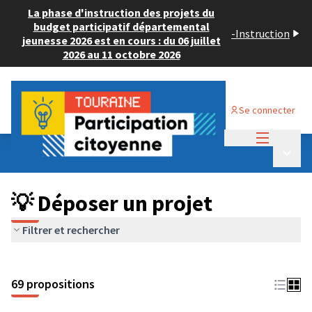
La phase d'instruction des projets du
budget participatif départemental
-
Instruction
jeunesse 2026 est en cours : du 06 juillet
2026 au 11 octobre 2026
Se connecter
Menu princi
Budget Participatif ADULTE 2024
/
Menu p
💡 Déposer un projet
💡 Déposer un projet
Filtrer et rechercher
69 propositions