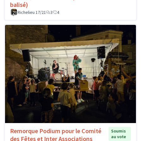
balisé)
Richelieu 17/21
3
4
Remorque Podium pour le Comité
Soumis
au vote
des Fêtes et Inter Associations