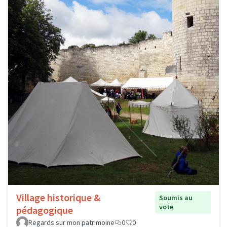
Village historique &
Soumis au
vote
pédagogique
Regards sur mon patrimoine
0
0