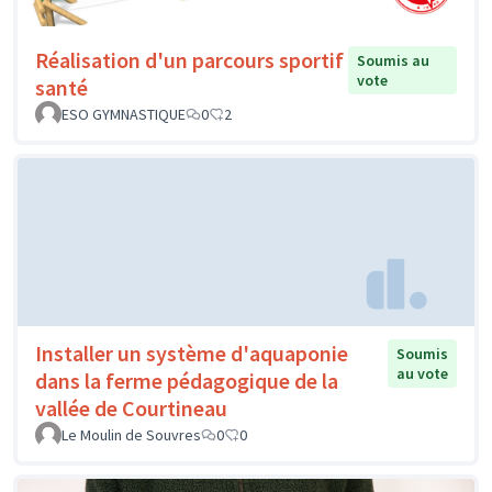
Réalisation d'un parcours sportif
Soumis au
vote
santé
ESO GYMNASTIQUE
0
2
Installer un système d'aquaponie
Soumis
au vote
dans la ferme pédagogique de la
vallée de Courtineau
Le Moulin de Souvres
0
0