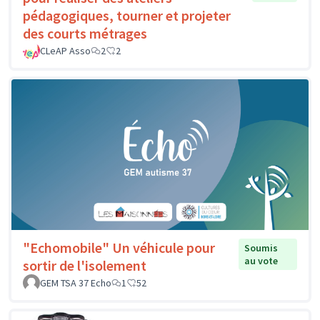
pédagogiques, tourner et projeter
des courts métrages
CLeAP Asso
2
2
"Echomobile" Un véhicule pour
Soumis
au vote
sortir de l'isolement
GEM TSA 37 Echo
1
52