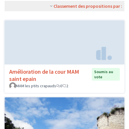
Classement des propositions par :
Amélioration de la cour MAM
Soumis au
vote
saint epain
MAM les ptits crapauds
0
2