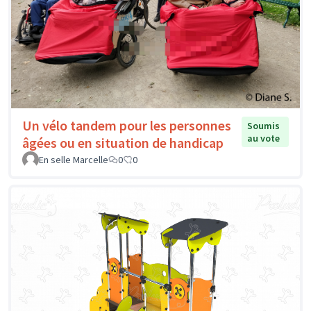
Un vélo tandem pour les personnes
Soumis
au vote
âgées ou en situation de handicap
En selle Marcelle
0
0