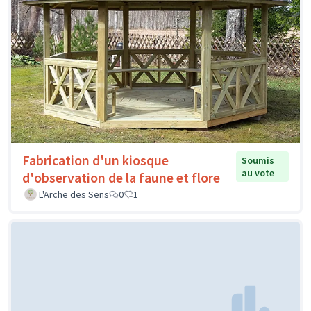
Fabrication d'un kiosque
Soumis
au vote
d'observation de la faune et flore
L'Arche des Sens
0
1