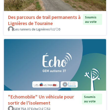
Des parcours de trail permanents à
Soumis
au vote
Lignières de Touraine
Les runners de Lignières
1
0
"Echomobile" Un véhicule pour
Soumis
au vote
sortir de l'isolement
GEM TSA 37 Echo
1
52