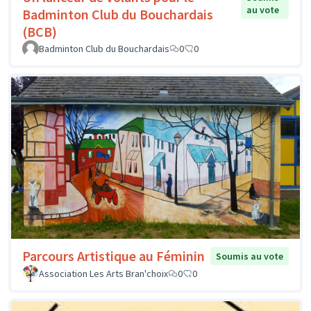
au vote
Badminton Club du Bouchardais
(BCB)
Badminton Club du Bouchardais
0
0
Parcours Artistique au Féminin
Soumis au vote
Association Les Arts Bran'choix
0
0