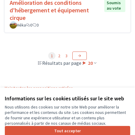
Amélioration des conditions
Soumis
au vote
d'hébergement et équipement
cirque
Héka
0
0
1
2
3
Résultats par page :
20
Voir toutes les propositions retirées
Informations sur les cookies utilisés sur le site web
Nous utilisons des cookies sur notre site Web pour améliorer la
Conditions d'utilisation
performance et les contenus du site. Les cookies nous permettent
Paramètres des cookies
de fournir une expérience utilisateur et un contenu plus
CD37 sur X
CD37 sur Facebook
CD37 sur Instagram
CD37 sur YouTube
personnalisés à partir de nos canaux de médias sociaux.
(Lien externe)
(Lien externe)
(Lien externe)
(Lien externe)
Tout accepter