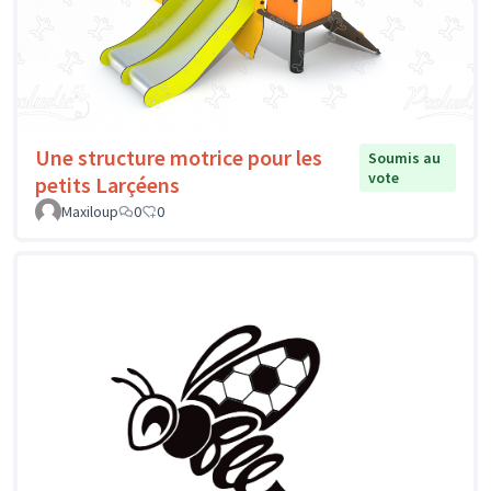
Une structure motrice pour les
Soumis au
vote
petits Larçéens
Maxiloup
0
0