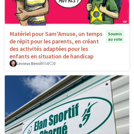
Matériel pour Sam'Amuse, un temps
Soumis
au vote
de répit pour les parents, en créant
des activités adaptées pour les
enfants en situation de handicap
Levieux Benoît
0
0