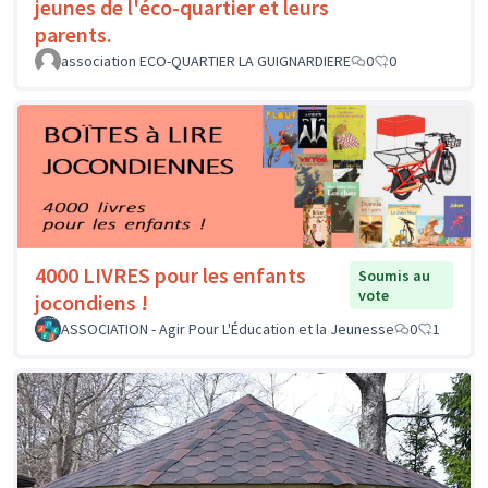
jeunes de l'éco-quartier et leurs
parents.
association ECO-QUARTIER LA GUIGNARDIERE
0
0
4000 LIVRES pour les enfants
Soumis au
vote
jocondiens !
ASSOCIATION - Agir Pour L'Éducation et la Jeunesse
0
1