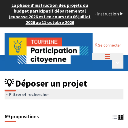
La phase d'instruction des projets du
budget participatif départemental
-
Instruction
jeunesse 2026 est en cours : du 06 juillet
2026 au 11 octobre 2026
Se connecter
Menu princi
Budget Participatif ADULTE 2024
/
Menu p
💡 Déposer un projet
💡 Déposer un projet
Filtrer et rechercher
69 propositions