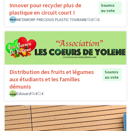
Innover pour recycler plus de
Soumis
au vote
plastique en circuit court !
METAMORF PRECIOUS PLASTIC TOURAINE
0
0
Distribution des fruits et légumes
Soumis
au vote
aux étudiants et les familles
démunis
Edouard
4
4