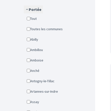
Portée
Tout
Toutes les communes
Abilly
Ambillou
Amboise
Anché
Antogny-le-Tillac
Artannes-sur-Indre
Assay