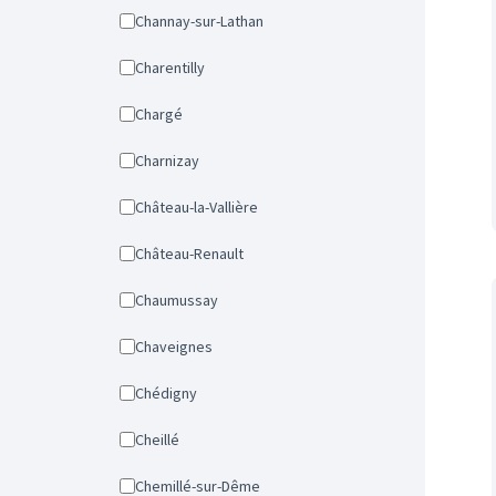
Channay-sur-Lathan
Charentilly
Chargé
Charnizay
Château-la-Vallière
Château-Renault
Chaumussay
Chaveignes
Chédigny
Cheillé
Chemillé-sur-Dême