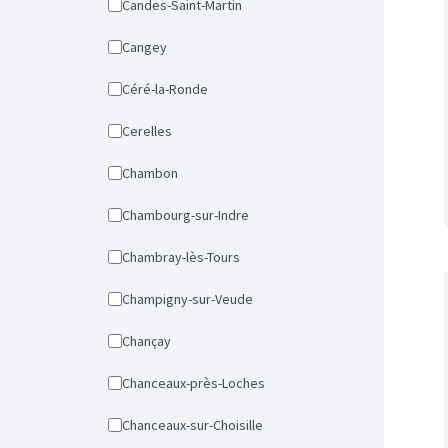
Candes-Saint-Martin
Cangey
Céré-la-Ronde
Cerelles
Chambon
Chambourg-sur-Indre
Chambray-lès-Tours
Champigny-sur-Veude
Chançay
Chanceaux-près-Loches
Chanceaux-sur-Choisille