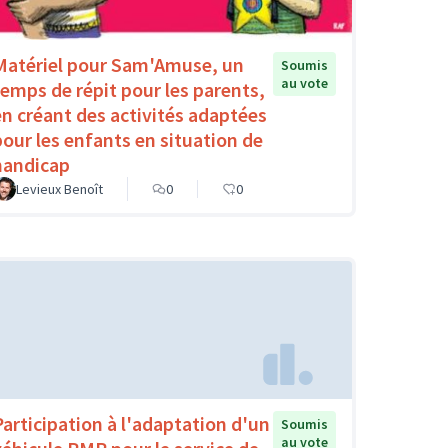
Matériel pour Sam'Amuse, un
Soumis
au vote
temps de répit pour les parents,
en créant des activités adaptées
pour les enfants en situation de
handicap
Levieux Benoît
0
0
Participation à l'adaptation d'un
Soumis
au vote