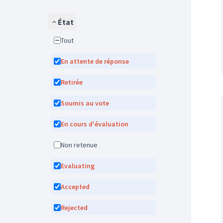
État
Tout
En attente de réponse
Retirée
Soumis au vote
En cours d'évaluation
Non retenue
Evaluating
Accepted
Rejected