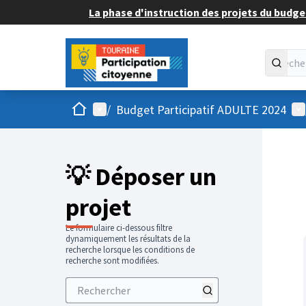
La phase d'instruction des projets du budget
Accueil
Menu principal
Me
/
Budget Participatif ADULTE 2024
💡 Déposer un
projet
Le formulaire ci-dessous filtre
dynamiquement les résultats de la
recherche lorsque les conditions de
recherche sont modifiées.