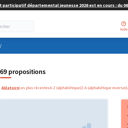
 participatif départemental jeunesse 2026 est en cours : du 06 
Aide
nu utilisateur
/
69 propositions
Aléatoire
Les plus récentes
A-Z (alphabétique)
Z-A (alphabétique inverse)