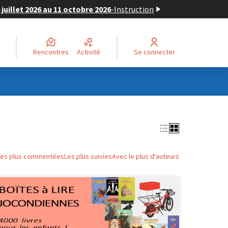
juillet 2026 au 11 octobre 2026
-
Instruction
Rencontres
Activité
Se connecter
Les plus commentées
Les plus suivies
Avec le plus d'auteurs