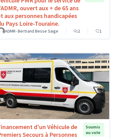
véhicule PMR pour le service de
l'ADMR, ouvert aux + de 65 ans
et aux personnes handicapées
du Pays Loire-Touraine.
ADMR- Bertrand Besse Saige
2
1
Financement d'un Véhicule de
Soumis
au vote
Premiers Secours à Personnes