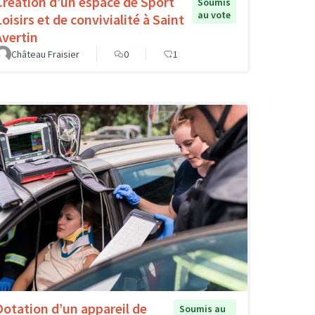
Création d’un espace de Sport
Soumis
au vote
oisirs et de convivialité à Saint
Avertin
Château Fraisier
0
1
Dotation d’un appareil de
Soumis au