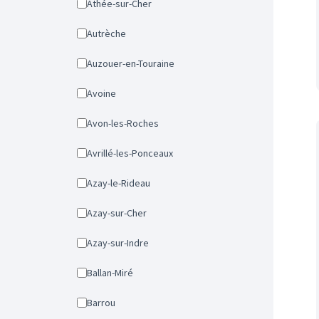
Athée-sur-Cher
Autrèche
Auzouer-en-Touraine
Avoine
Avon-les-Roches
Avrillé-les-Ponceaux
Azay-le-Rideau
Azay-sur-Cher
Azay-sur-Indre
Ballan-Miré
Barrou