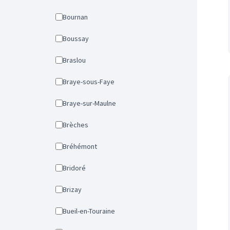
Bournan
Boussay
Braslou
Braye-sous-Faye
Braye-sur-Maulne
Brèches
Bréhémont
Bridoré
Brizay
Bueil-en-Touraine