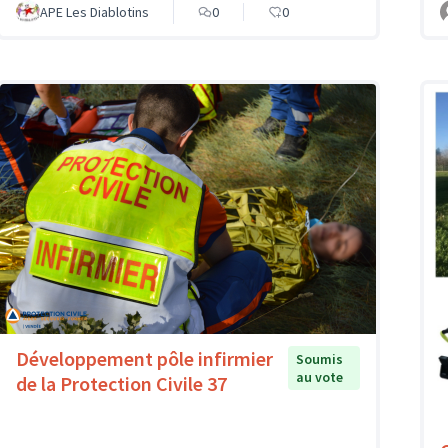
APE Les Diablotins
0
0
Développement pôle infirmier
Soumis
au vote
de la Protection Civile 37