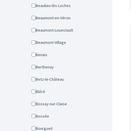
Beaulieu-lès-Loches
Beaumont-en-Véron
Beaumont-Louestault
Beaumont-Village
Benais
Berthenay
Betz-le-Château
Bléré
Bossay-sur-Claise
Bossée
Bourgueil