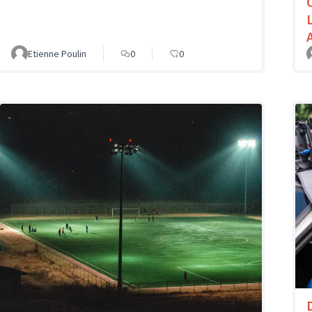
L
Etienne Poulin
0
0