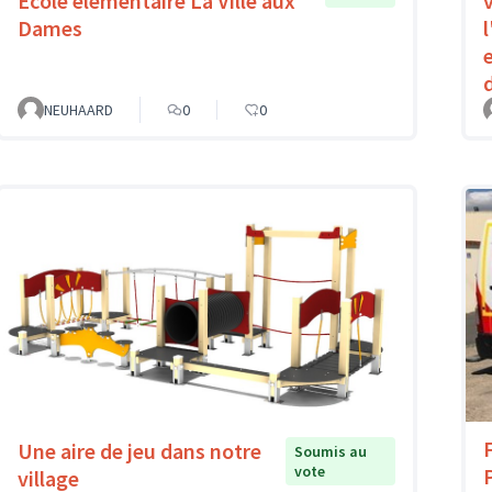
Ecole élémentaire La Ville aux
Dames
NEUHAARD
0
0
Une aire de jeu dans notre
Soumis au
vote
village