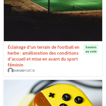
Éclairage d'un terrain de football en
Soumis
au vote
herbe : amélioration des conditions
d'accueil et mise en avant du sport
féminin
DURAND
0
0