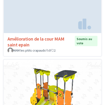
Amélioration de la cour MAM
Soumis au
vote
saint epain
MAM les ptits crapauds
0
2