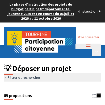
La phase d'instruction des projets du
budget participatif départemental
-
Instruction
jeunesse 2026 est en cours : du 06 juillet
2026 au 11 octobre 2026
Se connecter
Menu princi
Budget Participatif ADULTE 2024
/
Menu p
💡 Déposer un projet
💡 Déposer un projet
Filtrer et rechercher
69 propositions