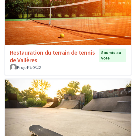
Restauration du terrain de tennis
Soumis au
vote
de Vallères
Projet
0
2