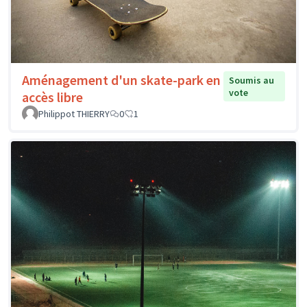
Aménagement d'un skate-park en
Soumis au
vote
accès libre
Philippot THIERRY
0
1