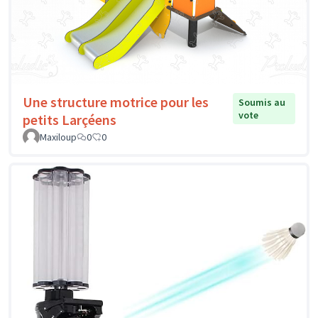
Une structure motrice pour les
Soumis au
vote
petits Larçéens
Maxiloup
0
0