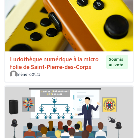
Ludothèque numérique à la micro
Soumis
au vote
folie de Saint-Pierre-des-Corps
Elène
0
1