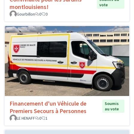
vote
montlouisiens!
Gourbillon
0
0
Financement d'un Véhicule de
Soumis
au vote
Premiers Secours à Personnes
LE HENAFF
0
1