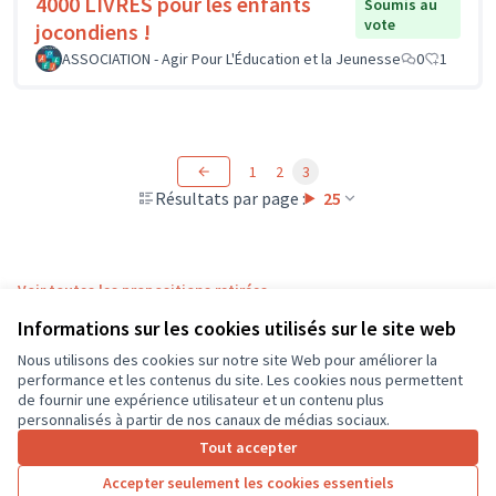
4000 LIVRES pour les enfants
Soumis au
vote
jocondiens !
ASSOCIATION - Agir Pour L'Éducation et la Jeunesse
0
1
1
2
3
Résultats par page :
25
Voir toutes les propositions retirées
Informations sur les cookies utilisés sur le site web
Nous utilisons des cookies sur notre site Web pour améliorer la
Conditions d'utilisation
performance et les contenus du site. Les cookies nous permettent
Paramètres des cookies
de fournir une expérience utilisateur et un contenu plus
CD37 sur X
CD37 sur Facebook
CD37 sur Instagram
CD37 sur YouTube
personnalisés à partir de nos canaux de médias sociaux.
(Lien externe)
(Lien externe)
(Lien externe)
(Lien externe)
Tout accepter
Accepter seulement les cookies essentiels