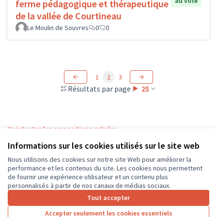
au vote
ferme pédagogique et thérapeutique
de la vallée de Courtineau
Le Moulin de Souvres
0
0
1
2
3
Résultats par page :
25
Voir toutes les propositions retirées
Informations sur les cookies utilisés sur le site web
Nous utilisons des cookies sur notre site Web pour améliorer la
Conditions d'utilisation
performance et les contenus du site. Les cookies nous permettent
Paramètres des cookies
de fournir une expérience utilisateur et un contenu plus
CD37 sur X
CD37 sur Facebook
CD37 sur Instagram
CD37 sur YouTube
personnalisés à partir de nos canaux de médias sociaux.
(Lien externe)
(Lien externe)
(Lien externe)
(Lien externe)
Tout accepter
Accepter seulement les cookies essentiels