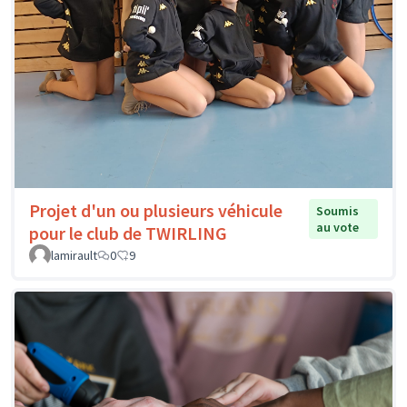
Projet d'un ou plusieurs véhicule
Soumis
au vote
pour le club de TWIRLING
lamirault
0
9