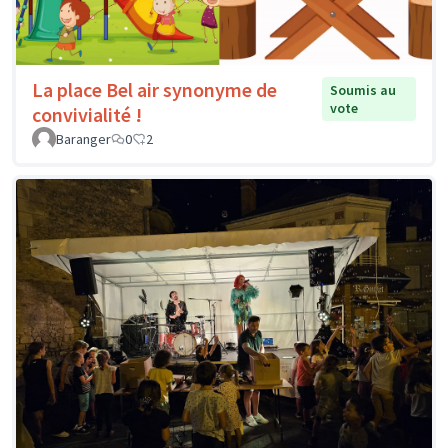
La place Bel air synonyme de
Soumis au
vote
convivialité !
Baranger
0
2