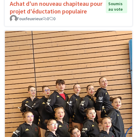
Achat d'un nouveau chapiteau pour
Soumis
au vote
projet d'éductation populaire
Fouxfeuxrieux
0
0