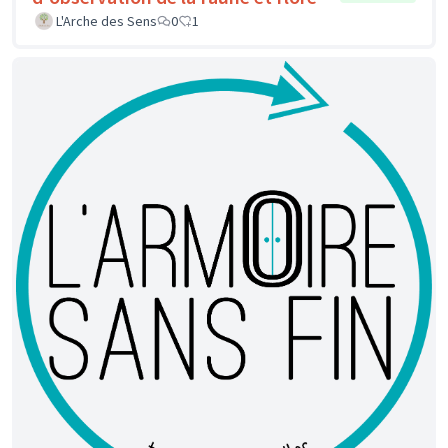
L'Arche des Sens
0
1