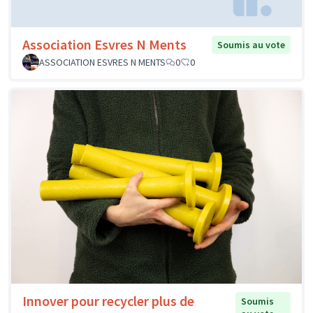
Association Esvres N Ments
Soumis au vote
ASSOCIATION ESVRES N MENTS
0
0
Innover pour recycler plus de
Soumis