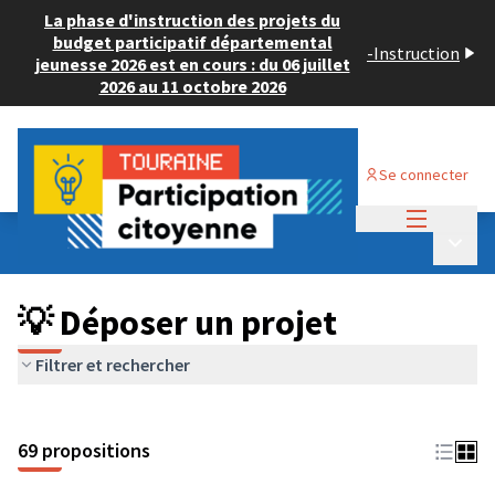
La phase d'instruction des projets du
budget participatif départemental
-
Instruction
jeunesse 2026 est en cours : du 06 juillet
2026 au 11 octobre 2026
Se connecter
Menu princi
Budget Participatif ADULTE 2024
/
Menu p
💡 Déposer un projet
💡 Déposer un projet
Filtrer et rechercher
69 propositions