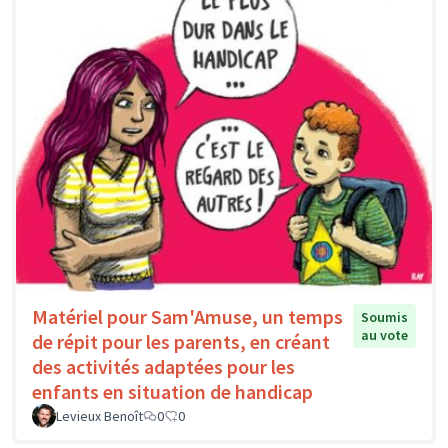
Matériel pour Sam'Amuse, un temps
Soumis
au vote
de répit pour les parents, en créant
des activités adaptées pour les
enfants en situation de handicap
Levieux Benoît
0
0