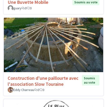
Une Buvette Mobile
Soumis au vote
guary
0
0
Construction d'une paillourte avec
Soumis
au vote
l'association Slow Touraine
Eddy Charreau
0
0