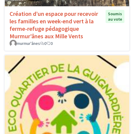
Création d’un espace pour recevoir
Soumis
au vote
les familles en week-end vert à la
ferme-refuge pédagogique
Murmur’ânes aux Mille Vents
murmur'ânes
0
0