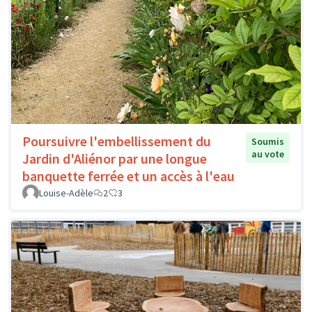
Poursuivre l'embellissement du
Soumis
au vote
Jardin d'Aliénor par une longue
banquette ferrée et un accès à l'eau
Louise-Adèle
2
3