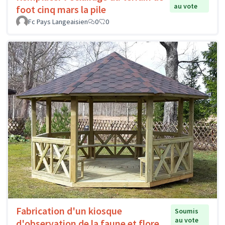
au vote
foot cinq mars la pile
Fc Pays Langeaisien
0
0
Fabrication d'un kiosque
Soumis
au vote
d'observation de la faune et flore