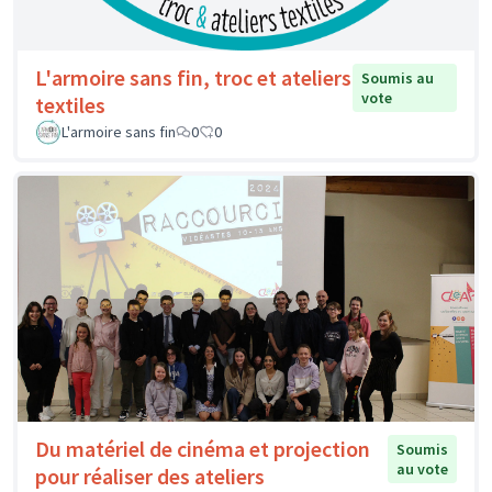
L'armoire sans fin, troc et ateliers
Soumis au
vote
textiles
L'armoire sans fin
0
0
Du matériel de cinéma et projection
Soumis
au vote
pour réaliser des ateliers