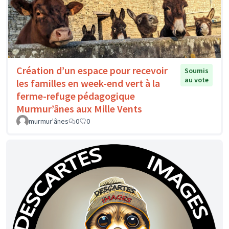
Création d’un espace pour recevoir
Soumis
au vote
les familles en week-end vert à la
ferme-refuge pédagogique
Murmur’ânes aux Mille Vents
murmur'ânes
0
0