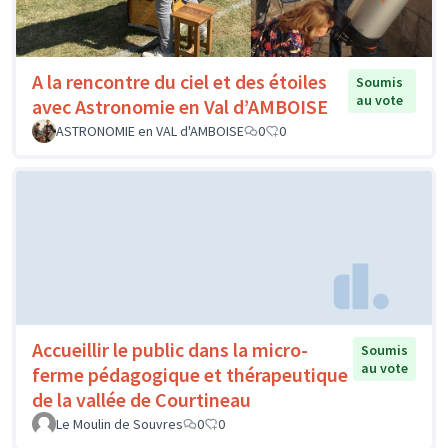
A la rencontre du ciel et des étoiles
Soumis
au vote
avec Astronomie en Val d’AMBOISE
ASTRONOMIE en VAL d'AMBOISE
0
0
Accueillir le public dans la micro-
Soumis
au vote
ferme pédagogique et thérapeutique
de la vallée de Courtineau
Le Moulin de Souvres
0
0