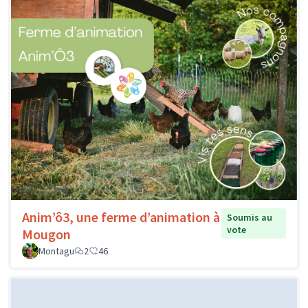
Anim’ô3, une ferme d’animation à
Soumis au
vote
Mougon
Montagu
2
46