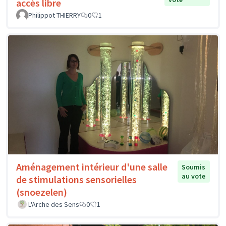
accès libre
Philippot THIERRY
0
1
Aménagement intérieur d'une salle
Soumis
au vote
de stimulations sensorielles
(snoezelen)
L'Arche des Sens
0
1