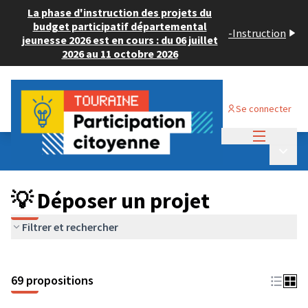
La phase d'instruction des projets du
budget participatif départemental
-
Instruction
jeunesse 2026 est en cours : du 06 juillet
2026 au 11 octobre 2026
Se connecter
Menu princi
Budget Participatif ADULTE 2024
/
Menu p
💡 Déposer un projet
💡 Déposer un projet
Filtrer et rechercher
69 propositions