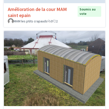
Amélioration de la cour MAM
Soumis au
vote
saint epain
MAM les ptits crapauds
0
2