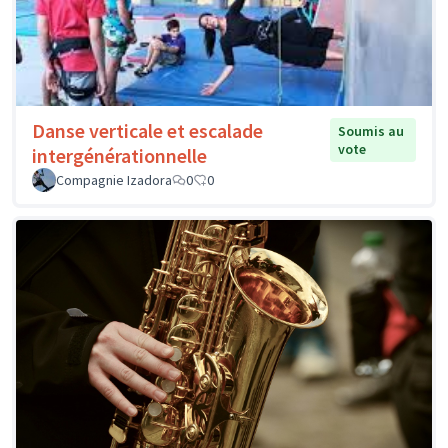
Danse verticale et escalade
Soumis au
vote
intergénérationnelle
Compagnie Izadora
0
0