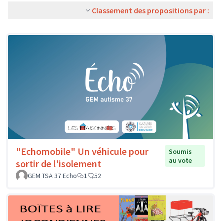
Classement des propositions par :
"Echomobile" Un véhicule pour
Soumis
au vote
sortir de l'isolement
GEM TSA 37 Echo
1
52