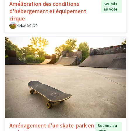
Amélioration des conditions
Soumis
au vote
d'hébergement et équipement
cirque
Héka
0
0
Aménagement d'un skate-park en
Soumis au
vote