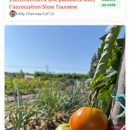
au vote
l'association Slow Touraine
Eddy Charreau
0
0