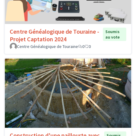
Centre Généalogique de Touraine -
Soumis
au vote
Projet Captation 2024
Centre Généalogique de Touraine
0
0
Construction d'une paillourte avec
Soumis