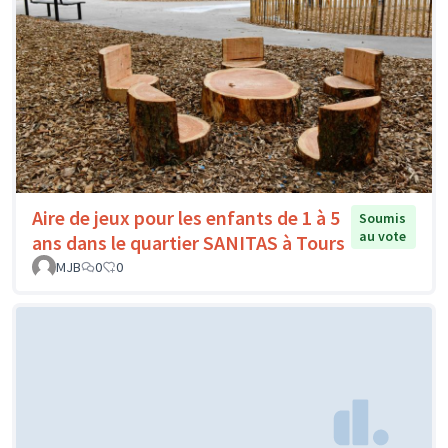
Aire de jeux pour les enfants de 1 à 5
Soumis
au vote
ans dans le quartier SANITAS à Tours
MJB
0
0