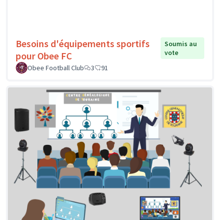
Besoins d'équipements sportifs
Soumis au
vote
pour Obee FC
Obee Football Club
3
91