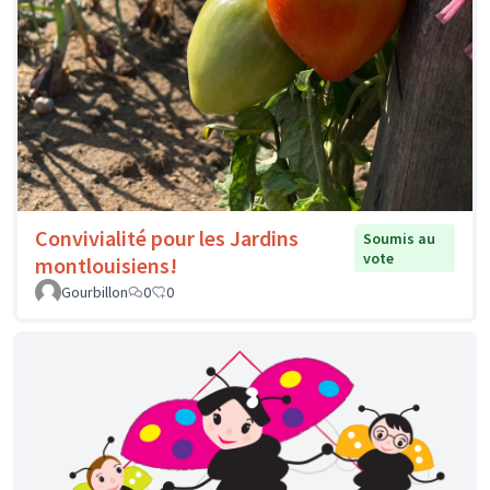
Convivialité pour les Jardins
Soumis au
vote
montlouisiens!
Gourbillon
0
0