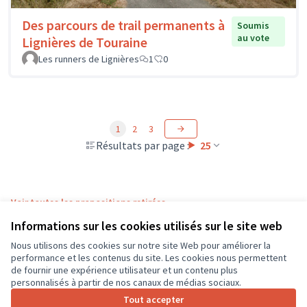
Des parcours de trail permanents à
Soumis
au vote
Lignières de Touraine
Les runners de Lignières
1
0
1
2
3
Résultats par page :
25
Voir toutes les propositions retirées
Informations sur les cookies utilisés sur le site web
Nous utilisons des cookies sur notre site Web pour améliorer la
Conditions d'utilisation
performance et les contenus du site. Les cookies nous permettent
Paramètres des cookies
de fournir une expérience utilisateur et un contenu plus
CD37 sur X
CD37 sur Facebook
CD37 sur Instagram
CD37 sur YouTube
personnalisés à partir de nos canaux de médias sociaux.
(Lien externe)
(Lien externe)
(Lien externe)
(Lien externe)
Tout accepter