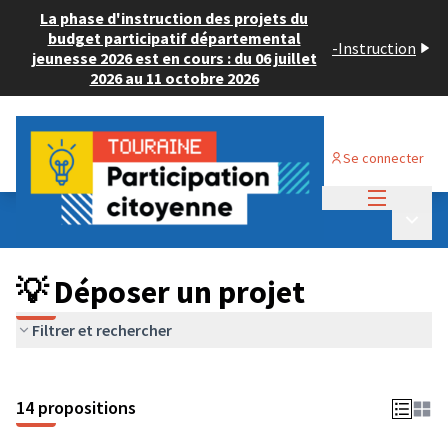
La phase d'instruction des projets du
budget participatif départemental
-
Instruction
jeunesse 2026 est en cours : du 06 juillet
2026 au 11 octobre 2026
Se connecter
Menu princi
Budget Participatif ADULTE 2024
/
Menu p
💡 Déposer un projet
💡 Déposer un projet
Filtrer et rechercher
14 propositions