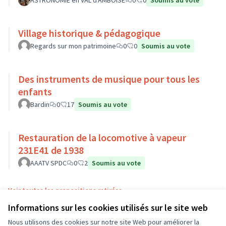
ASTRONOMIE en VAL d'AMBOISE
0
0
Soumis au vote
Village historique & pédagogique
Regards sur mon patrimoine
0
0
Soumis au vote
Des instruments de musique pour tous les
enfants
Bardin
0
17
Soumis au vote
Restauration de la locomotive à vapeur
231E41 de 1938
AAATV SPDC
0
2
Soumis au vote
Voir toutes les propositions retirées
Informations sur les cookies utilisés sur le site web
Nous utilisons des cookies sur notre site Web pour améliorer la
Conditions d'utilisation