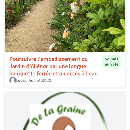
Poursuivre l'embellissement du
Soumis
au vote
Jardin d'Aliénor par une longue
banquette ferrée et un accès à l'eau
Louise-Adèle
2
3