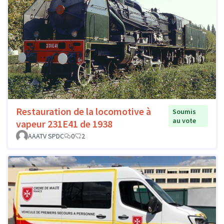
Restauration de la locomotive à
Soumis
au vote
vapeur 231E41 de 1938
AAATV SPDC
0
2