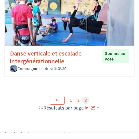
Danse verticale et escalade
Soumis au
vote
intergénérationnelle
Compagnie Izadora
0
0
1
2
3
Résultats par page :
25
Voir toutes les propositions retirées