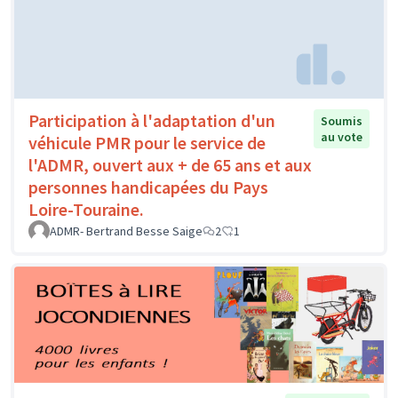
Participation à l'adaptation d'un
Soumis
au vote
véhicule PMR pour le service de
l'ADMR, ouvert aux + de 65 ans et aux
personnes handicapées du Pays
Loire-Touraine.
ADMR- Bertrand Besse Saige
2
1