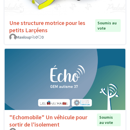
Une structure motrice pour les
Soumis au
vote
petits Larçéens
Maxiloup
0
0
"Echomobile" Un véhicule pour
Soumis
au vote
sortir de l'isolement