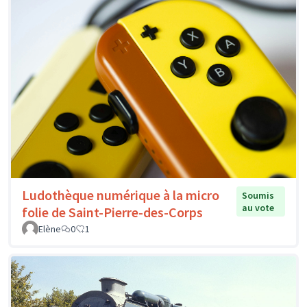
Ludothèque numérique à la micro
Soumis
au vote
folie de Saint-Pierre-des-Corps
Elène
0
1