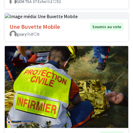
GEM TSA 37 Echo
1
52
Une Buvette Mobile
Soumis au vote
guary
0
0