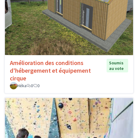
Amélioration des conditions
Soumis
au vote
d'hébergement et équipement
cirque
Héka
0
0