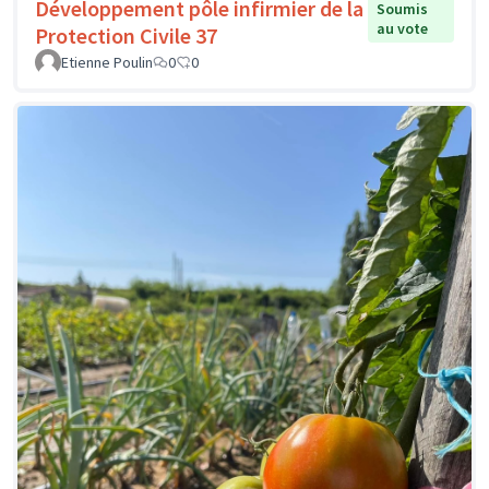
Développement pôle infirmier de la
Soumis
au vote
Protection Civile 37
Etienne Poulin
0
0