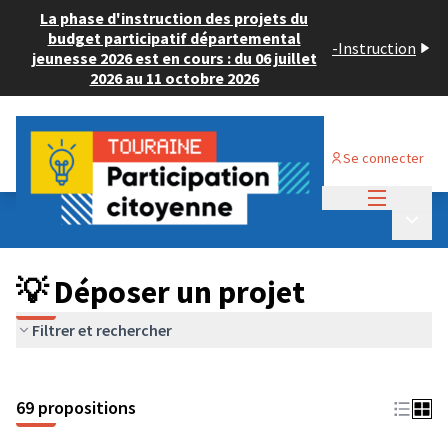
La phase d'instruction des projets du
budget participatif départemental
-
Instruction
jeunesse 2026 est en cours : du 06 juillet
2026 au 11 octobre 2026
Se connecter
Menu princi
Budget Participatif ADULTE 2024
/
Menu p
💡 Déposer un projet
💡 Déposer un projet
Filtrer et rechercher
69 propositions