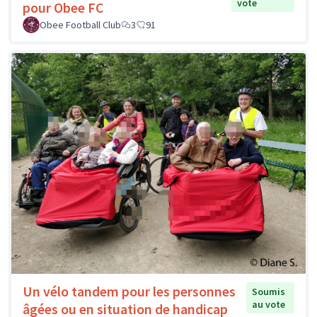
vote
pour Obee FC
Obee Football Club
3
91
Un vélo tandem pour les personnes
Soumis
au vote
âgées ou en situation de handicap