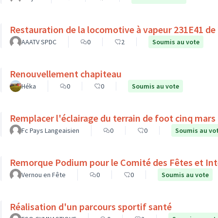
Restauration de la locomotive à vapeur 231E41 de
AAATV SPDC
0
2
Soumis au vote
Renouvellement chapiteau
Héka
0
0
Soumis au vote
Remplacer l'éclairage du terrain de foot cinq mars l
Fc Pays Langeaisien
0
0
Soumis au vo
Remorque Podium pour le Comité des Fêtes et Int
Vernou en Fête
0
0
Soumis au vote
Réalisation d'un parcours sportif santé