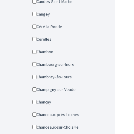
Candes-Saint-Martin
Cangey
Céré-la-Ronde
Cerelles
Chambon
Chambourg-sur-Indre
Chambray-lès-Tours
Champigny-sur-Veude
Chançay
Chanceaux-près-Loches
Chanceaux-sur-Choisille