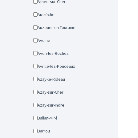
Athée-sur-Cher
Autrèche
Auzouer-en-Touraine
Avoine
Avon-les-Roches
Avrillé-les-Ponceaux
Azay-le-Rideau
Azay-sur-Cher
Azay-sur-Indre
Ballan-Miré
Barrou