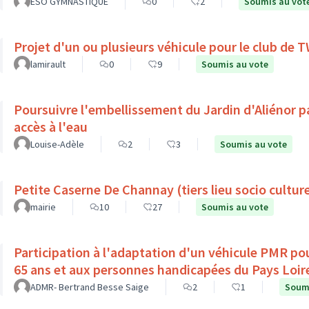
ESO GYMNASTIQUE
0
2
Soumis au vot
Projet d'un ou plusieurs véhicule pour le club de
lamirault
0
9
Soumis au vote
Poursuivre l'embellissement du Jardin d'Aliénor p
accès à l'eau
Louise-Adèle
2
3
Soumis au vote
Petite Caserne De Channay (tiers lieu socio culture
mairie
10
27
Soumis au vote
Participation à l'adaptation d'un véhicule PMR pou
65 ans et aux personnes handicapées du Pays Loir
ADMR- Bertrand Besse Saige
2
1
Soumi