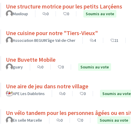
Une structure motrice pour les petits Larçéens
Maxiloup
0
0
Soumis au vote
Une cuisine pour notre "Tiers-Vieux"
Association BEGUIN'âge Val-de-Cher
4
21
Une Buvette Mobile
guary
0
0
Soumis au vote
Une aire de jeu dans notre village
APE Les Diablotins
0
0
Soumis au vote
Un vélo tandem pour les personnes âgées ou en si
En selle Marcelle
0
0
Soumis au vote