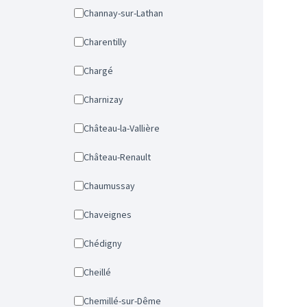
Channay-sur-Lathan
Charentilly
Chargé
Charnizay
Château-la-Vallière
Château-Renault
Chaumussay
Chaveignes
Chédigny
Cheillé
Chemillé-sur-Dême