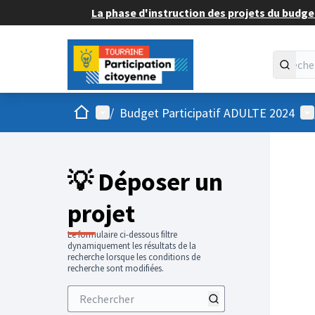
La phase d'instruction des projets du budget
Accueil
Menu principal
Me
/
Budget Participatif ADULTE 2024
💡 Déposer un
projet
Le formulaire ci-dessous filtre
dynamiquement les résultats de la
recherche lorsque les conditions de
recherche sont modifiées.