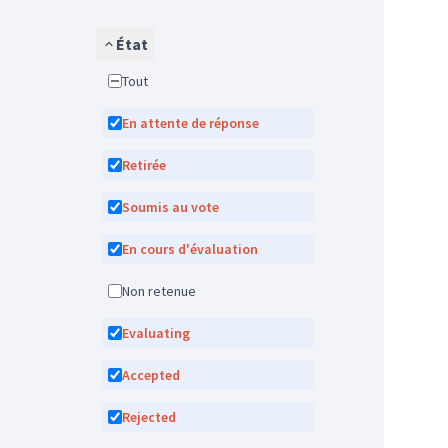
État
Tout
En attente de réponse
Retirée
Soumis au vote
En cours d'évaluation
Non retenue
Evaluating
Accepted
Rejected