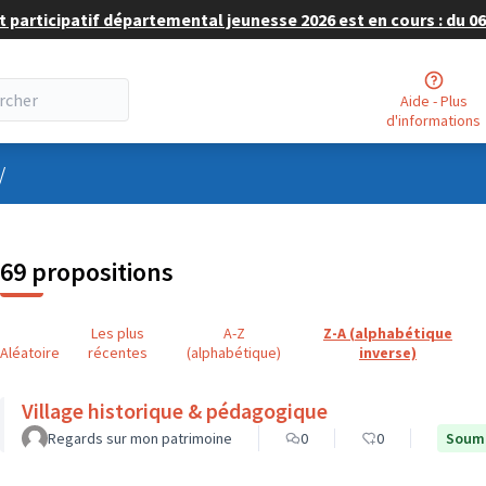
 participatif départemental jeunesse 2026 est en cours : du 06 
Aide - Plus
d'informations
nu utilisateur
/
69 propositions
Les plus
A-Z
Z-A (alphabétique
Aléatoire
récentes
(alphabétique)
inverse)
Village historique & pédagogique
Regards sur mon patrimoine
0
0
Soumi