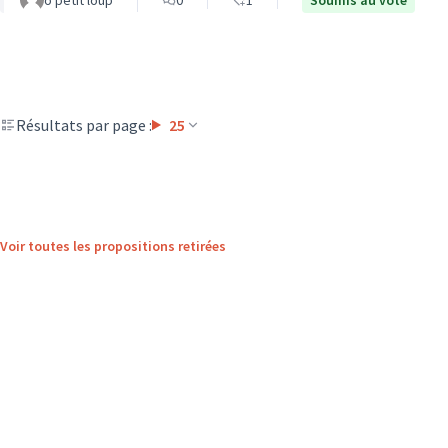
o petit loup
0
1
Soumis au vote
Résultats par page :
25
Voir toutes les propositions retirées