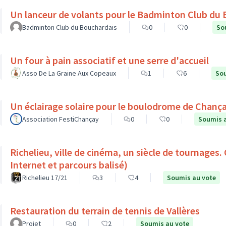
Un lanceur de volants pour le Badminton Club du
Badminton Club du Bouchardais
0
0
So
Un four à pain associatif et une serre d'accueil
Asso De La Graine Aux Copeaux
1
6
Sou
Un éclairage solaire pour le boulodrome de Chanç
Association FestiChançay
0
0
Soumis 
Richelieu, ville de cinéma, un siècle de tournages.
Internet et parcours balisé)
Richelieu 17/21
3
4
Soumis au vote
Restauration du terrain de tennis de Vallères
Projet
0
2
Soumis au vote