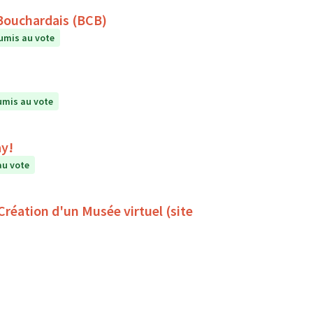
 Bouchardais (BCB)
umis au vote
mis au vote
ay!
au vote
 Création d'un Musée virtuel (site