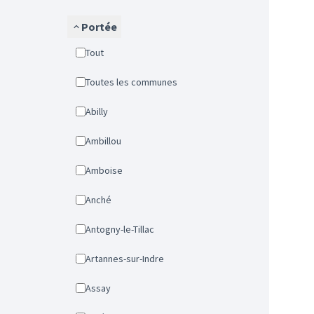
Portée
Tout
Toutes les communes
Abilly
Ambillou
Amboise
Anché
Antogny-le-Tillac
Artannes-sur-Indre
Assay