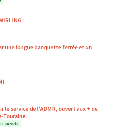
e
 TWIRLING
ar une longue banquette ferrée et un
l)
r le service de l'ADMR, ouvert aux + de
e-Touraine.
s au vote