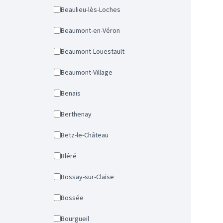
Beaulieu-lès-Loches
Beaumont-en-Véron
Beaumont-Louestault
Beaumont-Village
Benais
Berthenay
Betz-le-Château
Bléré
Bossay-sur-Claise
Bossée
Bourgueil