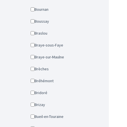
Bournan
Boussay
Braslou
Braye-sous-Faye
Braye-sur-Maulne
Brèches
Bréhémont
Bridoré
Brizay
Bueil-en-Touraine