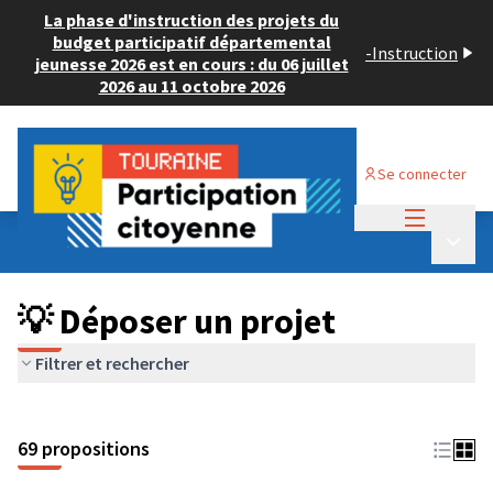
La phase d'instruction des projets du
budget participatif départemental
-
Instruction
jeunesse 2026 est en cours : du 06 juillet
2026 au 11 octobre 2026
Se connecter
Menu princi
Budget Participatif ADULTE 2024
/
Menu p
💡 Déposer un projet
💡 Déposer un projet
Filtrer et rechercher
69 propositions