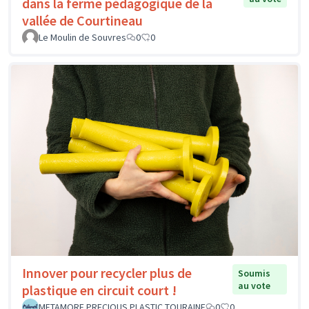
dans la ferme pédagogique de la
vallée de Courtineau
Le Moulin de Souvres
0
0
Innover pour recycler plus de
Soumis
au vote
plastique en circuit court !
METAMORF PRECIOUS PLASTIC TOURAINE
0
0