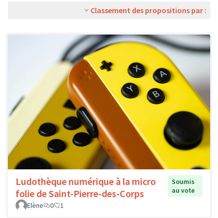
Classement des propositions par :
Ludothèque numérique à la micro
Soumis
au vote
folie de Saint-Pierre-des-Corps
Elène
0
1