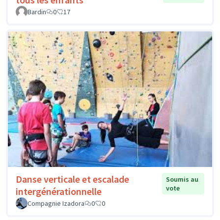
Bardin
0
17
Danse verticale et escalade
Soumis au
vote
intergénérationnelle
Compagnie Izadora
0
0