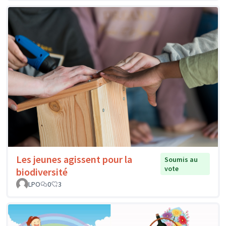
Les jeunes agissent pour la
Soumis au
vote
biodiversité
LPO
0
3