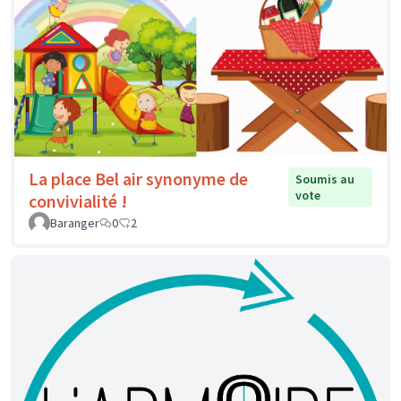
La place Bel air synonyme de
Soumis au
vote
convivialité !
Baranger
0
2