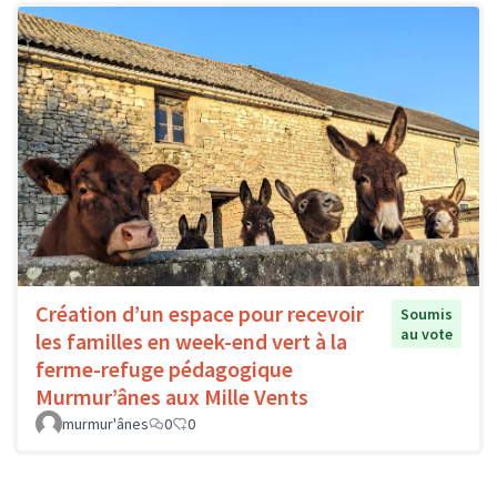
Création d’un espace pour recevoir
Soumis
au vote
les familles en week-end vert à la
ferme-refuge pédagogique
Murmur’ânes aux Mille Vents
murmur'ânes
0
0