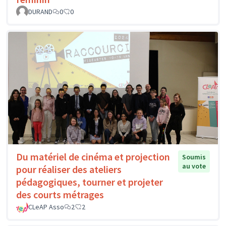
DURAND
0
0
Du matériel de cinéma et projection
Soumis
au vote
pour réaliser des ateliers
pédagogiques, tourner et projeter
des courts métrages
CLeAP Asso
2
2