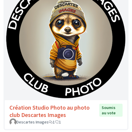
Création Studio Photo au photo
Soumis
au vote
club Descartes Images
Descartes Images
1
1