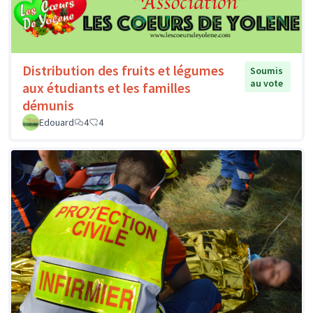
Distribution des fruits et légumes
Soumis
au vote
aux étudiants et les familles
démunis
Edouard
4
4