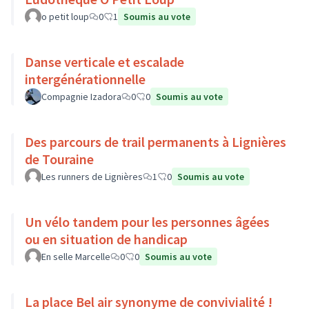
o petit loup
0
1
Soumis au vote
Danse verticale et escalade
intergénérationnelle
Compagnie Izadora
0
0
Soumis au vote
Des parcours de trail permanents à Lignières
de Touraine
Les runners de Lignières
1
0
Soumis au vote
Un vélo tandem pour les personnes âgées
ou en situation de handicap
En selle Marcelle
0
0
Soumis au vote
La place Bel air synonyme de convivialité !