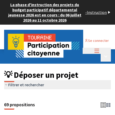
La phase d'instruction des projets du
budget participatif départemental
-
Instruction
jeunesse 2026 est en cours : du 06 juillet
2026 au 11 octobre 2026
Se connecter
Menu princi
Budget Participatif ADULTE 2024
/
Menu p
💡 Déposer un projet
💡 Déposer un projet
Filtrer et rechercher
69 propositions