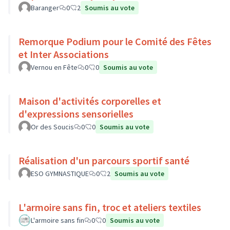
Baranger
0
2
Soumis au vote
Remorque Podium pour le Comité des Fêtes
et Inter Associations
Vernou en Fête
0
0
Soumis au vote
Maison d'activités corporelles et
d'expressions sensorielles
Or des Soucis
0
0
Soumis au vote
Réalisation d'un parcours sportif santé
ESO GYMNASTIQUE
0
2
Soumis au vote
L'armoire sans fin, troc et ateliers textiles
L'armoire sans fin
0
0
Soumis au vote