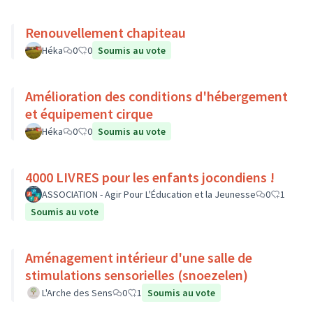
Renouvellement chapiteau
Héka
0
0
Soumis au vote
Amélioration des conditions d'hébergement
et équipement cirque
Héka
0
0
Soumis au vote
4000 LIVRES pour les enfants jocondiens !
ASSOCIATION - Agir Pour L'Éducation et la Jeunesse
0
1
Soumis au vote
Aménagement intérieur d'une salle de
stimulations sensorielles (snoezelen)
L'Arche des Sens
0
1
Soumis au vote