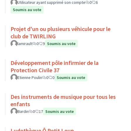
Utilisateur ayant supprimé son compte
0
6
Soumis au vote
Projet d'un ou plusieurs véhicule pour le
club de TWIRLING
lamirault
0
9
Soumis au vote
Développement pôle infirmier de la
Protection Civile 37
Etienne Poulin
0
0
Soumis au vote
Des instruments de musique pour tous les
enfants
Bardin
0
17
Soumis au vote
Ludothèque Ô Petit Loup