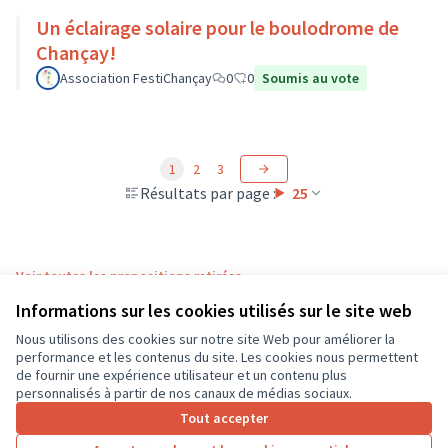
Un éclairage solaire pour le boulodrome de
Chançay!
Association FestiChançay
0
0
Soumis au vote
1
2
3
Résultats par page :
25
Voir toutes les propositions retirées
Informations sur les cookies utilisés sur le site web
Nous utilisons des cookies sur notre site Web pour améliorer la
Conditions d'utilisation
performance et les contenus du site. Les cookies nous permettent
Paramètres des cookies
de fournir une expérience utilisateur et un contenu plus
CD37 sur X
CD37 sur Facebook
CD37 sur Instagram
CD37 sur YouTube
personnalisés à partir de nos canaux de médias sociaux.
(Lien externe)
(Lien externe)
(Lien externe)
(Lien externe)
Tout accepter