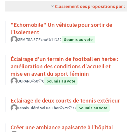
Classement des propositions par :
"Echomobile" Un véhicule pour sortir de
l'isolement
GEM TSA 37 Echo
1
52
Soumis au vote
Éclairage d'un terrain de football en herbe :
amélioration des conditions d'accueil et
mise en avant du sport féminin
DURAND
0
0
Soumis au vote
Eclairage de deux courts de tennis extérieur
Tennis Bléré Val De Cher
29
72
Soumis au vote
Créer une ambiance apaisante à l'hôpital